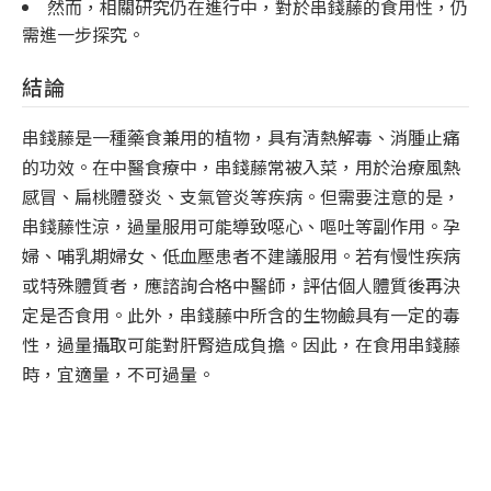
然而，相關研究仍在進行中，對於串錢藤的食用性，仍
需進一步探究。
結論
串錢藤是一種藥食兼用的植物，具有清熱解毒、消腫止痛
的功效。在中醫食療中，串錢藤常被入菜，用於治療風熱
感冒、扁桃體發炎、支氣管炎等疾病。但需要注意的是，
串錢藤性涼，過量服用可能導致噁心、嘔吐等副作用。孕
婦、哺乳期婦女、低血壓患者不建議服用。若有慢性疾病
或特殊體質者，應諮詢合格中醫師，評估個人體質後再決
定是否食用。此外，串錢藤中所含的生物鹼具有一定的毒
性，過量攝取可能對肝腎造成負擔。因此，在食用串錢藤
時，宜適量，不可過量。