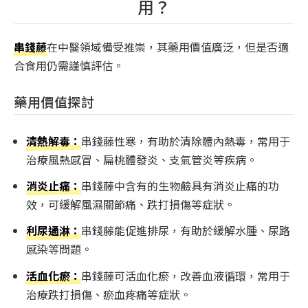
用？
串錢藤
在中醫領域備受推崇，其藥用價值廣泛，但是否適
合食用仍需謹慎評估。
藥用價值探討
清熱解毒：
串錢藤性寒，有助於清除體內熱毒，常用于
治療風熱感冒、扁桃體發炎、支氣管炎等疾病。
消炎止痛：
串錢藤中含有的生物鹼具有消炎止痛的功
效，可緩解風濕關節痛、跌打損傷等症狀。
利尿通淋：
串錢藤能促進排尿，有助於緩解水腫、尿路
感染等問題。
活血化瘀：
串錢藤可活血化瘀，改善血液循環，常用于
治療跌打損傷、瘀血疼痛等症狀。