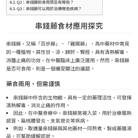
Q2：串錢藤的食用禁忌有哪些？
Q3：串錢藤可以用於治療哪些疾病？
串錢藤食材應用探究
串錢藤，又稱「百步藤」、「雞腸藤」，為中藥材中常見
的一種植物。其性甘、涼，歸肝、腎經，具有清熱解毒、
消腫止痛的功效，在中醫臨床上廣泛運用。然而，串錢藤
是否可食用，則是一個備受關注的議題。
藥食兩用，但需謹慎
串錢藤中所含的生物鹼，具有一定的藥理活性，可發揮
清熱解毒、消炎止痛的作用。
因此，在中醫食療中，串錢藤常被入菜，用於治療風熱
感冒、扁桃體發炎、支氣管炎等疾病。
例如，取適量串錢藤與其他藥材一同熬煮，製成藥膳湯
品，可幫助緩解症狀。