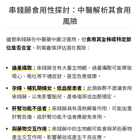
串錢藤食用性探討：中醫解析其食用
風險
儘管串錢藤在中醫藥中廣泛運用，但
食用其全株或特定部
位是否合宜
，則需審慎評估潛在風險：
過量攝取：
串錢藤含有大量生物鹼，過量攝取可能導致
噁心、嘔吐等不適症狀，甚至危害健康。
孕婦、哺乳期婦女、低血壓患者：
此類族群不建議食用
串錢藤，以免影響胎兒、產後復原或血壓穩定。
肝腎功能不佳者：
串錢藤具有清熱解毒作用，可能加重
肝腎負擔，故肝腎功能不佳者應避免食用。
與藥物交互作用：
串錢藤中的生物鹼可能會與某些藥物
產生交互作用，影響藥效或產生不良反應。