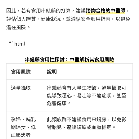
因此，若有食用串錢藤的打算，建議
諮詢合格的中醫師
，
評估個人體質、健康狀況，並遵循安全服用指南，以避免
潛在風險。
“`html
串錢藤食用性探討：中醫解析其食用風險
食用風險
說明
過量攝取
串錢藤含有大量生物鹼，過量攝取可
能導致噁心、嘔吐等不適症狀，甚至
危害健康。
孕婦、哺乳
此類族群不建議食用串錢藤，以免影
期婦女、低
響胎兒、產後復原或血壓穩定。
血壓患者