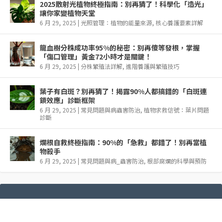
2025散射光植物終極指南：別再猜了！科學化「造光」
讓你家變植物天堂
6 月 29, 2025
|
光照管理：植物的能量來源
,
核心養護要素詳解
龍血樹分株成功率95%的秘密：別再傻等發根，掌握
「傷口管理」黃金72小時才是關鍵！
6 月 29, 2025
|
分株繁殖法詳解
,
進階養護與繁殖技巧
葉子有白斑？別再猜了！揭露90%人都搞錯的「白斑連
鎖效應」診斷框架
6 月 29, 2025
|
常見問題與病蟲害防治
,
植物求救信號：葉片問題
診斷
爛根自救終極指南：90%的「急救」都錯了！別再當植
物殺手
6 月 29, 2025
|
常見問題與病_蟲害防治
,
根部腐爛的科學與預防