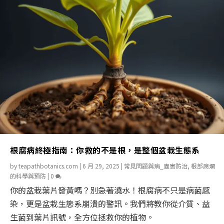
根腐病終極指南：你救的不是根，是整個盆栽生態系
by
teapathbotanics.com
|
6 月 29, 2025
|
常見問題與病_蟲害防治
,
根部腐爛
的科學與預防
|
0
你的盆栽葉片發黃嗎？別急著澆水！根腐病不只是病菌感
染，更是盆栽生態系崩潰的警訊。我們將教你從介質、益
生菌到葉片訊號，全方位拯救你的植物。