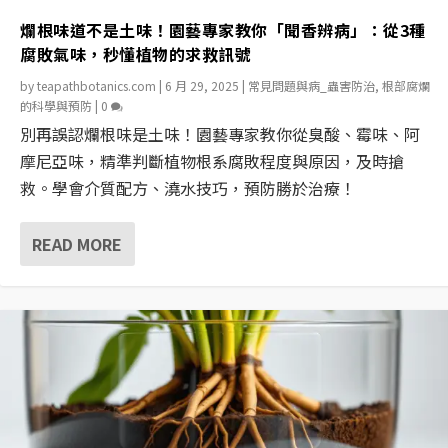
爛根味道不是土味！園藝專家教你「聞香辨病」：從3種
腐敗氣味，秒懂植物的求救訊號
by
teapathbotanics.com
|
6 月 29, 2025
|
常見問題與病_蟲害防治
,
根部腐爛
的科學與預防
|
0
別再誤認爛根味是土味！園藝專家教你從臭酸、霉味、阿
摩尼亞味，精準判斷植物根系腐敗程度與原因，及時搶
救。學會介質配方、澆水技巧，預防勝於治療！
READ MORE