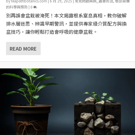
by
teapathbotanics.com
|
6 月 29, 2025
|
常見問題與病_蟲害防治
,
根部腐爛
的科學與預防
|
0
別再誤會盆栽被淹死！本文揭露根系窒息真相，教你破解
排水層迷思、辨識早期警訊，並提供專家級介質配方與換
盆技巧，讓你輕鬆打造會呼吸的健康盆栽。
READ MORE