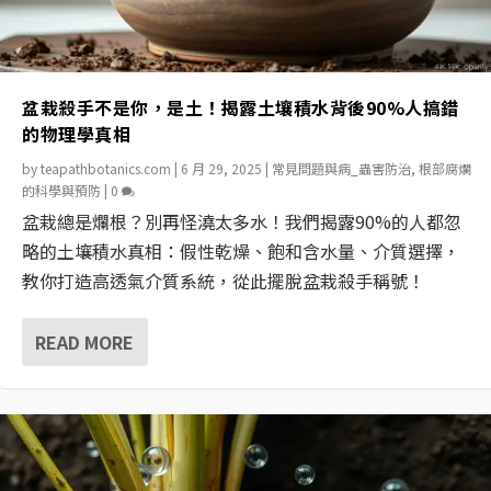
盆栽殺手不是你，是土！揭露土壤積水背後90%人搞錯
的物理學真相
by
teapathbotanics.com
|
6 月 29, 2025
|
常見問題與病_蟲害防治
,
根部腐爛
的科學與預防
|
0
盆栽總是爛根？別再怪澆太多水！我們揭露90%的人都忽
略的土壤積水真相：假性乾燥、飽和含水量、介質選擇，
教你打造高透氣介質系統，從此擺脫盆栽殺手稱號！
READ MORE