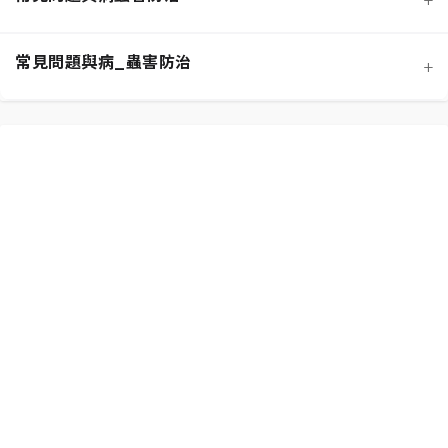
寵物安全與有毒植物清單
介質科學：土壤調配與根系健康
常見問題與病_蟲害防治
+
功能性植物推薦 (淨化空氣)
施肥策略：植物的營養補充
扦插繁殖法詳解
相似植物辨識 (黃金葛 VS. 心葉蔓綠絨)
水分奧秘：澆水技巧與濕度平衡
換盆指南：為成長提供新空間
居家環境評估與植物挑選
光照管理：植物的能量來源
分株繁殖法詳解
新手常見錯誤與解決方案
常見蟲害識別與天然防治
修剪的藝術：塑形與促進健康
必備園藝工具入門
植物求救信號：葉片問題診斷
根部腐爛的科學與預防
常見病害識別與處理