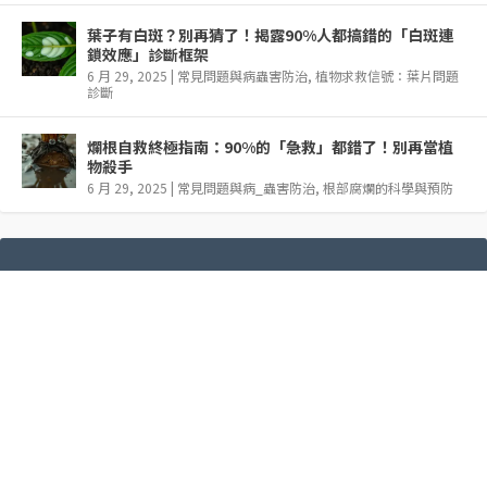
葉子有白斑？別再猜了！揭露90%人都搞錯的「白斑連
鎖效應」診斷框架
6 月 29, 2025
|
常見問題與病蟲害防治
,
植物求救信號：葉片問題
診斷
爛根自救終極指南：90%的「急救」都錯了！別再當植
物殺手
6 月 29, 2025
|
常見問題與病_蟲害防治
,
根部腐爛的科學與預防