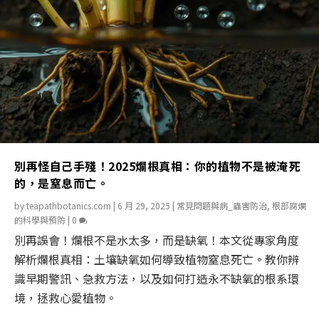
別再怪自己手殘！2025爛根真相：你的植物不是被淹死
的，是窒息而亡。
by
teapathbotanics.com
|
6 月 29, 2025
|
常見問題與病_蟲害防治
,
根部腐爛
的科學與預防
|
0
別再誤會！爛根不是水太多，而是缺氧！本文從專家角度
解析爛根真相：土壤缺氧如何導致植物窒息死亡。教你辨
識早期警訊、急救方法，以及如何打造永不缺氧的根系環
境，拯救心愛植物。