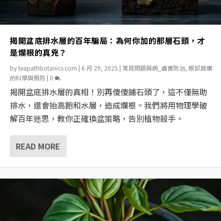
揭開盆底排水層的百年騙局：為何你加的那層石頭，才
是爛根的真兇？
by
teapathbotanics.com
|
6 月 29, 2025
|
常見問題與病_蟲害防治
,
根部腐爛
的科學與預防
|
0
揭開盆底排水層的真相！別再傻傻鋪石頭了，這不僅無助
排水，還會抬高飽和水層，造成爛根。我們將用物理學破
解百年迷思，教你正確換盆策略，告別植物殺手。
READ MORE