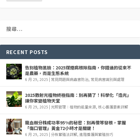
RECENT POSTS
告別植物黑臉：2025煤煙病根除指南，你錯過的從來不
是農藥，而是生態系統
6 月 29, 2025
|
常見問題與病蟲害防治
,
常見病害識別與處理
2025散射光植物終極指南：別再猜了！科學化「造光」
讓你家變植物天堂
6 月 29, 2025
|
光照管理：植物的能量來源
,
核心養護要素詳解
龍血樹分株成功率95%的秘密：別再傻等發根，掌握
「傷口管理」黃金72小時才是關鍵！
6 月 29, 2025
|
分株繁殖法詳解
,
進階養護與繁殖技巧