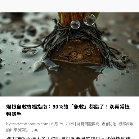
爛根自救終極指南：90%的「急救」都錯了！別再當植
物殺手
by
teapathbotanics.com
|
6 月 29, 2025
|
常見問題與病_蟲害防治
,
根部腐爛
的科學與預防
|
0
別再錯怪水澆太多！爛根是根系窒息的結果。我們教你破