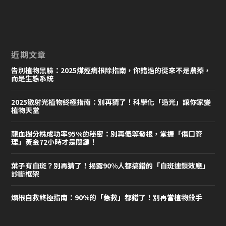
近期文章
告別植物黑臉：2025煤煙病根除指南，你錯過的從來不是農藥，
而是生態系統
2025散射光植物終極指南：別再猜了！科學化「造光」讓你家變
植物天堂
龍血樹分株成功率95%的秘密：別再傻等發根，掌握「傷口管
理」黃金72小時才是關鍵！
葉子有白斑？別再猜了！揭露90%人都搞錯的「白斑連鎖效應」
診斷框架
爛根自救終極指南：90%的「急救」都錯了！別再當植物殺手