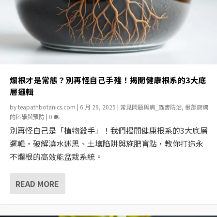
爛根才是常態？別再怪自己手殘！揭開健康根系的3大底
層邏輯
by
teapathbotanics.com
|
6 月 29, 2025
|
常見問題與病_蟲害防治
,
根部腐爛
的科學與預防
|
0
別再怪自己是「植物殺手」！我們揭開健康根系的3大底層
邏輯，破解澆水迷思、土壤陷阱與施肥盲點，教你打造永
不爛根的高效能盆栽系統。
READ MORE