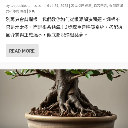
by
teapathbotanics.com
|
6 月 29, 2025
|
常見問題與病_蟲害防治
,
根部腐爛
的科學與預防
|
0
別再只會剪爛根！我們教你如何從根源解決問題。爛根不
只是水太多，而是根系缺氧！3步驟重建呼吸系統，搭配透
氣介質與正確澆水，徹底擺脫爛根惡夢。
READ MORE