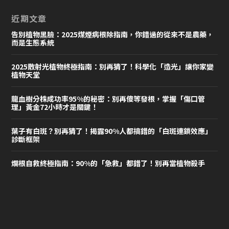
近期文章
告別植物黑臉：2025煤煙病根除指南，你錯過的從來不是農藥，
而是生態系統
2025散射光植物終極指南：別再猜了！科學化「造光」讓你家變
植物天堂
龍血樹分株成功率95%的秘密：別再傻等發根，掌握「傷口管
理」黃金72小時才是關鍵！
葉子有白斑？別再猜了！揭露90%人都搞錯的「白斑連鎖效應」
診斷框架
爛根自救終極指南：90%的「急救」都錯了！別再當植物殺手