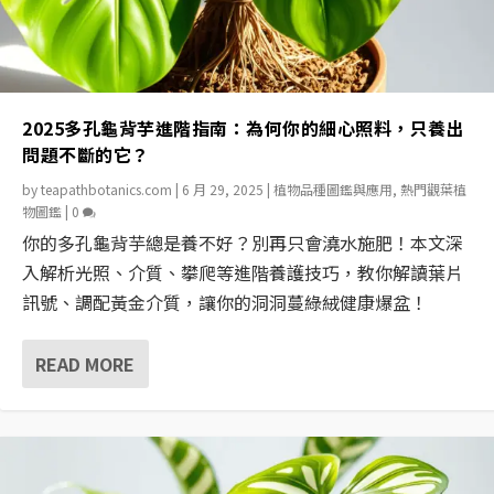
2025多孔龜背芋進階指南：為何你的細心照料，只養出
問題不斷的它？
by
teapathbotanics.com
|
6 月 29, 2025
|
植物品種圖鑑與應用
,
熱門觀葉植
物圖鑑
|
0
你的多孔龜背芋總是養不好？別再只會澆水施肥！本文深
入解析光照、介質、攀爬等進階養護技巧，教你解讀葉片
訊號、調配黃金介質，讓你的洞洞蔓綠絨健康爆盆！
READ MORE