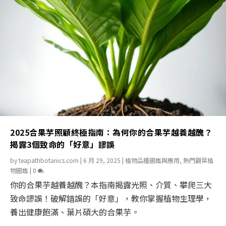
2025合果芋照顧終極指南：為何你的合果芋越養越醜？
揭露3個致命的「好意」謬誤
by
teapathbotanics.com
|
6 月 29, 2025
|
植物品種圖鑑與應用
,
熱門觀葉植
物圖鑑
|
0
你的合果芋越養越醜？本指南揭露光照、介質、攀爬三大
致命謬誤！破解錯誤的「好意」，教你掌握植物生理學，
養出健康飽滿、葉片碩大的合果芋。