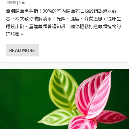
物圖鑑
|
0
告別蕨類黑手指！90%的室內蕨類死亡源於錯誤澆水觀
念。本文教你破解澆水、光照、濕度、介質迷思，從原生
環境出發，重建蕨類養護知識，讓你輕鬆打造蕨類植物的
理想家。
READ MORE