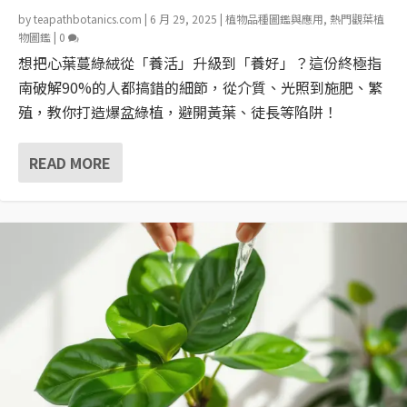
by
teapathbotanics.com
|
6 月 29, 2025
|
植物品種圖鑑與應用
,
熱門觀葉植
物圖鑑
|
0
想把心葉蔓綠絨從「養活」升級到「養好」？這份終極指
南破解90%的人都搞錯的細節，從介質、光照到施肥、繁
殖，教你打造爆盆綠植，避開黃葉、徒長等陷阱！
READ MORE