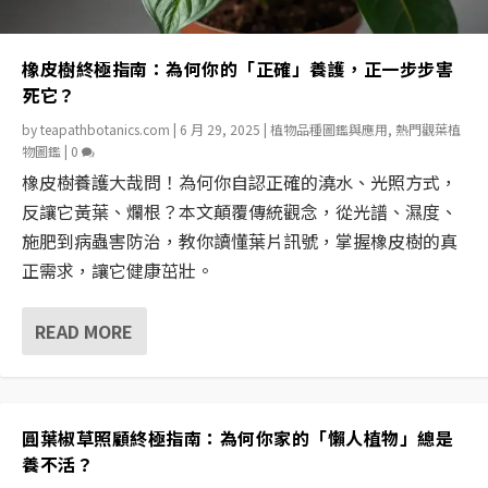
橡皮樹終極指南：為何你的「正確」養護，正一步步害
死它？
by
teapathbotanics.com
|
6 月 29, 2025
|
植物品種圖鑑與應用
,
熱門觀葉植
物圖鑑
|
0
橡皮樹養護大哉問！為何你自認正確的澆水、光照方式，
反讓它黃葉、爛根？本文顛覆傳統觀念，從光譜、濕度、
施肥到病蟲害防治，教你讀懂葉片訊號，掌握橡皮樹的真
正需求，讓它健康茁壯。
READ MORE
圓葉椒草照顧終極指南：為何你家的「懶人植物」總是
養不活？