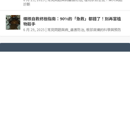
診斷
爛根自救終極指南：90%的「急救」都錯了！別再當植
物殺手
6 月 29, 2025
|
常見問題與病_蟲害防治
,
根部腐爛的科學與預防