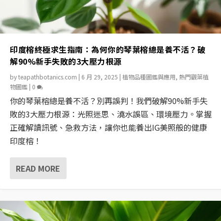
印度榕終極求生指南：為何你的琴葉榕總是養不活？破
解90%新手失敗的3大壓力根源
by
teapathbotanics.com
|
6 月 29, 2025
|
植物品種圖鑑與應用
,
熱門觀葉植
物圖鑑
|
0
你的琴葉榕總是養不活？別再誤判！我們破解90%新手失
敗的3大壓力根源：光照迷思、澆水誤區、環境壓力。掌握
正確解讀訊號、急救方法，讓你也能養出IG美照般的健康
印度榕！
READ MORE