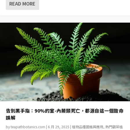
READ MORE
告別黑手指：90%的室-內蕨類死亡，都源自這一個致命
誤解
by
teapathbotanics.com
|
6 月 29, 2025
|
植物品種圖鑑與應用
,
熱門觀葉植