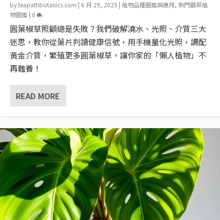
by
teapathbotanics.com
|
6 月 29, 2025
|
植物品種圖鑑與應用
,
熱門觀葉植
物圖鑑
|
0
圓葉椒草照顧總是失敗？我們破解澆水、光照、介質三大
迷思，教你從葉片判讀健康信號，用手機量化光照，調配
黃金介質，繁殖更多圓葉椒草，讓你家的「懶人植物」不
再難養！
READ MORE