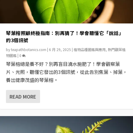
琴葉榕照顧終極指南：別再猜了！學會聽懂它「說話」
的3個訊號
by
teapathbotanics.com
|
6 月 29, 2025
|
植物品種圖鑑與應用
,
熱門觀葉植
物圖鑑
|
0
琴葉榕總是養不好？別再盲目澆水施肥了！學會觀察葉
片、光照，聽懂它發出的3個訊號，從此告別焦葉、掉葉，
養出健康茂盛的琴葉榕。
READ MORE