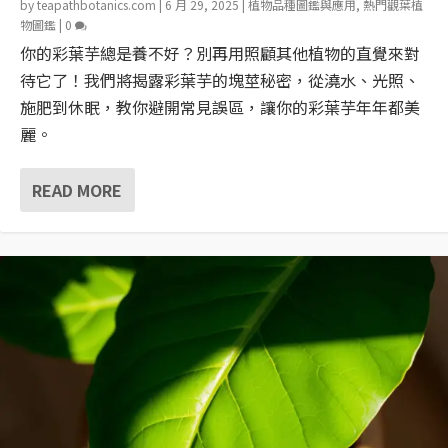
by
teapathbotanics.com
|
6 月 29, 2025
|
植物品種圖鑑與應用
,
熱門觀葉植
物圖鑑
|
0
你的彩葉芋總是養不好？別再用照顧其他植物的直覺來對
待它了！我們將揭露彩葉芋的塊莖秘密，從澆水、光照、
施肥到休眠，教你避開常見誤區，讓你的彩葉芋年年都美
麗。
READ MORE