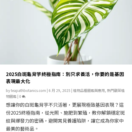
2025白斑龜背芋終極指南：別只求養活，你要的是基因
表現最大化
by
teapathbotanics.com
|
6 月 29, 2025
|
植物品種圖鑑與應用
,
熱門觀葉植
物圖鑑
|
0
想讓你的白斑龜背芋不只活著，更展現極致基因表現？這
份2025終極指南，從光照、施肥到繁殖，教你解鎖穩定斑
紋與爆發力的密碼，避開常見養護陷阱，讓它成為你家中
最美的藝術品。