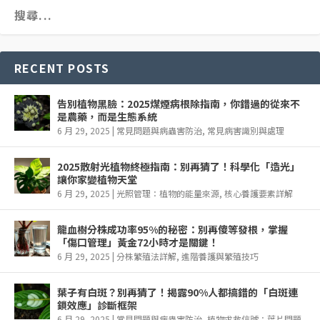
RECENT POSTS
告別植物黑臉：2025煤煙病根除指南，你錯過的從來不
是農藥，而是生態系統
6 月 29, 2025
|
常見問題與病蟲害防治
,
常見病害識別與處理
2025散射光植物終極指南：別再猜了！科學化「造光」
讓你家變植物天堂
6 月 29, 2025
|
光照管理：植物的能量來源
,
核心養護要素詳解
龍血樹分株成功率95%的秘密：別再傻等發根，掌握
「傷口管理」黃金72小時才是關鍵！
6 月 29, 2025
|
分株繁殖法詳解
,
進階養護與繁殖技巧
葉子有白斑？別再猜了！揭露90%人都搞錯的「白斑連
鎖效應」診斷框架
6 月 29, 2025
|
常見問題與病蟲害防治
,
植物求救信號：葉片問題