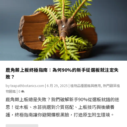
鹿角蕨上板終極指南：為何90%的新手從選板就注定失
敗？
by
teapathbotanics.com
|
6 月 29, 2025
|
植物品種圖鑑與應用
,
熱門觀葉植
物圖鑑
|
0
鹿角蕨上板總是失敗？我們破解新手90%從選板就錯的迷
思！從木板、水苔挑選到介質搭配、上板技巧與後續養
護，終極指南讓你避開爛根黑臉，打造原生附生環境。