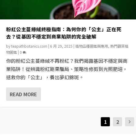
粉紅公主蔓綠絨終極指南：為何你的「公主」正在死
去？從基因不穩定到商業陷阱的完全破解
by
teapathbotanics.com
|
6 月 29, 2025
|
植物品種圖鑑與應用
,
熱門觀葉植
物圖鑑
|
0
你的粉紅公主蔓綠絨不再粉紅？我們揭露基因不穩定與商
業陷阱！從辨識粉紅剛果騙局、策略性修剪到光照肥培，
拯救你的「公主」，養出夢幻錦斑。
READ MORE
1
2