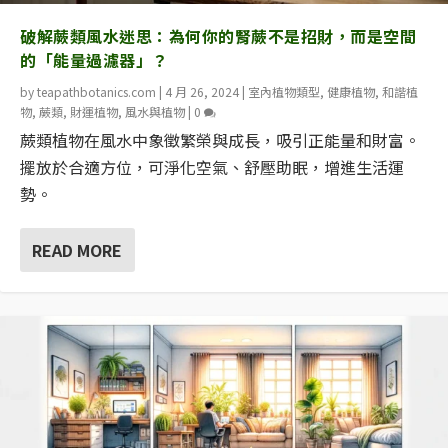
破解蕨類風水迷思：為何你的腎蕨不是招財，而是空間
的「能量過濾器」？
by
teapathbotanics.com
|
4 月 26, 2024
|
室內植物類型
,
健康植物
,
和諧植
物
,
蕨類
,
財運植物
,
風水與植物
|
0
蕨類植物在風水中象徵繁榮與成長，吸引正能量和財富。
擺放於合適方位，可淨化空氣、舒壓助眠，增進生活運
勢。
READ MORE