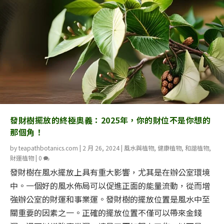
發財樹擺放的終極奧義：2025年，你的財位不是你想的
那個角！
by
teapathbotanics.com
|
2 月 26, 2024
|
風水與植物
,
健康植物
,
和諧植物
,
財運植物
|
0
發財樹在風水擺放上具有重大影響，尤其是在辦公室環境
中。一個好的風水佈局可以促進正面的能量流動，從而增
強辦公室的財運和事業運。發財樹的擺放位置是風水中至
關重要的因素之一。正確的擺放位置不僅可以帶來金錢