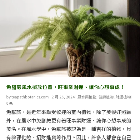
兔腳蕨風水擺放位置，旺事業財運、讓你心想事成！
by
teapathbotanics.com
|
2 月 26, 2024
|
風水與植物
,
健康植物
,
財運植物
|
0
兔腳蕨，是近年來頗受歡迎的室內植物，除了美觀好照顧
外，在風水中兔腳蕨更有著旺事業財運、讓你心想事成的
美名。在風水學中，兔腳蕨被認為是一種吉祥的植物，具
有辟邪化煞、招財進寶等作用。因此，許多人都會在自己