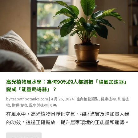
高光植物風水學：為何90%的人都錯把「陽氣加速器」
變成「能量耗竭器」？
by
teapathbotanics.com
|
4 月 26, 2024
|
室內植物類型
,
健康植物
,
和諧植
物
,
財運植物
,
風水與植物
|
0
在風水中，高光植物具淨化空氣、招財進寶及增加貴人緣
的功效。透過正確擺放，提升居家環境的正能量和運勢。