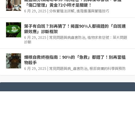
「傷口管理」黃金72小時才是關鍵！
6 月 29, 2025
|
分株繁殖法詳解
,
進階養護與繁殖技巧
葉子有白斑？別再猜了！揭露90%人都搞錯的「白斑連
鎖效應」診斷框架
6 月 29, 2025
|
常見問題與病蟲害防治
,
植物求救信號：葉片問題
診斷
爛根自救終極指南：90%的「急救」都錯了！別再當植
物殺手
6 月 29, 2025
|
常見問題與病_蟲害防治
,
根部腐爛的科學與預防