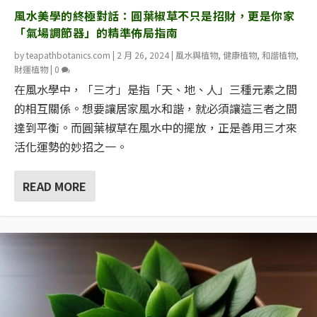
風水美學的終極對話：圓葉椒草不只是招財，更是你家
「氣場調節器」的精準佈局指南
by
teapathbotanics.com
|
2 月 26, 2024
|
風水與植物
,
健康植物
,
和諧植物
,
財運植物
|
0
在風水學中，「三才」是指「天、地、人」三種元素之間
的相互關係。想要讓居家風水和諧，就必須讓這三者之間
達到平衡。而圓葉椒草在風水中的擺放，正是善用三才來
活化運勢的妙招之一。
READ MORE