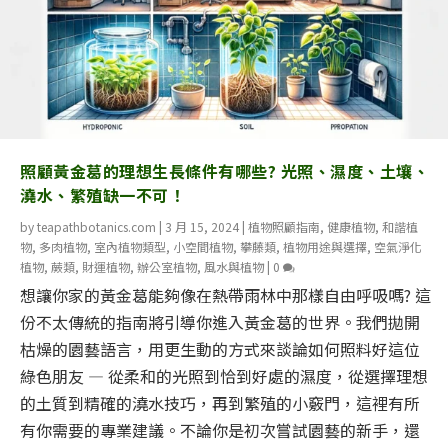
照顧黃金葛的理想生長條件有哪些? 光照、濕度、土壤、
澆水、繁殖缺一不可！
by
teapathbotanics.com
|
3 月 15, 2024
|
植物照顧指南
,
健康植物
,
和諧植
物
,
多肉植物
,
室內植物類型
,
小空間植物
,
攀藤類
,
植物用途與選擇
,
空氣淨化
植物
,
蕨類
,
財運植物
,
辦公室植物
,
風水與植物
|
0
想讓你家的黃金葛能夠像在熱帶雨林中那樣自由呼吸嗎? 這
份不太傳統的指南將引導你進入黃金葛的世界。我們拋開
枯燥的園藝語言，用更生動的方式來談論如何照料好這位
綠色朋友 — 從柔和的光照到恰到好處的濕度，從選擇理想
的土質到精確的澆水技巧，再到繁殖的小竅門，這裡有所
有你需要的專業建議。不論你是初次嘗試園藝的新手，還