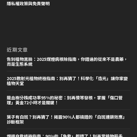
隱私權政策與免責聲明
近期文章
告別植物黑臉：2025煤煙病根除指南，你錯過的從來不是農藥，
而是生態系統
2025散射光植物終極指南：別再猜了！科學化「造光」讓你家變
植物天堂
龍血樹分株成功率95%的秘密：別再傻等發根，掌握「傷口管
理」黃金72小時才是關鍵！
葉子有白斑？別再猜了！揭露90%人都搞錯的「白斑連鎖效應」
診斷框架
爛根自救終極指南：90%的「急救」都錯了！別再當植物殺手