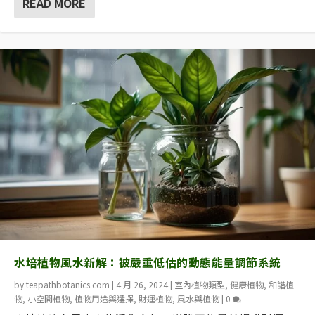
READ MORE
水培植物風水新解：被嚴重低估的動態能量調節系統
by
teapathbotanics.com
|
4 月 26, 2024
|
室內植物類型
,
健康植物
,
和諧植
物
,
小空間植物
,
植物用途與選擇
,
財運植物
,
風水與植物
|
0