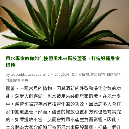
風水專家教你如何按照風水來擺設蘆薈，打造好運居家
環境
by
teapathbotanics.com
|
2 月 27, 2024
|
風水與植物
,
健康植物
,
和諧植物
,
財運植物
|
0
蘆薈，一種常見的植物，因其清新的外型和淨化空氣的功
能，深受人們喜愛，也常被用來裝飾居家環境。在風水學
中，蘆薈也被認為具有招運化煞的功效，因此許多人會在
家中擺放蘆薈。然而，蘆薈的擺放位置和方式也是有講究
的，如果擺放不當，反而會對風水產生負面影響。因此，
本文將為大家介紹如何按照風水來擺設蘆薈，打造一個好