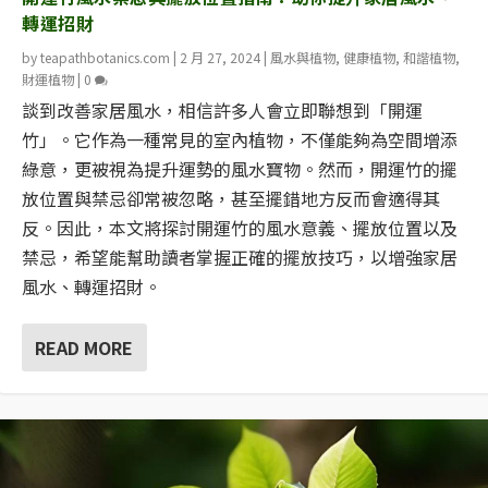
轉運招財
by
teapathbotanics.com
|
2 月 27, 2024
|
風水與植物
,
健康植物
,
和諧植物
,
財運植物
|
0
談到改善家居風水，相信許多人會立即聯想到「開運
竹」。它作為一種常見的室內植物，不僅能夠為空間增添
綠意，更被視為提升運勢的風水寶物。然而，開運竹的擺
放位置與禁忌卻常被忽略，甚至擺錯地方反而會適得其
反。因此，本文將探討開運竹的風水意義、擺放位置以及
禁忌，希望能幫助讀者掌握正確的擺放技巧，以增強家居
風水、轉運招財。
READ MORE