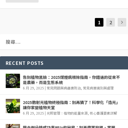
1
2
RECENT POSTS
告別植物黑臉：2025煤煙病根除指南，你錯過的從來不
是農藥，而是生態系統
6 月 29, 2025
|
常見問題與病蟲害防治
,
常見病害識別與處理
2025散射光植物終極指南：別再猜了！科學化「造光」
讓你家變植物天堂
6 月 29, 2025
|
光照管理：植物的能量來源
,
核心養護要素詳解
龍血樹分株成功率95%的秘密：別再傻等發根，掌握