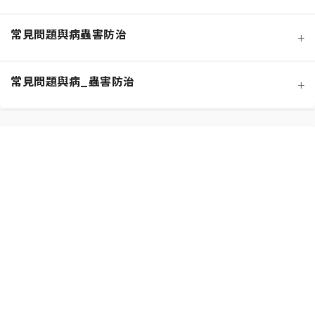
常見問題與病蟲害防治
+
寵物安全與有毒植物清單
介質科學：土壤調配與根系健康
常見問題與病_蟲害防治
+
功能性植物推薦 (淨化空氣)
施肥策略：植物的營養補充
扦插繁殖法詳解
相似植物辨識 (黃金葛 VS. 心葉蔓綠絨)
水分奧秘：澆水技巧與濕度平衡
換盆指南：為成長提供新空間
居家環境評估與植物挑選
光照管理：植物的能量來源
分株繁殖法詳解
新手常見錯誤與解決方案
常見蟲害識別與天然防治
修剪的藝術：塑形與促進健康
必備園藝工具入門
植物求救信號：葉片問題診斷
根部腐爛的科學與預防
常見病害識別與處理