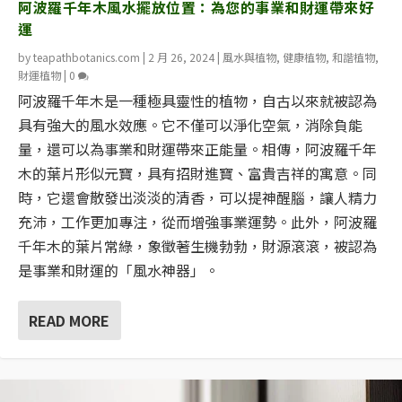
阿波羅千年木風水擺放位置：為您的事業和財運帶來好
運
by
teapathbotanics.com
|
2 月 26, 2024
|
風水與植物
,
健康植物
,
和諧植物
,
財運植物
|
0
阿波羅千年木是一種極具靈性的植物，自古以來就被認為
具有強大的風水效應。它不僅可以淨化空氣，消除負能
量，還可以為事業和財運帶來正能量。相傳，阿波羅千年
木的葉片形似元寶，具有招財進寶、富貴吉祥的寓意。同
時，它還會散發出淡淡的清香，可以提神醒腦，讓人精力
充沛，工作更加專注，從而增強事業運勢。此外，阿波羅
千年木的葉片常綠，象徵著生機勃勃，財源滾滾，被認為
是事業和財運的「風水神器」。
READ MORE