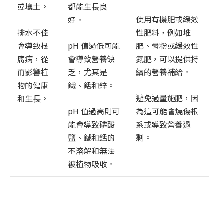
或壤土。
都能生長良
使用有機肥或緩效
好。
排水不佳
性肥料，例如堆
會導致根
pH 值過低可能
肥、骨粉或緩效性
腐病，從
會導致營養缺
氮肥，可以提供持
而影響植
乏，尤其是
續的營養補給。
物的健康
鐵、錳和鋅。
避免過量施肥，因
和生長。
pH 值過高則可
為這可能會燒傷根
能會導致磷酸
系或導致營養過
鹽、鐵和錳的
剩。
不溶解和無法
被植物吸收。