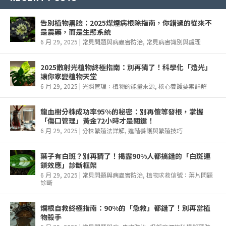
告別植物黑臉：2025煤煙病根除指南，你錯過的從來不
是農藥，而是生態系統
6 月 29, 2025
|
常見問題與病蟲害防治
,
常見病害識別與處理
2025散射光植物終極指南：別再猜了！科學化「造光」
讓你家變植物天堂
6 月 29, 2025
|
光照管理：植物的能量來源
,
核心養護要素詳解
龍血樹分株成功率95%的秘密：別再傻等發根，掌握
「傷口管理」黃金72小時才是關鍵！
6 月 29, 2025
|
分株繁殖法詳解
,
進階養護與繁殖技巧
葉子有白斑？別再猜了！揭露90%人都搞錯的「白斑連
鎖效應」診斷框架
6 月 29, 2025
|
常見問題與病蟲害防治
,
植物求救信號：葉片問題
診斷
爛根自救終極指南：90%的「急救」都錯了！別再當植
物殺手