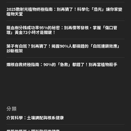
2025散射光植物終極指南：別再猜了！科學化「造光」讓你家變
植物天堂
龍血樹分株成功率95%的秘密：別再傻等發根，掌握「傷口管
理」黃金72小時才是關鍵！
葉子有白斑？別再猜了！揭露90%人都搞錯的「白斑連鎖效應」
診斷框架
爛根自救終極指南：90%的「急救」都錯了！別再當植物殺手
分類
介質科學：土壤調配與根系健康