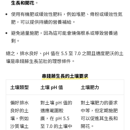
生長和開花
。
使用有機肥或緩效性肥料，例如堆肥、骨粉或緩效性氮
肥，可以提供持續的營養補給。
避免過量施肥，因為這可能會燒傷根系或導致營養過
剩。
總之，排水良好、pH 值在 5.5 至 7.0 之間且適度肥沃的土
壤是串錢藤生長茁壯的理想條件。
串錢藤生長的土壤要求
土壤類型
土壤 pH 值
土壤肥力
偏好排水
對土壤 pH 值的
對土壤肥力的要求
良好的土
適應範圍較
中等，但定期施肥
壤，例如
廣，在 pH 5.5
可以促進其生長和
沙質壤土
至 7.0 的土壤中
開花。