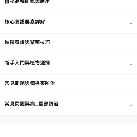
植物品種圖鑑與應用
+
核心養護要素詳解
+
進階養護與繁殖技巧
+
新手入門與植物選擇
+
熱門觀葉植物圖鑑
常見問題與病蟲害防治
+
寵物安全與有毒植物清單
介質科學：土壤調配與根系健康
常見問題與病_蟲害防治
+
功能性植物推薦 (淨化空氣)
施肥策略：植物的營養補充
扦插繁殖法詳解
相似植物辨識 (黃金葛 VS. 心葉蔓綠絨)
水分奧秘：澆水技巧與濕度平衡
換盆指南：為成長提供新空間
居家環境評估與植物挑選