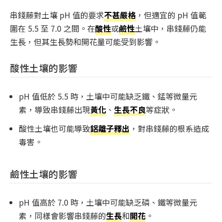
串錢藤對土壤 pH 值的要求
不甚嚴格
，但適宜的 pH 值範
圍在 5.5 至 7.0 之間。在
酸性
或
鹼性
土壤中，串錢藤仍能
生長，但其生長勢和開花量可能受到影響。
酸性土壤的影響
pH 值低於 5.5 時，土壤中可能缺乏鐵、錳等微量元
素，導致串錢藤出現
黃化
、
生長不良
等症狀。
酸性土壤也可能導致
鋁離子釋出
，對串錢藤的根系造成
毒害。
鹼性土壤的影響
pH 值高於 7.0 時，土壤中可能缺乏磷、鐵等微量元
素，同樣會影響串錢藤的
生長
和
開花
。