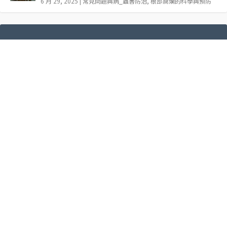
6 月 29, 2025
|
常見問題與病_蟲害防治
,
根部腐爛的科學與預防