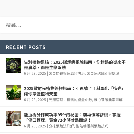
RECENT POSTS
告別植物黑臉：2025煤煙病根除指南，你錯過的從來不
是農藥，而是生態系統
6 月 29, 2025
|
常見問題與病蟲害防治
,
常見病害識別與處理
2025散射光植物終極指南：別再猜了！科學化「造光」
讓你家變植物天堂
6 月 29, 2025
|
光照管理：植物的能量來源
,
核心養護要素詳解
龍血樹分株成功率95%的秘密：別再傻等發根，掌握
「傷口管理」黃金72小時才是關鍵！
6 月 29, 2025
|
分株繁殖法詳解
,
進階養護與繁殖技巧