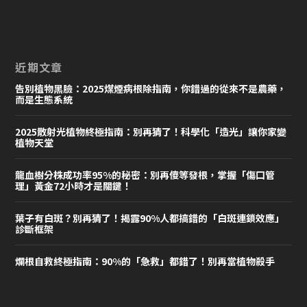
近期文章
告別植物黑臉：2025煤煙病根除指南，你錯過的從來不是農藥，
而是生態系統
2025散射光植物終極指南：別再猜了！科學化「造光」讓你家變
植物天堂
龍血樹分株成功率95%的秘密：別再傻等發根，掌握「傷口管
理」黃金72小時才是關鍵！
葉子有白斑？別再猜了！揭露90%人都搞錯的「白斑連鎖效應」
診斷框架
爛根自救終極指南：90%的「急救」都錯了！別再當植物殺手