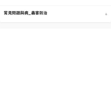
介質科學：土壤調配與根系健康
常見問題與病_蟲害防治
+
功能性植物推薦 (淨化空氣)
施肥策略：植物的營養補充
扦插繁殖法詳解
相似植物辨識 (黃金葛 VS. 心葉蔓綠絨)
水分奧秘：澆水技巧與濕度平衡
換盆指南：為成長提供新空間
居家環境評估與植物挑選
光照管理：植物的能量來源
分株繁殖法詳解
新手常見錯誤與解決方案
常見蟲害識別與天然防治
修剪的藝術：塑形與促進健康
必備園藝工具入門
植物求救信號：葉片問題診斷
根部腐爛的科學與預防
常見病害識別與處理