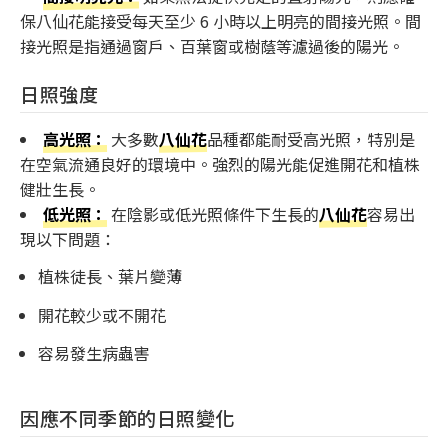
保八仙花能接受每天至少 6 小時以上明亮的間接光照。間
接光照是指通過窗戶、百葉窗或樹蔭等濾過後的陽光。
日照強度
高光照：
大多數
八仙花
品種都能耐受高光照，特別是
在空氣流通良好的環境中。強烈的陽光能促進開花和植株
健壯生長。
低光照：
在陰影或低光照條件下生長的
八仙花
容易出
現以下問題：
植株徒長、葉片變薄
開花較少或不開花
容易發生病蟲害
因應不同季節的日照變化