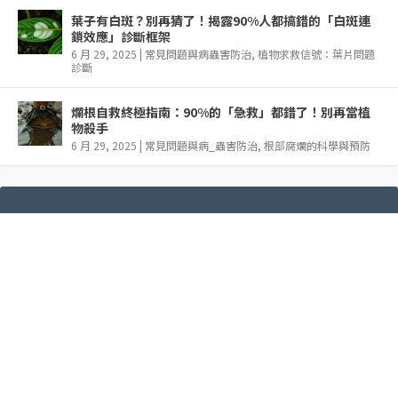
葉子有白斑？別再猜了！揭露90%人都搞錯的「白斑連
鎖效應」診斷框架
6 月 29, 2025
|
常見問題與病蟲害防治
,
植物求救信號：葉片問題
診斷
爛根自救終極指南：90%的「急救」都錯了！別再當植
物殺手
6 月 29, 2025
|
常見問題與病_蟲害防治
,
根部腐爛的科學與預防