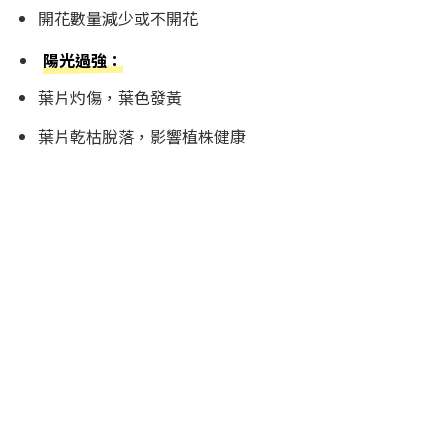
開花數量減少或不開花
陽光過強：
葉片灼傷，葉色發黃
葉片乾枯脫落，影響植株健康