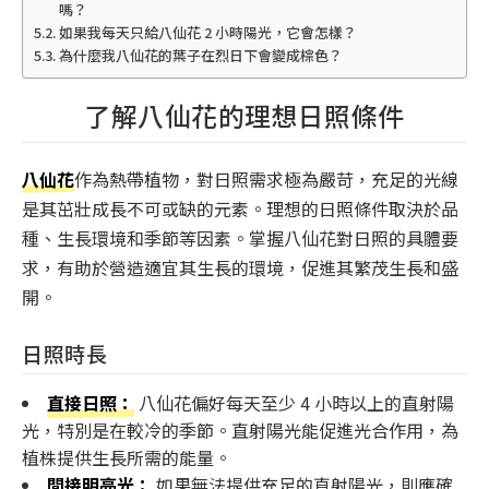
嗎？
如果我每天只給八仙花 2 小時陽光，它會怎樣？
為什麼我八仙花的葉子在烈日下會變成棕色？
了解八仙花的理想日照條件
八仙花
作為熱帶植物，對日照需求極為嚴苛，充足的光線
是其茁壯成長不可或缺的元素。理想的日照條件取決於品
種、生長環境和季節等因素。掌握八仙花對日照的具體要
求，有助於營造適宜其生長的環境，促進其繁茂生長和盛
開。
日照時長
直接日照：
八仙花偏好每天至少 4 小時以上的直射陽
光，特別是在較冷的季節。直射陽光能促進光合作用，為
植株提供生長所需的能量。
間接明亮光：
如果無法提供充足的直射陽光，則應確