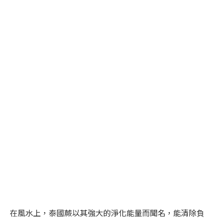
在風水上，泰國蕨以其強大的淨化能量而聞名，能清除負