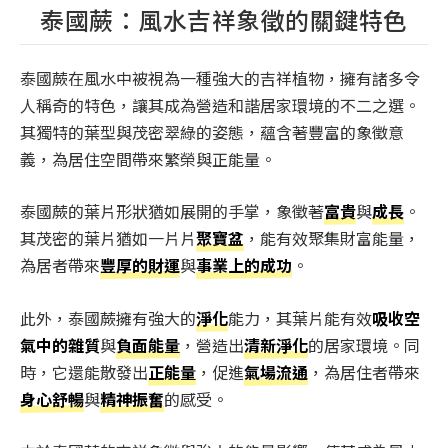
泰國蕨：風水吉祥象徵的關鍵特色
泰國蕨在風水中被視為一種強大的吉祥植物，擁有諸多令
人稱奇的特色，讓其成為營造和諧居家環境的不二之選。
其獨特的葉型與茂密翠綠的姿態，蘊含著豐富的象徵意
義，為居住空間帶來繁榮與正能量。
泰國蕨的葉片形狀猶如展開的手掌，象徵著
富貴
與
成長
。
其茂密的葉片猶如一片片
聚寶盆
，能有效聚集財富能量，
為居者帶來
豐厚的財運
與
事業上的成功
。
此外，泰國蕨擁有強大的
淨化
能力，其葉片能有效
吸收空
氣中的雜質
與
負面能量
，營造出
清新淨化
的居家環境。同
時，它還能散發出
正能量
，促進
氣場流通
，為居住者帶來
身心舒暢
與
精神振奮
的感受。