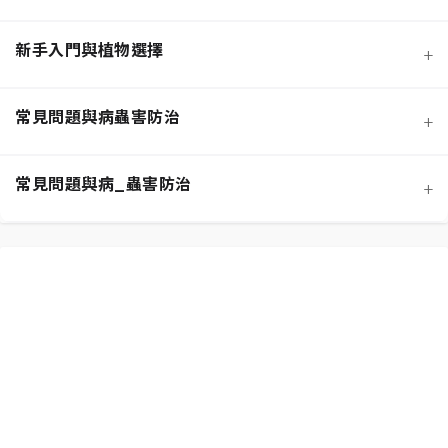
新手入門與植物選擇
+
熱門觀葉植物圖鑑
常見問題與病蟲害防治
+
寵物安全與有毒植物清單
介質科學：土壤調配與根系健康
常見問題與病_蟲害防治
+
功能性植物推薦 (淨化空氣)
施肥策略：植物的營養補充
扦插繁殖法詳解
相似植物辨識 (黃金葛 VS. 心葉蔓綠絨)
水分奧秘：澆水技巧與濕度平衡
換盆指南：為成長提供新空間
居家環境評估與植物挑選
光照管理：植物的能量來源
分株繁殖法詳解
新手常見錯誤與解決方案
常見蟲害識別與天然防治
修剪的藝術：塑形與促進健康
必備園藝工具入門
植物求救信號：葉片問題診斷
根部腐爛的科學與預防