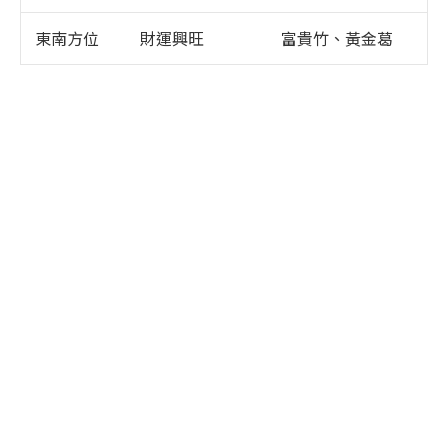
東南方位
財運興旺
富貴竹、黃金葛