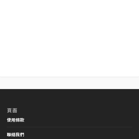
常見病害識別與處理
頁面
使用條款
聯絡我們