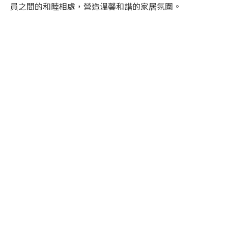
員之間的和睦相處，營造溫馨和諧的家居氛圍。