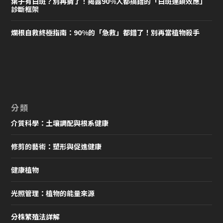
葉子有白斑？別再猜了！揭露90%人都搞錯的「白斑連鎖效應」
診斷框架
爛根自救終極指南：90%的「急救」都錯了！別再當植物殺手
分類
介質科學：土壤調配與根系健康
修剪的藝術：塑形與促進健康
健康植物
光照管理：植物的能量來源
分株繁殖法詳解