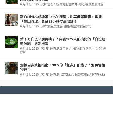
6 月 29, 2025
|
光照管理：植物的能量來源
,
核心養護要素詳解
龍血樹分株成功率95%的秘密：別再傻等發根，掌握
「傷口管理」黃金72小時才是關鍵！
6 月 29, 2025
|
分株繁殖法詳解
,
進階養護與繁殖技巧
葉子有白斑？別再猜了！揭露90%人都搞錯的「白斑連
鎖效應」診斷框架
6 月 29, 2025
|
常見問題與病蟲害防治
,
植物求救信號：葉片問題
診斷
爛根自救終極指南：90%的「急救」都錯了！別再當植
物殺手
6 月 29, 2025
|
常見問題與病_蟲害防治
,
根部腐爛的科學與預防