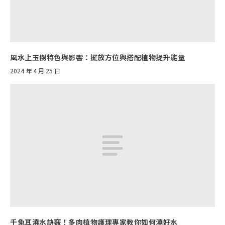
風水上玉樹特色與影響：擺放方位與搭配植物提升能量
2024 年 4 月 25 日
千兔耳澆水訣竅！多肉植物護理專家教你如何澆好水