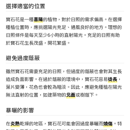
選擇適當的位置
寶石花是一種
喜陽
的植物，對於日照的需求偏高。在選擇
種植位置時，應挑選陽光充足、通風良好的地方。理想的
日照條件是每天至少6小時的直射陽光。充足的日照有助
於寶石花生長茂盛，開花繁盛。
避免過度蔭蔽
雖然寶石花需要充足的日照，但過度的蔭蔽也會對其生長
造成負面影響。在過於蔭蔽的環境中，寶石花容易
徒長
，
葉片變薄，花色也會較為暗淡。因此，應避免種植在陽光
無法直射的位置，如建築物的
北面
或樹蔭下。
暴曬的影響
在
炎熱
乾燥的地區，寶石花可能會因過度暴曬而
燒傷
。特