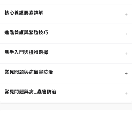
核心養護要素詳解
+
進階養護與繁殖技巧
+
新手入門與植物選擇
+
熱門觀葉植物圖鑑
常見問題與病蟲害防治
+
寵物安全與有毒植物清單
介質科學：土壤調配與根系健康
常見問題與病_蟲害防治
+
功能性植物推薦 (淨化空氣)
施肥策略：植物的營養補充
扦插繁殖法詳解
相似植物辨識 (黃金葛 VS. 心葉蔓綠絨)
水分奧秘：澆水技巧與濕度平衡
換盆指南：為成長提供新空間
居家環境評估與植物挑選