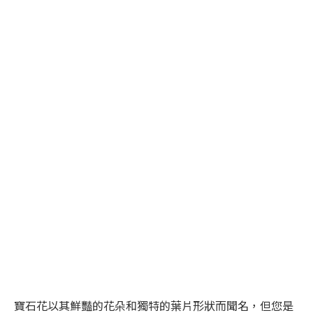
寶石花以其鮮豔的花朵和獨特的葉片形狀而聞名，但您是