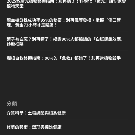
2025散射光植物終極指南：別再猜了！科學化「造光」讓你家變
植物天堂
龍血樹分株成功率95%的秘密：別再傻等發根，掌握「傷口管
理」黃金72小時才是關鍵！
葉子有白斑？別再猜了！揭露90%人都搞錯的「白斑連鎖效應」
診斷框架
爛根自救終極指南：90%的「急救」都錯了！別再當植物殺手
分類
介質科學：土壤調配與根系健康
修剪的藝術：塑形與促進健康