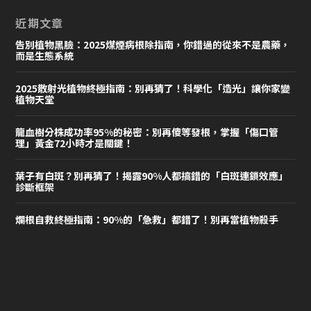
近期文章
告別植物黑臉：2025煤煙病根除指南，你錯過的從來不是農藥，
而是生態系統
2025散射光植物終極指南：別再猜了！科學化「造光」讓你家變
植物天堂
龍血樹分株成功率95%的秘密：別再傻等發根，掌握「傷口管
理」黃金72小時才是關鍵！
葉子有白斑？別再猜了！揭露90%人都搞錯的「白斑連鎖效應」
診斷框架
爛根自救終極指南：90%的「急救」都錯了！別再當植物殺手