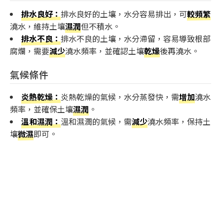
排水良好：
排水良好的土壤，水分容易排出，可
較頻繁
澆水，維持土壤
濕潤
但不積水。
排水不良：
排水不良的土壤，水分滯留，容易導致根部
腐爛，需要
減少
澆水頻率，並確認土壤
乾燥
後再澆水。
氣候條件
炎熱乾燥：
炎熱乾燥的氣候，水分蒸發快，需
增加
澆水
頻率，並確保土壤
濕潤
。
溫和濕潤：
溫和濕潤的氣候，需
減少
澆水頻率，保持土
壤
微濕
即可。