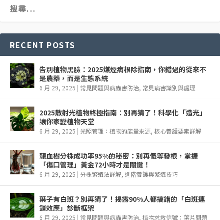
RECENT POSTS
告別植物黑臉：2025煤煙病根除指南，你錯過的從來不
是農藥，而是生態系統
6 月 29, 2025
|
常見問題與病蟲害防治
,
常見病害識別與處理
2025散射光植物終極指南：別再猜了！科學化「造光」
讓你家變植物天堂
6 月 29, 2025
|
光照管理：植物的能量來源
,
核心養護要素詳解
龍血樹分株成功率95%的秘密：別再傻等發根，掌握
「傷口管理」黃金72小時才是關鍵！
6 月 29, 2025
|
分株繁殖法詳解
,
進階養護與繁殖技巧
葉子有白斑？別再猜了！揭露90%人都搞錯的「白斑連
鎖效應」診斷框架
6 月 29, 2025
|
常見問題與病蟲害防治
,
植物求救信號：葉片問題