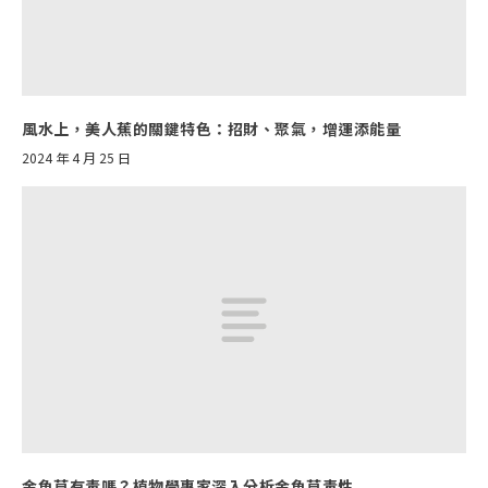
風水上，美人蕉的關鍵特色：招財、聚氣，增運添能量
2024 年 4 月 25 日
金魚草有毒嗎？植物學專家深入分析金魚草毒性