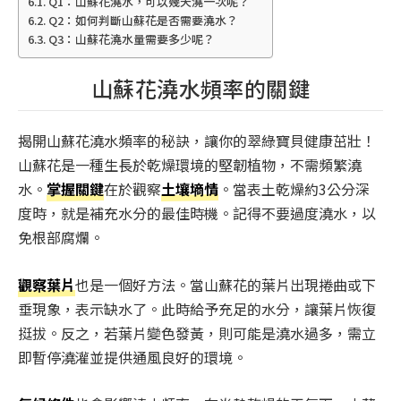
Q1：山蘇花澆水，可以幾天澆一次呢？
Q2：如何判斷山蘇花是否需要澆水？
Q3：山蘇花澆水量需要多少呢？
山蘇花澆水頻率的關鍵
揭開山蘇花澆水頻率的秘訣，讓你的翠綠寶貝健康茁壯！
山蘇花是一種生長於乾燥環境的堅韌植物，不需頻繁澆
水。
掌握關鍵
在於觀察
土壤墒情
。當表土乾燥約3公分深
度時，就是補充水分的最佳時機。記得不要過度澆水，以
免根部腐爛。
觀察葉片
也是一個好方法。當山蘇花的葉片出現捲曲或下
垂現象，表示缺水了。此時給予充足的水分，讓葉片恢復
挺拔。反之，若葉片變色發黃，則可能是澆水過多，需立
即暫停澆灌並提供通風良好的環境。