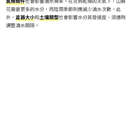
氣候條件
也會影響澆水頻率。在炎熱乾燥的天氣下，山蘇
花需要更多的水分，而陰雨季節則應減少澆水次數。此
外，
盆器大小
和
土壤類型
也會影響水分蒸發速度，須適時
調整澆水間隔。