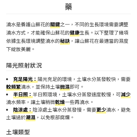
藥
澆水是養護山蘇花的
關鍵
之一，不同的生長環境需要調整
澆水方式，才能確保山蘇花的
健康
生長。以下整理了幾項
依據生長環境調整澆水的
秘訣
，讓山蘇花在最適當的濕度
下綻放美麗。
陽光照射狀況
充足陽光：
陽光充足的環境，土壤水分蒸發較快，需要
較頻繁
澆水，並保持土壤
微濕
即可。
半日照：
半日照環境，土壤水分蒸發速度較慢，可
減少
澆水頻率，讓土壤稍微
乾燥
一些再澆水。
陰涼處：
陰涼處土壤水分蒸發慢，需要
更少
澆水，避免
土壤過於
潮濕
，以免根部腐爛。
土壤類型