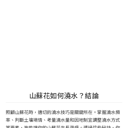
山蘇花如何澆水？結論
照顧山蘇花時，適切的澆水技巧是關鍵所在。掌握澆水頻
率、判斷土壤墒情、考量澆水量和因地制宜調整澆水方式
等要素，皆能讓你的山蘇花生長茂盛。透過這些秘訣，你