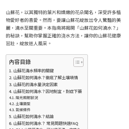
山蘇花，以其獨特的葉片和嬌嫩的花朵聞名，深受許多植
物愛好者的喜愛。然而，要讓山蘇花綻放出令人驚豔的美
麗，澆水至關重要。本指南將揭開「山蘇花如何澆水？」
的秘訣，幫助你掌握正確的浇水方法，讓你的山蘇花健康
茁壯，綻放迷人風采。
內容目錄
山蘇花澆水頻率的關鍵
山蘇花如何澆水？徹底了解土壤墒情
山蘇花的澆水量決定因素
山蘇花如何澆水？因地制宜，對症下藥
陽光照射狀況
土壤類型
氣候條件
山蘇花如何澆水？結論
山蘇花如何澆水？ 常見問題快速FAQ