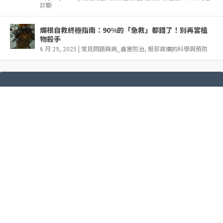
診斷
爛根自救終極指南：90%的「急救」都錯了！別再當植
物殺手
6 月 29, 2025
|
常見問題與病_蟲害防治
,
根部腐爛的科學與預防