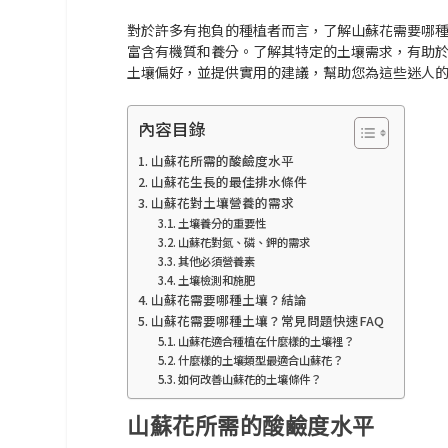
對於許多有抱負的種植者而言，了解山蘇花需要哪
富含有機質和養分。了解其特定的土壤需求，有助
土壤偏好，並提供實用的建議，幫助您為這些迷人
內容目錄
山蘇花所需的酸鹼度水平
山蘇花生長的最佳排水條件
山蘇花對土壤營養的需求
土壤養分的重要性
山蘇花對氮、磷、鉀的需求
其他必須營養素
土壤檢測和施肥
山蘇花需要哪種土壤？結論
山蘇花需要哪種土壤？常見問題快速FAQ
山蘇花適合種植在什麼樣的土壤裡？
什麼樣的土壤類型最適合山蘇花？
如何改善山蘇花的土壤條件？
山蘇花所需的酸鹼度水平