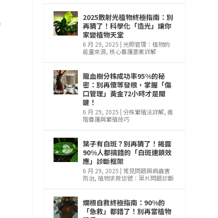
，
2025散射光植物終極指南：別
的
再猜了！科學化「造光」讓你
家變植物天堂
6 月 29, 2025
|
光照管理：植物的
能量來源
,
核心養護要素詳解
龍血樹分株成功率95%的秘
密：別再傻等發根，掌握「傷
口管理」黃金72小時才是關
鍵！
6 月 29, 2025
|
分株繁殖法詳解
,
進
階養護與繁殖技巧
葉子有白斑？別再猜了！揭露
90%人都搞錯的「白斑連鎖效
應」診斷框架
6 月 29, 2025
|
常見問題與病蟲害
防治
,
植物求救信號：葉片問題診斷
爛根自救終極指南：90%的
「急救」都錯了！別再當植物