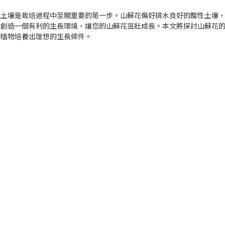
種土壤是栽培過程中至關重要的第一步。山蘇花偏好排水良好的酸性土壤
於創造一個有利的生長環境，讓您的山蘇花茁壯成長。本文將探討山蘇花
的植物培養出理想的生長條件。