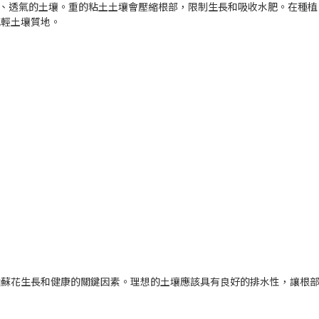
質、透氣的土壤。重的粘土土壤會壓縮根部，限制生長和吸收水肥。在種植
減輕土壤質地。
山蘇花生長和健康的關鍵因素。理想的土壤應該具有良好的排水性，讓根