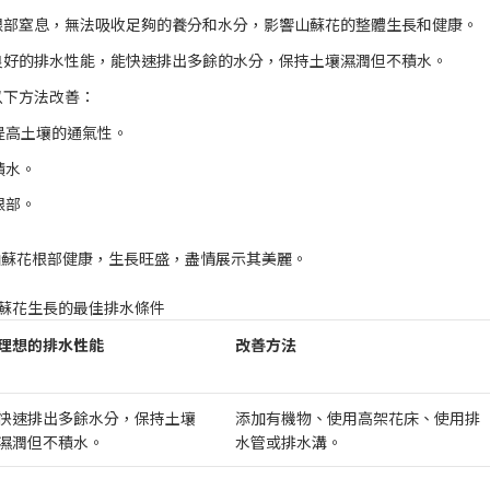
根部窒息，無法吸收足夠的養分和水分，影響山蘇花的整體生長和健康。
良好的排水性能，能快速排出多餘的水分，保持土壤濕潤但不積水。
以下方法改善：
提高土壤的通氣性。
積水。
根部。
山蘇花根部健康，生長旺盛，盡情展示其美麗。
蘇花生長的最佳排水條件
理想的排水性能
改善方法
快速排出多餘水分，保持土壤
添加有機物、使用高架花床、使用排
濕潤但不積水。
水管或排水溝。