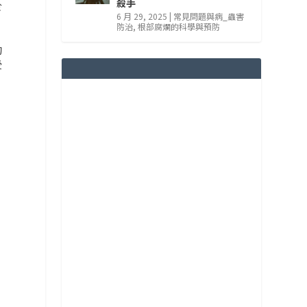
殺手
於
6 月 29, 2025
|
常見問題與病_蟲害
防治
,
根部腐爛的科學與預防
的
受
，