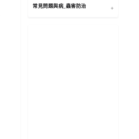
健康
常見問題與病_蟲害防治
+
扦插繁殖法詳解
都
施肥策略：植物的營養補充
功能性植物推薦 (淨化空氣)
換盆指南：為成長提供新空
水分奧秘：澆水技巧與濕度
居家環境評估與植物挑選
相似植物辨識 (黃金葛 VS.
間
平衡
心葉蔓綠絨)
常見蟲害識別與天然防治
新手常見錯誤與解決方案
分株繁殖法詳解
光照管理：植物的能量來源
植物求救信號：葉片問題診
根部腐爛的科學與預防
修剪的藝術：塑形與促進健
必備園藝工具入門
斷
康
常見病害識別與處理