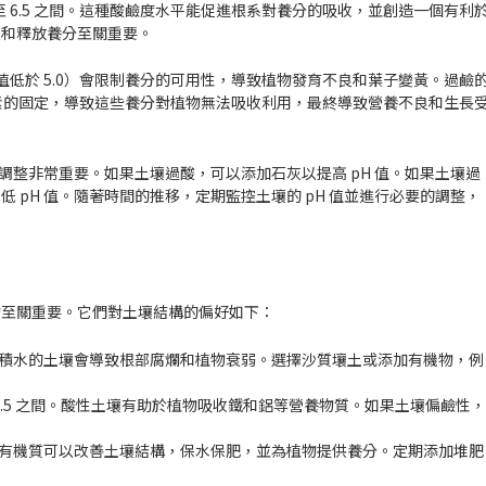
 至 6.5 之間。這種酸鹼度水平能促進根系對養分的吸收，並創造一個有利
質和釋放養分至關重要。
 值低於 5.0）會限制養分的可用性，導致植物發育不良和葉子變黃。過鹼
養元素的固定，導致這些養分對植物無法吸收利用，最終導致營養不良和生長
行調整非常重要。如果土壤過酸，可以添加石灰以提高 pH 值。如果土壤過
 pH 值。隨著時間的推移，定期監控土壤的 pH 值並進行必要的調整，
物至關重要。它們對土壤結構的偏好如下：
或積水的土壤會導致根部腐爛和植物衰弱。選擇沙質壤土或添加有機物，例
 到 5.5 之間。酸性土壤有助於植物吸收鐵和鋁等營養物質。如果土壤偏鹼性
。有機質可以改善土壤結構，保水保肥，並為植物提供養分。定期添加堆肥