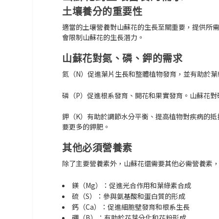
土壤養分的重要性
適當的土壤營養對山蘇花的生長至關重要，提供所
會限制山蘇花的生長潛力。
山蘇花對氮、磷、鉀的需求
氮（N）
促進葉片生長和整體植物發育，並有助於葉
磷（P）
促進根系發育、開花和果實發育。山蘇花對
鉀（K）
有助於調節水分平衡、提高植物對疾病的抵
要更多的鉀肥。
其他必須營養素
除了主要營養素外，山蘇花還需要其他必需營養素
鎂（Mg）：促進光合作用和葉綠素合成
硫（S）：參與氨基酸和蛋白質的形成
鈣（Ca）：促進細胞壁發育和根系生長
硼（B）：有助於花芽分化和花粉形成