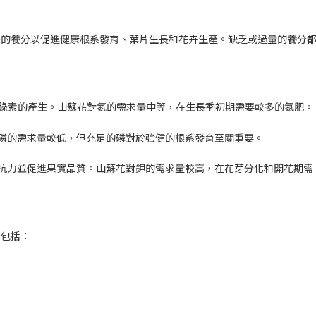
需的養分以促進健康根系發育、葉片生長和花卉生產。缺乏或過量的養分
綠素的產生。山蘇花對氮的需求量中等，在生長季初期需要較多的氮肥。
磷的需求量較低，但充足的磷對於強健的根系發育至關重要。
抗力並促進果實品質。山蘇花對鉀的需求量較高，在花芽分化和開花期需
，包括：