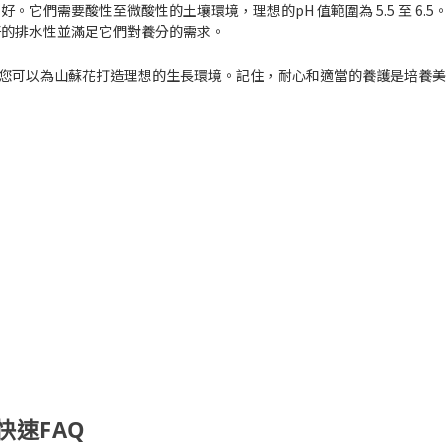
它們需要酸性至微酸性的土壤環境，理想的pH 值範圍為 5.5 至 6.5
好的排水性並滿足它們對養分的需求。
肥，您可以為山蘇花打造理想的生長環境。記住，耐心和適當的養護是培養美
快速FAQ