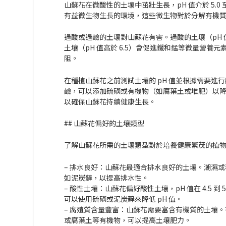
山蘇花在微酸性的土壤中茁壯生長，pH 值介於 5.0
有益微生物生長的環境，這些微生物對於分解有機
過酸或過鹼的土壤對山蘇花有害
。過酸的土壤（pH
土壤（pH 值高於 6.5）會促進鐵和錳等微量營
阻。
在種植山蘇花之前測試土壤的 pH 值並根據需要進
鹼，可以添加硫磺或有機物（如腐葉土或堆肥）以降低
以確保山蘇花持續健康生長。
## 山蘇花偏好的土壤類型
了解山蘇花所需的土壤類型對於培養健康繁茂的植
– 排水良好：山蘇花最適合排水良好的土壤。潮濕
如泥炭蘚，以提高排水性。
– 酸性土壤：山蘇花偏好酸性土壤，pH 值在 4.5
可以使用硫磺或泥炭蘚來降低 pH 值。
– 腐殖質含量豐富：山蘇花需要富含有機質的土壤
或腐葉土等有機物，可以提高土壤肥力。