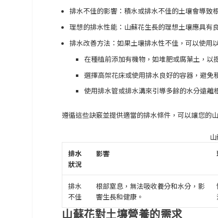
排水不佳的影響：
積水或排水不佳的土壤會導致
理想的排水性能：
山蘇花生長的理想土壤應具有
排水改善方法：
如果土壤排水性不佳，可以使用
在種植前添加有機物，如堆肥或腐葉土，以
選擇高架花床或使用排水良好的容器，避免
使用排水管或排水溝來引導多餘的水分遠離
遵循這些訣竅並提供適當的排水條件，可以讓您的
山
排水
影響
狀況
排水
根部窒息，無法吸收養分和水分，影
不佳
響生長和健康。
山蘇花對土壤營養的需求