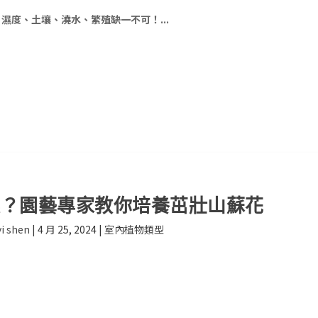
濕度、土壤、澆水、繁殖缺一不可！...
壤？園藝專家教你培養茁壯山蘇花
i shen
|
4 月 25, 2024
|
室內植物類型