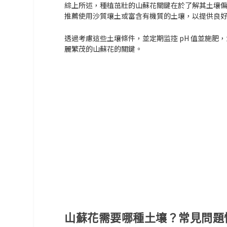
綜上所述，種植茁壯的山蘇花關鍵在於了解其土壤偏好。
推薦使用沙質壤土或富含有機質的土壤，以提供良
透過考慮這些土壤條件，並定期监控 pH 值並施
麗繁茂的山蘇花的關鍵。
山蘇花需要哪種土壤？常見問題