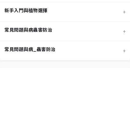
新手入門與植物選擇
+
熱門觀葉植物圖鑑
常見問題與病蟲害防治
+
寵物安全與有毒植物清單
介質科學：土壤調配與根系健康
常見問題與病_蟲害防治
+
功能性植物推薦 (淨化空氣)
施肥策略：植物的營養補充
扦插繁殖法詳解
相似植物辨識 (黃金葛 VS. 心葉蔓綠絨)
水分奧秘：澆水技巧與濕度平衡
換盆指南：為成長提供新空間
居家環境評估與植物挑選
光照管理：植物的能量來源
分株繁殖法詳解
新手常見錯誤與解決方案
常見蟲害識別與天然防治
修剪的藝術：塑形與促進健康
必備園藝工具入門
植物求救信號：葉片問題診斷
根部腐爛的科學與預防