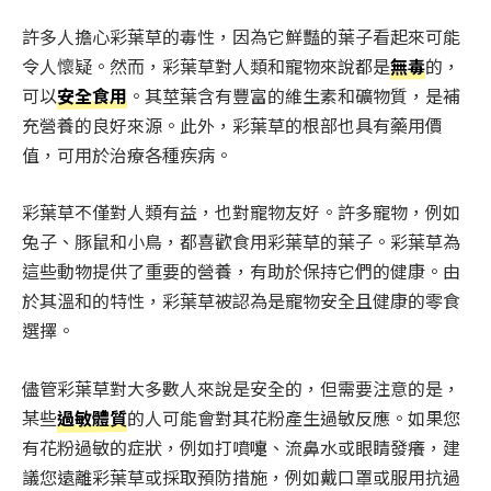
許多人擔心彩葉草的毒性，因為它鮮豔的葉子看起來可能
令人懷疑。然而，彩葉草對人類和寵物來說都是
無毒
的，
可以
安全食用
。其莖葉含有豐富的維生素和礦物質，是補
充營養的良好來源。此外，彩葉草的根部也具有藥用價
值，可用於治療各種疾病。
彩葉草不僅對人類有益，也對寵物友好。許多寵物，例如
兔子、豚鼠和小鳥，都喜歡食用彩葉草的葉子。彩葉草為
這些動物提供了重要的營養，有助於保持它們的健康。由
於其溫和的特性，彩葉草被認為是寵物安全且健康的零食
選擇。
儘管彩葉草對大多數人來說是安全的，但需要注意的是，
某些
過敏體質
的人可能會對其花粉產生過敏反應。如果您
有花粉過敏的症狀，例如打噴嚏、流鼻水或眼睛發癢，建
議您遠離彩葉草或採取預防措施，例如戴口罩或服用抗過