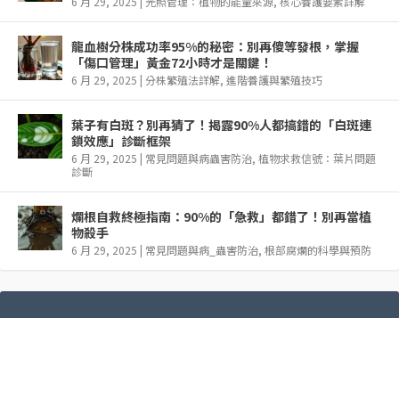
6 月 29, 2025
|
光照管理：植物的能量來源
,
核心養護要素詳解
龍血樹分株成功率95%的秘密：別再傻等發根，掌握
「傷口管理」黃金72小時才是關鍵！
6 月 29, 2025
|
分株繁殖法詳解
,
進階養護與繁殖技巧
葉子有白斑？別再猜了！揭露90%人都搞錯的「白斑連
鎖效應」診斷框架
6 月 29, 2025
|
常見問題與病蟲害防治
,
植物求救信號：葉片問題
診斷
爛根自救終極指南：90%的「急救」都錯了！別再當植
物殺手
6 月 29, 2025
|
常見問題與病_蟲害防治
,
根部腐爛的科學與預防