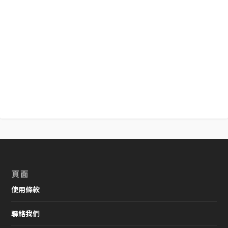
常見病害識別與處理
頁面
使用條款
聯絡我們