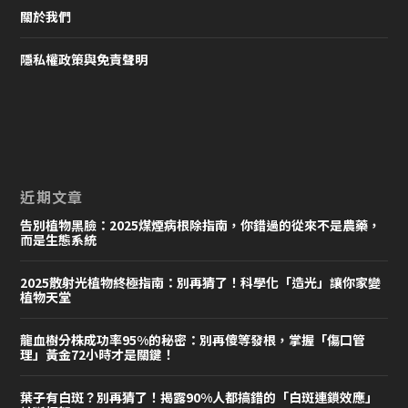
關於我們
隱私權政策與免責聲明
近期文章
告別植物黑臉：2025煤煙病根除指南，你錯過的從來不是農藥，
而是生態系統
2025散射光植物終極指南：別再猜了！科學化「造光」讓你家變
植物天堂
龍血樹分株成功率95%的秘密：別再傻等發根，掌握「傷口管
理」黃金72小時才是關鍵！
葉子有白斑？別再猜了！揭露90%人都搞錯的「白斑連鎖效應」