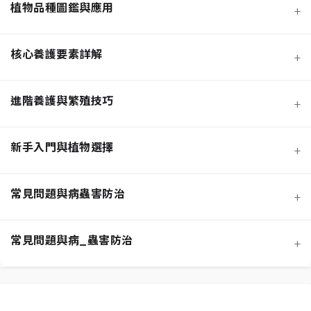
植物品種圖鑑與應用
+
核心養護要素詳解
+
進階養護與繁殖技巧
+
新手入門與植物選擇
+
熱門觀葉植物圖鑑
常見問題與病蟲害防治
+
寵物安全與有毒植物清單
介質科學：土壤調配與根系健康
常見問題與病_蟲害防治
+
功能性植物推薦 (淨化空氣)
施肥策略：植物的營養補充
扦插繁殖法詳解
相似植物辨識 (黃金葛 VS. 心葉蔓綠絨)
水分奧秘：澆水技巧與濕度平衡
換盆指南：為成長提供新空間
居家環境評估與植物挑選