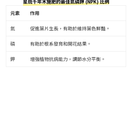
星斑千年木施肥的最佳氮磷鉀 (NPK) 比例
元素
作用
氮
促進葉片生長，有助於維持葉色鮮豔。
磷
有助於根系發育和開花結果。
鉀
增強植物抗病能力，調節水分平衡。