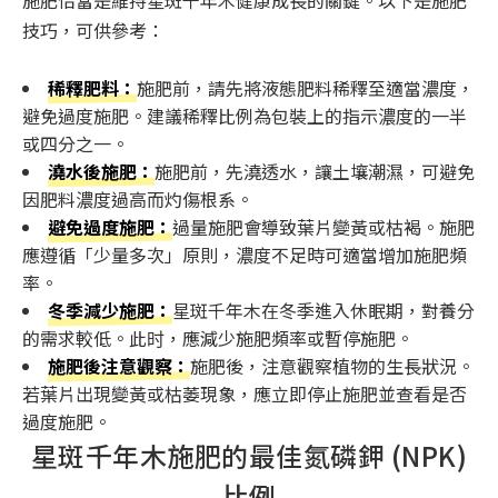
施肥恰當是維持星斑千年木健康成長的關鍵。以下是施肥
技巧，可供參考：
稀釋肥料：
施肥前，請先將液態肥料稀釋至適當濃度，
避免過度施肥。建議稀釋比例為包裝上的指示濃度的一半
或四分之一。
澆水後施肥：
施肥前，先澆透水，讓土壤潮濕，可避免
因肥料濃度過高而灼傷根系。
避免過度施肥：
過量施肥會導致葉片變黃或枯褐。施肥
應遵循「少量多次」原則，濃度不足時可適當增加施肥頻
率。
冬季減少施肥：
星斑千年木在冬季進入休眠期，對養分
的需求較低。此时，應減少施肥頻率或暫停施肥。
施肥後注意觀察：
施肥後，注意觀察植物的生長狀況。
若葉片出現變黃或枯萎現象，應立即停止施肥並查看是否
過度施肥。
星斑千年木施肥的最佳氮磷鉀 (NPK)
比例