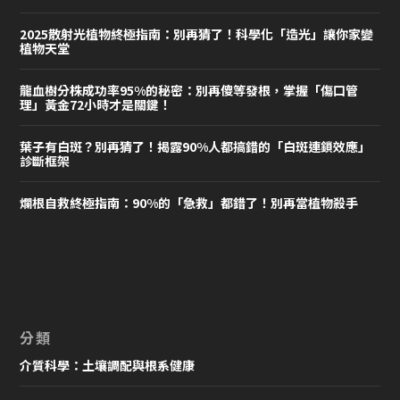
2025散射光植物終極指南：別再猜了！科學化「造光」讓你家變
植物天堂
龍血樹分株成功率95%的秘密：別再傻等發根，掌握「傷口管
理」黃金72小時才是關鍵！
葉子有白斑？別再猜了！揭露90%人都搞錯的「白斑連鎖效應」
診斷框架
爛根自救終極指南：90%的「急救」都錯了！別再當植物殺手
分類
介質科學：土壤調配與根系健康