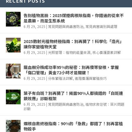
RECENT POSTS
告別植物黑臉：2025煤煙病根除指南，你錯過的從來不
是農藥，而是生態系統
6 月 29, 2025
|
常見問題與病蟲害防治
,
常見病害識別與處理
2025散射光植物終極指南：別再猜了！科學化「造光」
讓你家變植物天堂
6 月 29, 2025
|
光照管理：植物的能量來源
,
核心養護要素詳解
龍血樹分株成功率95%的秘密：別再傻等發根，掌握
「傷口管理」黃金72小時才是關鍵！
6 月 29, 2025
|
分株繁殖法詳解
,
進階養護與繁殖技巧
葉子有白斑？別再猜了！揭露90%人都搞錯的「白斑連
鎖效應」診斷框架
6 月 29, 2025
|
常見問題與病蟲害防治
,
植物求救信號：葉片問題
診斷
爛根自救終極指南：90%的「急救」都錯了！別再當植
物殺手