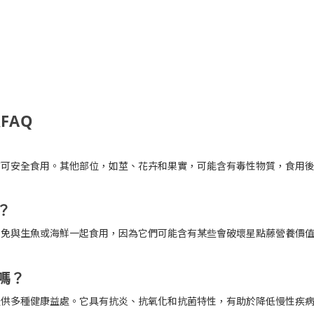
FAQ
苗可安全食用。其他部位，如莖、花卉和果實，可能含有毒性物質，食用
？
避免與生魚或海鮮一起食用，因為它們可能含有某些會破壞星點藤營養價
嗎？
提供多種健康益處。它具有抗炎、抗氧化和抗菌特性，有助於降低慢性疾