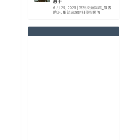
殺手
6 月 29, 2025
|
常見問題與病_蟲害
防治
,
根部腐爛的科學與預防
地