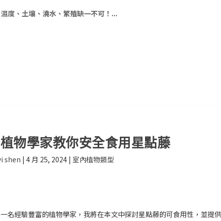
濕度、土壤、澆水、繁殖缺一不可！...
？植物學家教你安全食用星點藤
i shen
|
4 月 25, 2024
|
室內植物類型
為一名經驗豐富的植物學家，我將在本文中探討星點藤的可食用性，並提