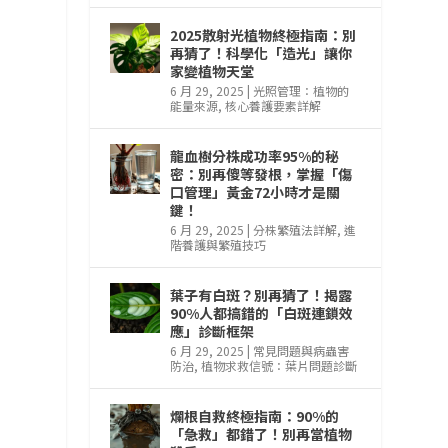
2025散射光植物終極指南：別
再猜了！科學化「造光」讓你
家變植物天堂
6 月 29, 2025
|
光照管理：植物的
能量來源
,
核心養護要素詳解
龍血樹分株成功率95%的秘
密：別再傻等發根，掌握「傷
口管理」黃金72小時才是關
鍵！
6 月 29, 2025
|
分株繁殖法詳解
,
進
階養護與繁殖技巧
葉子有白斑？別再猜了！揭露
90%人都搞錯的「白斑連鎖效
應」診斷框架
6 月 29, 2025
|
常見問題與病蟲害
，
防治
,
植物求救信號：葉片問題診斷
爛根自救終極指南：90%的
「急救」都錯了！別再當植物