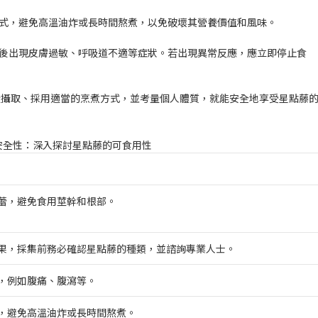
式
，避免高溫油炸或長時間熬煮，以免破壞其營養價值和風味。
後出現皮膚過敏、呼吸道不適等症狀。若出現異常反應，應立即停止食
量攝取、採用適當的烹煮方式，並考量個人體質，就能安全地享受星點藤
安全性：深入探討星點藤的可食用性
蕾，避免食用莖幹和根部。
果，採集前務必確認星點藤的種類，並諮詢專業人士。
，例如腹痛、腹瀉等。
，避免高溫油炸或長時間熬煮。