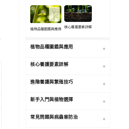
核心養護要素詳解
植物品種圖鑑與應用
的
植物品種圖鑑與應用
+
核心養護要素詳解
+
進階養護與繁殖技巧
+
新手入門與植物選擇
+
熱門觀葉植物圖鑑
常見問題與病蟲害防治
+
介質科學：土壤調配與根系
寵物安全與有毒植物清單