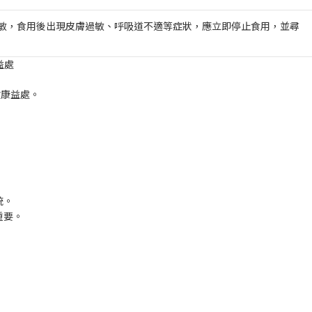
敏，食用後出現皮膚過敏、呼吸道不適等症狀，應立即停止食用，並尋
益處
健康益處。
統。
重要。