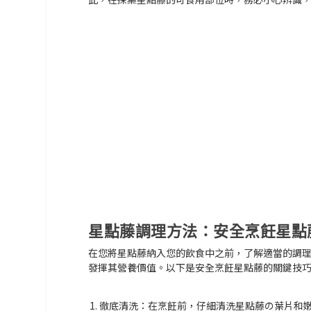
星點藤調理方法：安全烹飪星點
在您將星點藤納入您的飲食中之前，了解適當的調
發揮其營養價值。以下是安全烹飪星點藤的關鍵技
徹底清洗：
在烹飪前，仔細清洗星點藤の葉片和