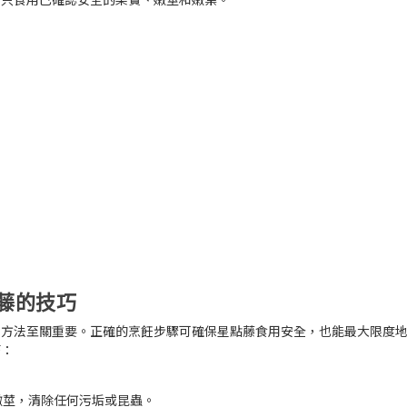
藤的技巧
理方法至關重要。正確的烹飪步驟可確保星點藤食用安全，也能最大限度
巧：
嫩莖，清除任何污垢或昆蟲。