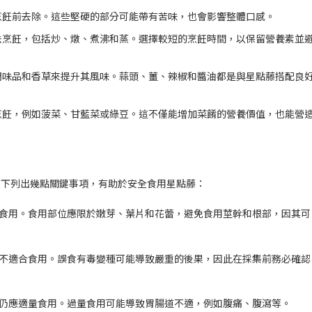
烹飪前去除。這些堅硬的部分可能帶有苦味，也會影響整體口感。
法烹飪，包括炒、燉、煮沸和蒸。選擇較短的烹飪時間，以保留營養素並
調味品和香草來提升其風味。蒜頭、薑、辣椒和醬油都是與星點藤搭配良
烹飪，例如菠菜、甘藍菜或綠豆。這不僅能增加菜餚的營養價值，也能營
以下列出幾點關鍵事項，有助於安全食用星點藤：
全食用。
食用部位應限於嫩芽、葉片和花蕾
，避免食用莖幹和根部，因其可
並不適合食用。誤食有毒變種可能導致嚴重的後果，因此在採集前務必確認
仍應
適量食用
。過量食用可能導致胃腸道不適，例如腹痛、腹瀉等。