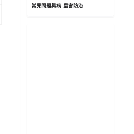
健康
常見問題與病_蟲害防治
+
扦插繁殖法詳解
施肥策略：植物的營養補充
功能性植物推薦 (淨化空氣)
換盆指南：為成長提供新空
水分奧秘：澆水技巧與濕度
居家環境評估與植物挑選
相似植物辨識 (黃金葛 VS.
間
平衡
心葉蔓綠絨)
常見蟲害識別與天然防治
新手常見錯誤與解決方案
分株繁殖法詳解
光照管理：植物的能量來源
植物求救信號：葉片問題診
根部腐爛的科學與預防
修剪的藝術：塑形與促進健
必備園藝工具入門
斷
康
常見病害識別與處理