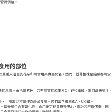
和營養價值。
食用的部位
以其引人注目的花朵和可食用果實而聞名。然而，並非整株星點藤都可安
熟的果實呈黃色或紫色，含有豐富的維生素C、鉀和纖維。果肉甜美多汁
分，可用於沙拉或作為蔬菜食用。它們富含維生素A、C和鐵。
用。這些部位含有氰化物，食用後可能會導致噁心、嘔吐和呼吸困難。因
，只食用已確認安全的果實、嫩莖和嫩葉。