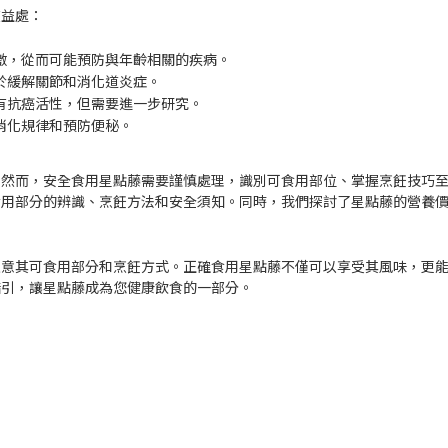
在益處：
激，從而可能預防與年齡相關的疾病。
於緩解關節和消化道炎症。
有抗癌活性，但需要進一步研究。
消化規律和預防便秘。
。然而，安全食用星點藤需要謹慎處理，識別可食用部位、掌握烹飪技巧
食用部分的辨識、烹飪方法和安全須知。同時，我們探討了星點藤的營養
注意其可食用部分和烹飪方式。正確食用星點藤不僅可以享受其風味，更
指引，讓星點藤成為您健康飲食的一部分。