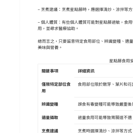
– 烹煮建議：
烹煮星點藤時，應選擇清炒、涼拌等方
– 個人體質：有些
個人體質可能對星點藤過敏
，食用
用，並尋求醫療協助。
總而言之，只要留意特定食用部位、辨識變種、適
美味與營養。
星點藤食用
關鍵事項
詳細資訊
僅限特定部位食
食用部位限於嫩芽、葉片和花
用
辨識變種
誤食有毒變種可能導致嚴重後
適量攝取
過量食用可能導致胃腸道不適
烹煮建議
烹煮時選擇清炒、涼拌等方式