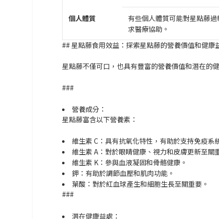
個人體質
有些個人體質可能對星點藤過
求醫療協助。
##
星點藤食用效益：探索星點藤的營養價值和健康
星點藤不僅可口，也具有豐富的營養價值和潛在的
###
營養成分：
星點藤富含以下營養素：
維生素 C：具有抗氧化特性，有助於支持免疫系
維生素 A：對於眼睛健康、視力和皮膚更新至關
維生素 K：參與血液凝固和骨骼健康。
鉀：有助於調節血壓和肌肉功能。
葉酸：對於紅血球產生和細胞生長至關重要。
###
潛在健康益處：