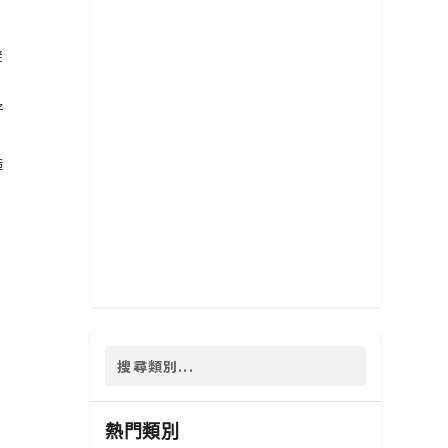
避
好
造
熱門類別