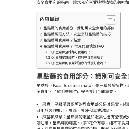
安全食用它的指南，讓您充分享受這種植物的美味
內容目錄
星點藤的食用部分：識別可安全食用的部位
星點藤調理方法：安全烹飪星點藤的技巧
星點藤可食用嗎？結論
星點藤可食用嗎？ 常見問題快速FAQ
Q: 星點藤全株都可食用嗎？
Q: 食用星點藤時，有哪些注意事項？
Q: 星點藤的食用對健康有什麼好處嗎？
星點藤的食用部分：識別可安全
星點藤（
Passiflora incarnata
）是一種蔓藤植物，
全食用，了解哪些部位可安全食用至關重要。
果實：
星點藤最顯著的可食用部分是其果實。成
可用於製作果汁、果醬、果凍和其他甜點。
嫩莖和嫩葉：
星點藤的嫩莖和嫩葉也含有營養成
請注意，
星點藤的藤蔓、根和花朵
有毒
，絕不可食
此，在採集星點藤的可食用部位時，務必小心辨識