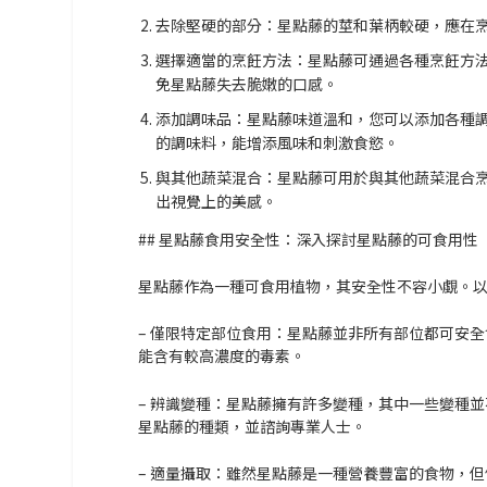
去除堅硬的部分：
星點藤的莖和葉柄較硬，應在
選擇適當的烹飪方法：
星點藤可通過各種烹飪方
免星點藤失去脆嫩的口感。
添加調味品：
星點藤味道溫和，您可以添加各種
的調味料，能增添風味和刺激食慾。
與其他蔬菜混合：
星點藤可用於與其他蔬菜混合
出視覺上的美感。
## 星點藤食用安全性：深入探討星點藤的可食用性
星點藤作為一種可食用植物，其安全性不容小覷。
– 僅限特定部位食用：星點藤並非所有部位都可安
能含有較高濃度的毒素。
– 辨識變種：星點藤擁有許多變種，其中一些變種
星點藤的種類，並諮詢專業人士。
– 適量攝取：雖然星點藤是一種營養豐富的食物，但