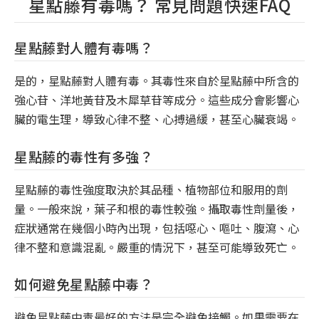
星點藤有毒嗎？ 常見問題快速FAQ
星點藤對人體有毒嗎？
是的，星點藤對人體有毒。其毒性來自於星點藤中所含的
強心苷、洋地黃苷及木犀草苷等成分。這些成分會影響心
臟的電生理，導致心律不整、心搏過緩，甚至心臟衰竭。
星點藤的毒性有多強？
星點藤的毒性強度取決於其品種、植物部位和服用的劑
量。一般來說，葉子和根的毒性較強。攝取毒性劑量後，
症狀通常在幾個小時內出現，包括噁心、嘔吐、腹瀉、心
律不整和意識混亂。嚴重的情況下，甚至可能導致死亡。
如何避免星點藤中毒？
避免星點藤中毒最好的方法是完全避免接觸。如果需要在