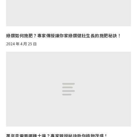
綠鑽如何施肥？專家傳授讓你家綠鑽健壯生長的施肥秘訣！
2024 年 4 月 25 日
萬年青需要哪種土壤？專家親授秘訣助你植物茂盛！