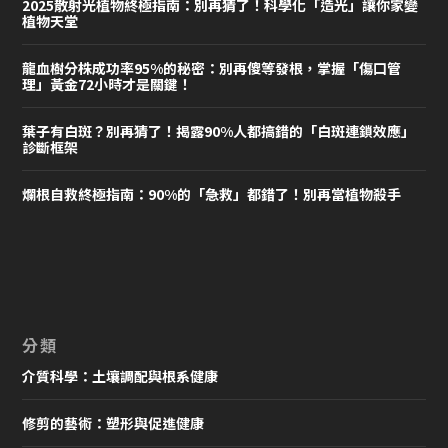
2025散射光植物終極指南：別再猜了！科學化「造光」讓你家變
植物天堂
龍血樹分株成功率95%的秘密：別再傻等發根，掌握「傷口管
理」黃金72小時才是關鍵！
葉子有白斑？別再猜了！揭露90%人都搞錯的「白斑連鎖效應」
診斷框架
爛根自救終極指南：90%的「急救」都錯了！別再當植物殺手
分類
介質科學：土壤調配與根系健康
修剪的藝術：塑形與促進健康