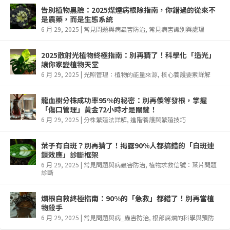
告別植物黑臉：2025煤煙病根除指南，你錯過的從來不
是農藥，而是生態系統
6 月 29, 2025
|
常見問題與病蟲害防治
,
常見病害識別與處理
2025散射光植物終極指南：別再猜了！科學化「造光」
讓你家變植物天堂
6 月 29, 2025
|
光照管理：植物的能量來源
,
核心養護要素詳解
龍血樹分株成功率95%的秘密：別再傻等發根，掌握
「傷口管理」黃金72小時才是關鍵！
6 月 29, 2025
|
分株繁殖法詳解
,
進階養護與繁殖技巧
葉子有白斑？別再猜了！揭露90%人都搞錯的「白斑連
鎖效應」診斷框架
6 月 29, 2025
|
常見問題與病蟲害防治
,
植物求救信號：葉片問題
診斷
爛根自救終極指南：90%的「急救」都錯了！別再當植
物殺手
6 月 29, 2025
|
常見問題與病_蟲害防治
,
根部腐爛的科學與預防