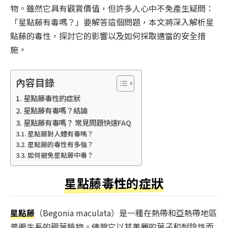
物。雖然它具有觀賞價值，但許多人心中不免產生疑問：
「星點藤有毒嗎？」要解答這個問題，本文將深入解析星
點藤的毒性，探討它的影響以及如何採取適當的安全措
施。
內容目錄
星點藤毒性的症狀
星點藤有毒嗎？結論
星點藤有毒嗎？ 常見問題快速FAQ
星點藤對人體有毒嗎？
星點藤的毒性有多強？
如何避免星點藤中毒？
星點藤毒性的症狀
星點藤
（
Begonia maculata
）是一種在熱帶和亞熱帶地區
普遍生長的觀葉植物。儘管它以其美麗的葉子和耐陰性而