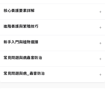
核心養護要素詳解
+
進階養護與繁殖技巧
+
新手入門與植物選擇
+
熱門觀葉植物圖鑑
常見問題與病蟲害防治
+
寵物安全與有毒植物清單
介質科學：土壤調配與根系健康
常見問題與病_蟲害防治
+
功能性植物推薦 (淨化空氣)
施肥策略：植物的營養補充
扦插繁殖法詳解
相似植物辨識 (黃金葛 VS. 心葉蔓綠絨)
水分奧秘：澆水技巧與濕度平衡
換盆指南：為成長提供新空間
居家環境評估與植物挑選