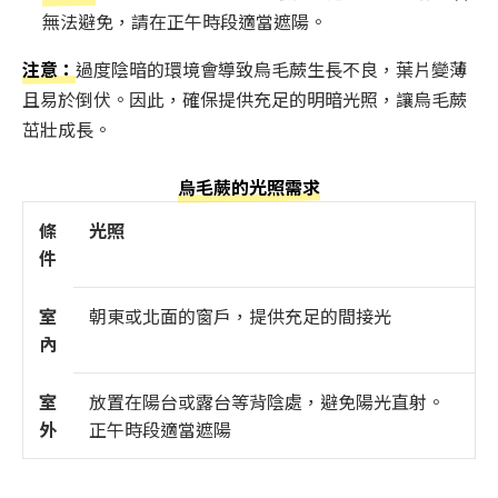
無法避免，請在正午時段適當遮陽。
注意：
過度陰暗的環境會導致烏毛蕨生長不良，葉片變薄
且易於倒伏。因此，確保提供充足的明暗光照，讓烏毛蕨
茁壯成長。
烏毛蕨的光照需求
條
光照
件
室
朝東或北面的窗戶，提供充足的間接光
內
室
放置在陽台或露台等背陰處，避免陽光直射。
外
正午時段適當遮陽