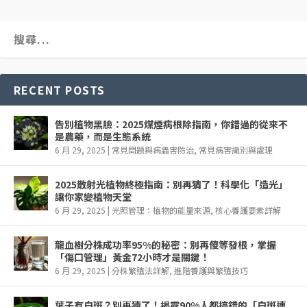
RECENT POSTS
告別植物黑臉：2025煤煙病根除指南，你錯過的從來不
是農藥，而是生態系統
6 月 29, 2025
|
常見問題與病蟲害防治
,
常見病害識別與處理
2025散射光植物終極指南：別再猜了！科學化「造光」
讓你家變植物天堂
6 月 29, 2025
|
光照管理：植物的能量來源
,
核心養護要素詳解
龍血樹分株成功率95%的秘密：別再傻等發根，掌握
「傷口管理」黃金72小時才是關鍵！
6 月 29, 2025
|
分株繁殖法詳解
,
進階養護與繁殖技巧
葉子有白斑？別再猜了！揭露90%人都搞錯的「白斑連