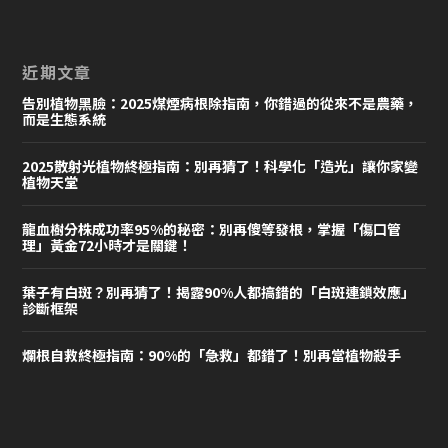
近期文章
告別植物黑臉：2025煤煙病根除指南，你錯過的從來不是農藥，
而是生態系統
2025散射光植物終極指南：別再猜了！科學化「造光」讓你家變
植物天堂
龍血樹分株成功率95%的秘密：別再傻等發根，掌握「傷口管
理」黃金72小時才是關鍵！
葉子有白斑？別再猜了！揭露90%人都搞錯的「白斑連鎖效應」
診斷框架
爛根自救終極指南：90%的「急救」都錯了！別再當植物殺手