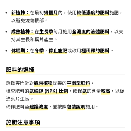
新植株：
在最初
幾個月
內，使用
較低濃度的肥料
施肥，
以避免燒傷根部。
成熟植株：
在
生長季
每月施用
全濃度的液體肥料
，以支
持其生長和葉片產生。
休眠期：
在
冬季
，
停止施肥
或改用
極稀釋的肥料
。
肥料的選擇
選擇專門針對
觀葉植物
配製的
平衡型肥料
。
檢查肥料的
氮磷鉀 (NPK) 比例
，確保
氮
的含量
較高
，以促
進葉片生長。
稀釋肥料至
建議濃度
，並按照
包裝說明
施用。
施肥注意事項