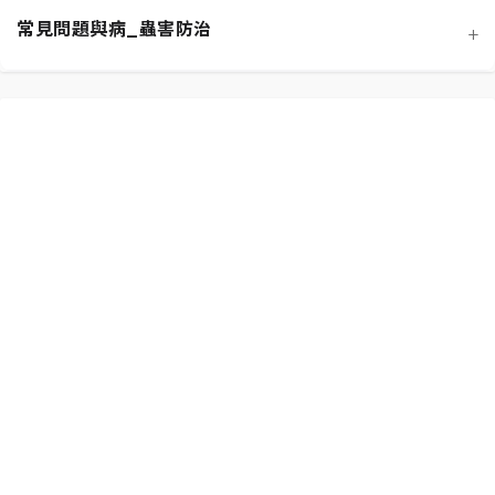
常見問題與病_蟲害防治
+
功能性植物推薦 (淨化空氣)
施肥策略：植物的營養補充
扦插繁殖法詳解
相似植物辨識 (黃金葛 VS. 心葉蔓綠絨)
水分奧秘：澆水技巧與濕度平衡
換盆指南：為成長提供新空間
居家環境評估與植物挑選
光照管理：植物的能量來源
分株繁殖法詳解
新手常見錯誤與解決方案
常見蟲害識別與天然防治
修剪的藝術：塑形與促進健康
必備園藝工具入門
植物求救信號：葉片問題診斷
根部腐爛的科學與預防
常見病害識別與處理