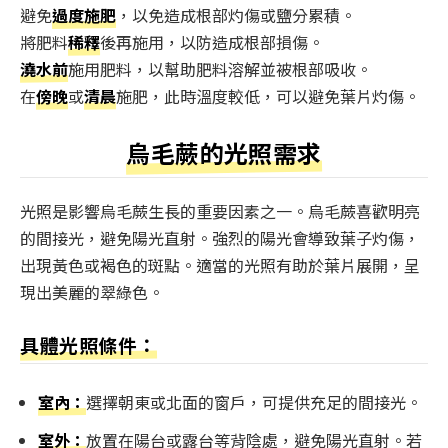
避免
過度施肥
，以免造成根部灼傷或鹽分累積。
將肥料
稀釋
後再施用，以防造成根部損傷。
澆水前
施用肥料，以幫助肥料溶解並被根部吸收。
在
傍晚
或
清晨
施肥，此時溫度較低，可以避免葉片灼傷。
烏毛蕨的光照需求
光照是影響烏毛蕨生長的重要因素之一。烏毛蕨喜歡明亮
的間接光，避免陽光直射。強烈的陽光會導致葉子灼傷，
出現黃色或褐色的斑點。適當的光照有助於葉片展開，呈
現出美麗的翠綠色。
具體光照條件：
室內：
選擇朝東或北面的窗戶，可提供充足的間接光。
室外：
放置在陽台或露台等背陰處，避免陽光直射。若