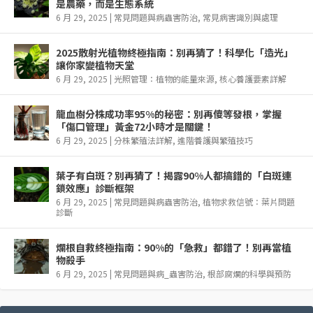
是農藥，而是生態系統
6 月 29, 2025
|
常見問題與病蟲害防治
,
常見病害識別與處理
2025散射光植物終極指南：別再猜了！科學化「造光」
讓你家變植物天堂
6 月 29, 2025
|
光照管理：植物的能量來源
,
核心養護要素詳解
龍血樹分株成功率95%的秘密：別再傻等發根，掌握
「傷口管理」黃金72小時才是關鍵！
6 月 29, 2025
|
分株繁殖法詳解
,
進階養護與繁殖技巧
葉子有白斑？別再猜了！揭露90%人都搞錯的「白斑連
鎖效應」診斷框架
6 月 29, 2025
|
常見問題與病蟲害防治
,
植物求救信號：葉片問題
診斷
爛根自救終極指南：90%的「急救」都錯了！別再當植
物殺手
6 月 29, 2025
|
常見問題與病_蟲害防治
,
根部腐爛的科學與預防