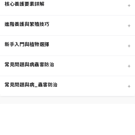
核心養護要素詳解
+
進階養護與繁殖技巧
+
新手入門與植物選擇
+
熱門觀葉植物圖鑑
常見問題與病蟲害防治
+
寵物安全與有毒植物清單
介質科學：土壤調配與根系健康
常見問題與病_蟲害防治
+
功能性植物推薦 (淨化空氣)
施肥策略：植物的營養補充
扦插繁殖法詳解
相似植物辨識 (黃金葛 VS. 心葉蔓綠絨)
水分奧秘：澆水技巧與濕度平衡
換盆指南：為成長提供新空間
居家環境評估與植物挑選
光照管理：植物的能量來源
分株繁殖法詳解
新手常見錯誤與解決方案
常見蟲害識別與天然防治