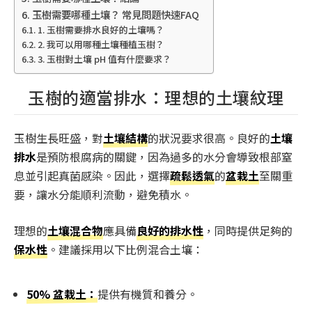
玉樹需要哪種土壤？ 常見問題快速FAQ
1. 玉樹需要排水良好的土壤嗎？
2. 我可以用哪種土壤種植玉樹？
3. 玉樹對土壤 pH 值有什麼要求？
玉樹的適當排水：理想的土壤紋理
玉樹生長旺盛，對
土壤結構
的狀況要求很高。良好的
土壤
排水
是預防根腐病的關鍵，因為過多的水分會導致根部窒
息並引起真菌感染。因此，選擇
疏鬆透氣
的
盆栽土
至關重
要，讓水分能順利流動，避免積水。
理想的
土壤混合物
應具備
良好的排水性
，同時提供足夠的
保水性
。建議採用以下比例混合土壤：
50% 盆栽土：
提供有機質和養分。