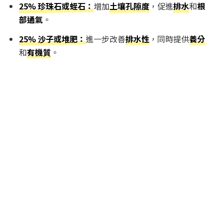
25% 珍珠石或蛭石：
增加
土壤孔隙度
，促進
排水
和
根
部通氣
。
25% 沙子或堆肥：
進一步改善
排水性
，同時提供
養分
和
有機質
。