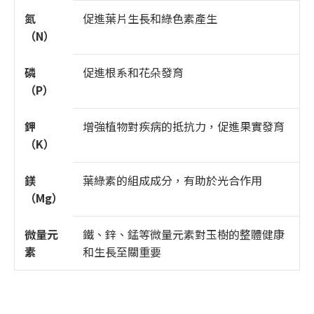
氮
促進葉片生長和綠色素產生
（N）
磷
促進根系和花朵發育
（P）
鉀
增強植物對疾病的抵抗力，促進果實發育
（K）
鎂
葉綠素的組成成分，有助於光合作用
（Mg）
微量元
鐵、鋅、錳等微量元素對玉樹的整體健康
素
和生長至關重要