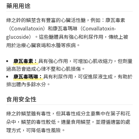
藥用用途
綠之鈴的鱗莖含有豐富的心臟活性醣，例如：康瓦毒素
（Convallatoxin）和康瓦毒瑪琳（Convallatoxin-
glucoside）。這些醣體具有強心和利尿作用，傳統上被
用於治療心臟衰竭和水腫等疾病。
康瓦毒素：
具有強心作用，可增加心肌收縮力，但劑量
過高恐會造成心律不整和心肌損傷。
康瓦毒瑪琳：
具有利尿作用，可促進尿液生成，有助於
排出體內多餘水分。
食用安全性
綠之鈴鱗莖雖有毒性，但其毒性成分主要集中在葉子和花
朵中，鱗莖的毒性較低。適量食用鱗莖，並遵循適當的處
理方式，可降低毒性風險。