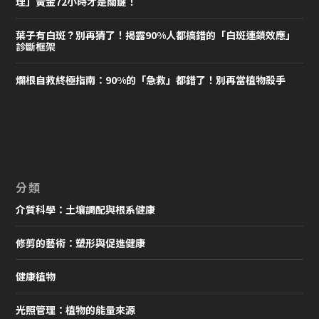
理」黃金72小時才是關鍵！
葉子有白斑？別再猜了！揭露90%人都搞錯的「白斑連鎖效應」
診斷框架
爛根自救終極指南：90%的「急救」都錯了！別再當植物殺手
分類
介質科學：土壤調配與根系健康
修剪的藝術：塑形與促進健康
健康植物
光照管理：植物的能量來源