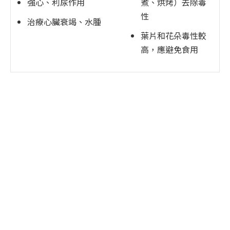
強心、利尿作用
煮、烘烤）去除毒
性
治療心臟衰竭、水腫
葉片和花朵毒性較
高，應避免食用