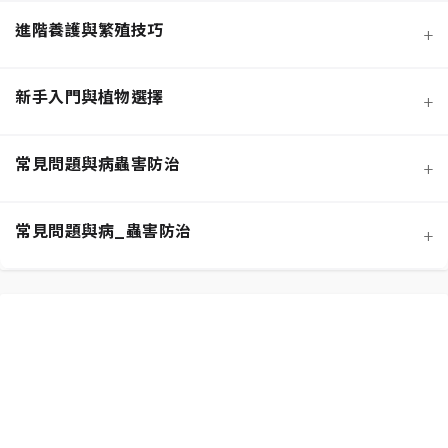
進階養護與繁殖技巧
+
新手入門與植物選擇
+
熱門觀葉植物圖鑑
常見問題與病蟲害防治
+
寵物安全與有毒植物清單
介質科學：土壤調配與根系健康
常見問題與病_蟲害防治
+
功能性植物推薦 (淨化空氣)
施肥策略：植物的營養補充
扦插繁殖法詳解
相似植物辨識 (黃金葛 VS. 心葉蔓綠絨)
水分奧秘：澆水技巧與濕度平衡
換盆指南：為成長提供新空間
居家環境評估與植物挑選
光照管理：植物的能量來源
分株繁殖法詳解
新手常見錯誤與解決方案
常見蟲害識別與天然防治
修剪的藝術：塑形與促進健康
必備園藝工具入門
植物求救信號：葉片問題診斷