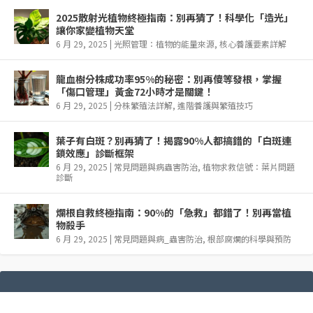
2025散射光植物終極指南：別再猜了！科學化「造光」
讓你家變植物天堂
6 月 29, 2025
|
光照管理：植物的能量來源
,
核心養護要素詳解
龍血樹分株成功率95%的秘密：別再傻等發根，掌握
「傷口管理」黃金72小時才是關鍵！
6 月 29, 2025
|
分株繁殖法詳解
,
進階養護與繁殖技巧
葉子有白斑？別再猜了！揭露90%人都搞錯的「白斑連
鎖效應」診斷框架
6 月 29, 2025
|
常見問題與病蟲害防治
,
植物求救信號：葉片問題
診斷
爛根自救終極指南：90%的「急救」都錯了！別再當植
物殺手
6 月 29, 2025
|
常見問題與病_蟲害防治
,
根部腐爛的科學與預防