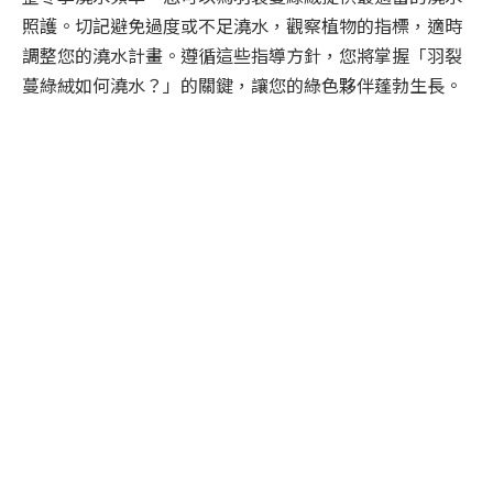
照護。切記避免過度或不足澆水，觀察植物的指標，適時
調整您的澆水計畫。遵循這些指導方針，您將掌握「羽裂
蔓綠絨如何澆水？」的關鍵，讓您的綠色夥伴蓬勃生長。