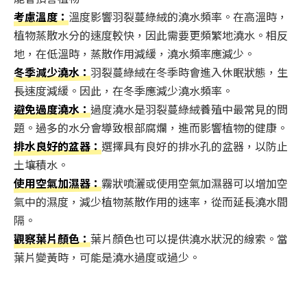
考慮溫度：
溫度影響羽裂蔓綠絨的澆水頻率。在高溫時，
植物蒸散水分的速度較快，因此需要更頻繁地澆水。相反
地，在低溫時，蒸散作用減緩，澆水頻率應減少。
冬季減少澆水：
羽裂蔓綠絨在冬季時會進入休眠狀態，生
長速度減緩。因此，在冬季應減少澆水頻率。
避免過度澆水：
過度澆水是羽裂蔓綠絨養殖中最常見的問
題。過多的水分會導致根部腐爛，進而影響植物的健康。
排水良好的盆器：
選擇具有良好的排水孔的盆器，以防止
土壤積水。
使用空氣加濕器：
霧狀噴灑或使用空氣加濕器可以增加空
氣中的濕度，減少植物蒸散作用的速率，從而延長澆水間
隔。
觀察葉片顏色：
葉片顏色也可以提供澆水狀況的線索。當
葉片變黃時，可能是澆水過度或過少。