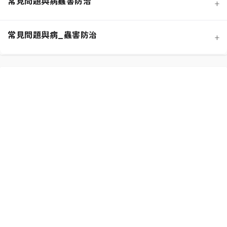
常見問題與病蟲害防治
+
寵物安全與有毒植物清單
介質科學：土壤調配與根系健康
常見問題與病_蟲害防治
+
功能性植物推薦 (淨化空氣)
施肥策略：植物的營養補充
扦插繁殖法詳解
相似植物辨識 (黃金葛 VS. 心葉蔓綠絨)
水分奧秘：澆水技巧與濕度平衡
換盆指南：為成長提供新空間
居家環境評估與植物挑選
光照管理：植物的能量來源
分株繁殖法詳解
新手常見錯誤與解決方案
常見蟲害識別與天然防治
修剪的藝術：塑形與促進健康
必備園藝工具入門
植物求救信號：葉片問題診斷
根部腐爛的科學與預防
常見病害識別與處理