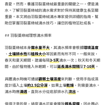
喜愛。然而，養護羽裂蔓綠絨最重要的關鍵之一，便是澆
水。了解羽裂蔓綠絨的澆水需求對於保持其健康生長至關
重要。本文將由羽裂蔓綠絨澆水專家提供詳細的指南，幫
助您掌握羽裂蔓綠絨澆水技巧，讓您的植物茁壯成長。
## 羽裂蔓綠絨理想澆水頻率
羽裂蔓綠絨本身
需水量不大
，其澆水頻率會根據
環境溫度
、
土壤排水性
和
植株大小
等因素而有所不同。一般來說，
春天和夏天期間，建議每隔
3-5天
澆水一次；秋天和冬天期
間，由於植物進入休眠期，可以
延長澆水間隔
至
7-10天
。
具體澆水時機可通過
觀察土壤濕度
來判斷。使用手指或濕
度計插入土壤
約2.5公分深
，如果土壤
乾燥
，則需要澆水。
澆水時應
澆透
，直到水分從底部排水孔
流出
。
值得注意的是，過度澆水可能會導致
根系腐爛
，因此務必