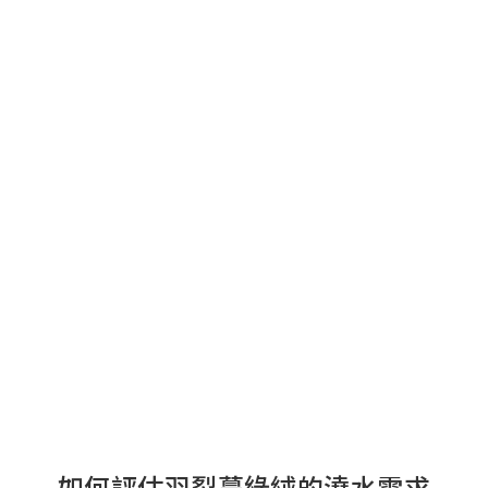
如何評估羽裂蔓綠絨的澆水需求