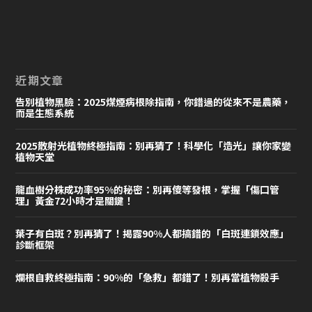
近期文章
告別植物黑臉：2025煤煙病根除指南，你錯過的從來不是農藥，
而是生態系統
2025散射光植物終極指南：別再猜了！科學化「造光」讓你家變
植物天堂
龍血樹分株成功率95%的秘密：別再傻等發根，掌握「傷口管
理」黃金72小時才是關鍵！
葉子有白斑？別再猜了！揭露90%人都搞錯的「白斑連鎖效應」
診斷框架
爛根自救終極指南：90%的「急救」都錯了！別再當植物殺手