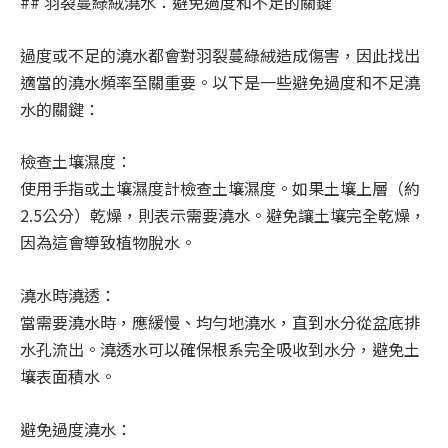
## 羽裂蔓綠絨澆水：避免過度和不足的關鍵
過度或不足的澆水都會對羽裂蔓綠絨造成傷害，因此找出
適當的澆水頻率至關重要。以下是一些避免過度和不足澆
水的關鍵：
檢查土壤濕度：
使用手指或土壤濕度計檢查土壤濕度。如果土壤上層（約
2.5公分）乾燥，則表示需要澆水。避免讓土壤完全乾燥，
因為這會導致植物脫水。
澆水時澆透：
當需要澆水時，應緩慢、均勻地澆水，直到水分從盆底排
水孔流出。澆透水可以確保根系完全吸收到水分，避免土
壤表面積水。
避免過度澆水：