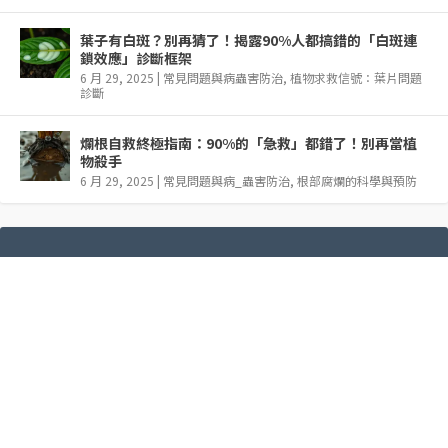
葉子有白斑？別再猜了！揭露90%人都搞錯的「白斑連
鎖效應」診斷框架
6 月 29, 2025
|
常見問題與病蟲害防治
,
植物求救信號：葉片問題
診斷
爛根自救終極指南：90%的「急救」都錯了！別再當植
物殺手
6 月 29, 2025
|
常見問題與病_蟲害防治
,
根部腐爛的科學與預防