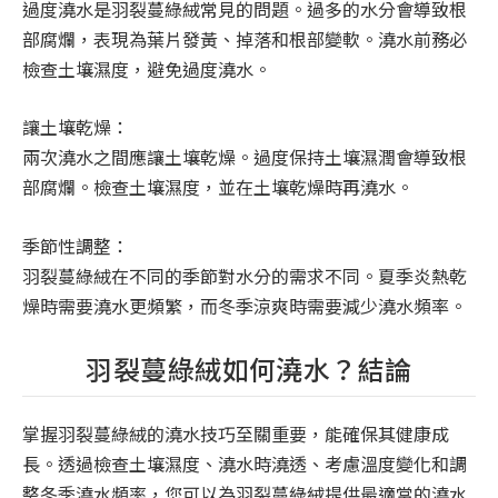
過度澆水是羽裂蔓綠絨常見的問題。過多的水分會導致根
部腐爛，表現為葉片發黃、掉落和根部變軟。澆水前務必
檢查土壤濕度，避免過度澆水。
讓土壤乾燥：
兩次澆水之間應讓土壤乾燥。過度保持土壤濕潤會導致根
部腐爛。檢查土壤濕度，並在土壤乾燥時再澆水。
季節性調整：
羽裂蔓綠絨在不同的季節對水分的需求不同。夏季炎熱乾
燥時需要澆水更頻繁，而冬季涼爽時需要減少澆水頻率。
羽裂蔓綠絨如何澆水？結論
掌握羽裂蔓綠絨的澆水技巧至關重要，能確保其健康成
長。透過檢查土壤濕度、澆水時澆透、考慮溫度變化和調
整冬季澆水頻率，您可以為羽裂蔓綠絨提供最適當的澆水