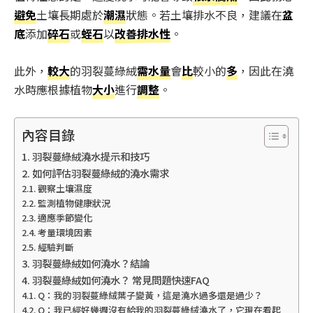
避免
土壤長期處於
潮濕
狀態。若土壤排水不良，建議在
盆
底
添加
碎石
或
蛭石
以
改善排水性
。
此外，
較大
的羽裂蔓綠絨
需水量
會
比
較小的
多
，因此在澆
水時應根據植物
大小
進行
調整
。
內容目錄
羽裂蔓綠絨澆水提示和技巧
如何評估羽裂蔓綠絨的澆水需求
觀察土壤濕度
監測植物健康狀況
適應季節變化
考量環境因素
經驗判斷
羽裂蔓綠絨如何澆水？結論
羽裂蔓綠絨如何澆水？ 常見問題快速FAQ
Q：我的羽裂蔓綠絨葉子變黃，這是澆水過多還是過少？
Q：我已經好幾週沒有給我的羽裂蔓綠絨澆水了，它現在看起