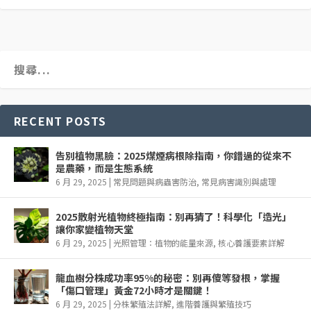
RECENT POSTS
告別植物黑臉：2025煤煙病根除指南，你錯過的從來不
是農藥，而是生態系統
6 月 29, 2025
|
常見問題與病蟲害防治
,
常見病害識別與處理
2025散射光植物終極指南：別再猜了！科學化「造光」
讓你家變植物天堂
6 月 29, 2025
|
光照管理：植物的能量來源
,
核心養護要素詳解
龍血樹分株成功率95%的秘密：別再傻等發根，掌握
「傷口管理」黃金72小時才是關鍵！
6 月 29, 2025
|
分株繁殖法詳解
,
進階養護與繁殖技巧