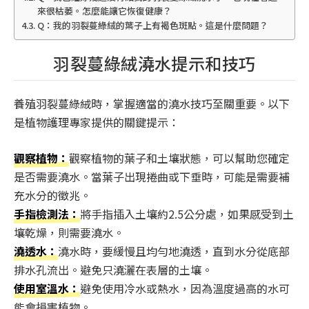
來很枯萎。怎麼能讓它恢復健康？
Q：我的羽裂蔓綠絨的葉子上有褐色斑點。這是什麼問題？
羽裂蔓綠絨澆水提示和技巧
養殖羽裂蔓綠絨時，掌握適當的澆水技巧至關重要。以下
是植物護理專家提供的關鍵提示：
觀察植物：
觀察植物的葉子和土壤狀態，可以幫助您確定
是否需要澆水。當葉子出現捲曲或下垂時，可能是需要補
充水分的徵兆。
手指檢測法：
將手指插入土壤約2.5公分處，如果感受到土
壤乾燥，則需要澆水。
澆透水：
澆水時，要緩慢且均勻地澆透，直到水分從底部
排水孔流出。避免只澆灑在表層的土壤。
使用室溫水：
避免使用冷水或熱水，因為溫度過高的水可
能會損害植物。