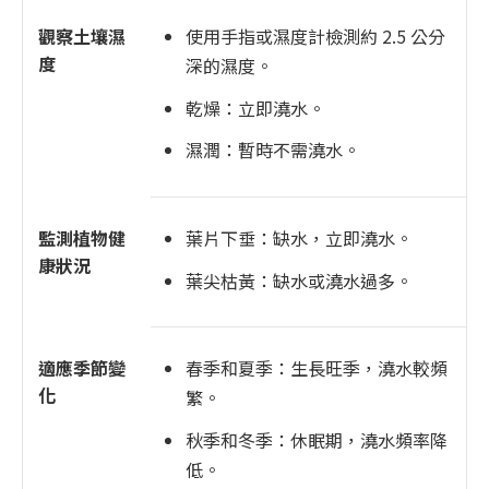
觀察土壤濕
使用手指或濕度計檢測約 2.5 公分
度
深的濕度。
乾燥：立即澆水。
濕潤：暫時不需澆水。
監測植物健
葉片下垂：缺水，立即澆水。
康狀況
葉尖枯黃：缺水或澆水過多。
適應季節變
春季和夏季：生長旺季，澆水較頻
化
繁。
秋季和冬季：休眠期，澆水頻率降
低。