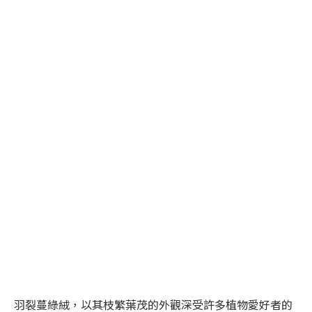
羽裂蔓綠絨，以其枝繁葉茂的外觀深受許多植物愛好者的