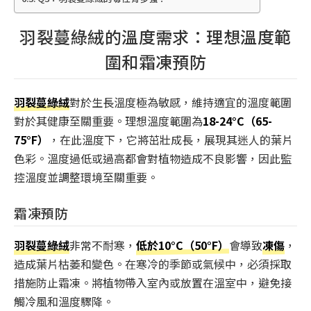
羽裂蔓綠絨的溫度需求：理想溫度範
圍和霜凍預防
羽裂蔓綠絨
對於生長溫度極為敏感，維持適宜的溫度範圍
對於其健康至關重要。理想溫度範圍為
18-24°C（65-
75°F）
，在此溫度下，它將茁壯成長，展現其迷人的葉片
色彩。溫度過低或過高都會對植物造成不良影響，因此監
控溫度並調整環境至關重要。
霜凍預防
羽裂蔓綠絨
非常不耐寒，
低於10°C（50°F）
會導致
凍傷
，
造成葉片枯萎和變色。在寒冷的季節或氣候中，必須採取
措施防止霜凍。將植物帶入室內或放置在溫室中，避免接
觸冷風和溫度驟降。