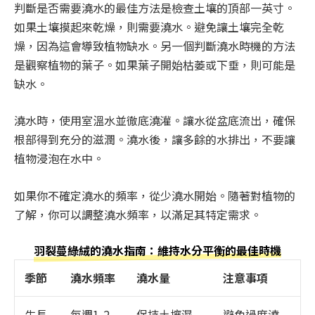
判斷是否需要澆水的最佳方法是檢查土壤的頂部一英寸。
如果土壤摸起來乾燥，則需要澆水。避免讓土壤完全乾
燥，因為這會導致植物缺水。另一個判斷澆水時機的方法
是觀察植物的葉子。如果葉子開始枯萎或下垂，則可能是
缺水。
澆水時，使用室溫水並徹底澆灌。讓水從盆底流出，確保
根部得到充分的滋潤。澆水後，讓多餘的水排出，不要讓
植物浸泡在水中。
如果你不確定澆水的頻率，從少澆水開始。隨著對植物的
了解，你可以調整澆水頻率，以滿足其特定需求。
羽裂蔓綠絨的澆水指南：維持水分平衡的最佳時機
季節
澆水頻率
澆水量
注意事項
生長
每週1-2
保持土壤濕
避免過度澆