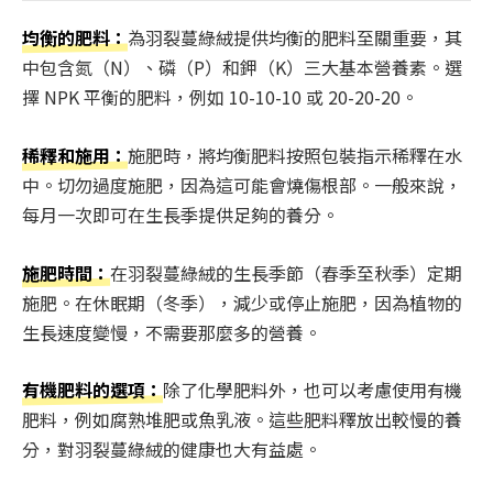
均衡的肥料：
為羽裂蔓綠絨提供均衡的肥料至關重要，其
中包含氮（N）、磷（P）和鉀（K）三大基本營養素。選
擇 NPK 平衡的肥料，例如 10-10-10 或 20-20-20。
稀釋和施用：
施肥時，將均衡肥料按照包裝指示稀釋在水
中。切勿過度施肥，因為這可能會燒傷根部。一般來說，
每月一次即可在生長季提供足夠的養分。
施肥時間：
在羽裂蔓綠絨的生長季節（春季至秋季）定期
施肥。在休眠期（冬季），減少或停止施肥，因為植物的
生長速度變慢，不需要那麼多的營養。
有機肥料的選項：
除了化學肥料外，也可以考慮使用有機
肥料，例如腐熟堆肥或魚乳液。這些肥料釋放出較慢的養
分，對羽裂蔓綠絨的健康也大有益處。