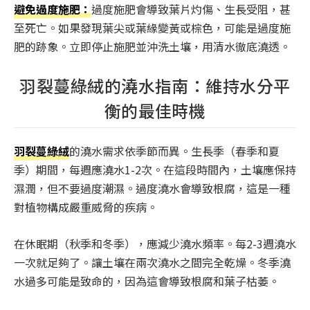
避免過度施肥：
過度施肥會導致葉片灼傷、生長受阻，甚
至死亡。如果發現葉尖或葉緣變黃或棕色，可能是過度施
肥的跡象。立即停止施肥並沖洗土壤，用清水徹底澆透。
羽裂蔓綠絨的澆水指南：維持水分平
衡的最佳時機
羽裂蔓綠絨
的澆水需求依季節而異。生長季（春季和夏
季）期間，每週應澆水1-2次。在這段時間內，土壤應保持
濕潤，但不要過度潮濕。過度澆水會導致根腐，這是一種
對植物構成嚴重威脅的疾病。
在休眠期（秋季和冬季），應減少澆水頻率。每2-3週澆水
一次就足夠了。讓土壤在兩次澆水之間完全乾燥。冬季澆
水過多可能是致命的，因為這會導致根腐和葉子枯萎。