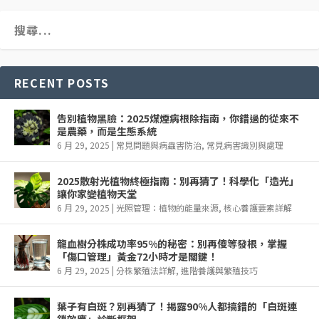
RECENT POSTS
告別植物黑臉：2025煤煙病根除指南，你錯過的從來不
是農藥，而是生態系統
6 月 29, 2025
|
常見問題與病蟲害防治
,
常見病害識別與處理
2025散射光植物終極指南：別再猜了！科學化「造光」
讓你家變植物天堂
6 月 29, 2025
|
光照管理：植物的能量來源
,
核心養護要素詳解
龍血樹分株成功率95%的秘密：別再傻等發根，掌握
「傷口管理」黃金72小時才是關鍵！
6 月 29, 2025
|
分株繁殖法詳解
,
進階養護與繁殖技巧
葉子有白斑？別再猜了！揭露90%人都搞錯的「白斑連
鎖效應」診斷框架