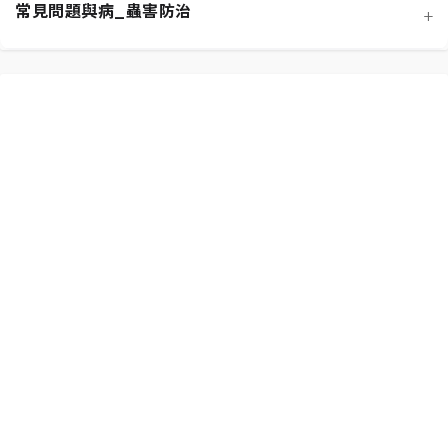
常見問題與病_蟲害防治
+
功能性植物推薦 (淨化空氣)
施肥策略：植物的營養補充
扦插繁殖法詳解
相似植物辨識 (黃金葛 VS. 心葉蔓綠絨)
水分奧秘：澆水技巧與濕度平衡
換盆指南：為成長提供新空間
居家環境評估與植物挑選
光照管理：植物的能量來源
分株繁殖法詳解
新手常見錯誤與解決方案
常見蟲害識別與天然防治
修剪的藝術：塑形與促進健康
必備園藝工具入門
植物求救信號：葉片問題診斷
根部腐爛的科學與預防
常見病害識別與處理