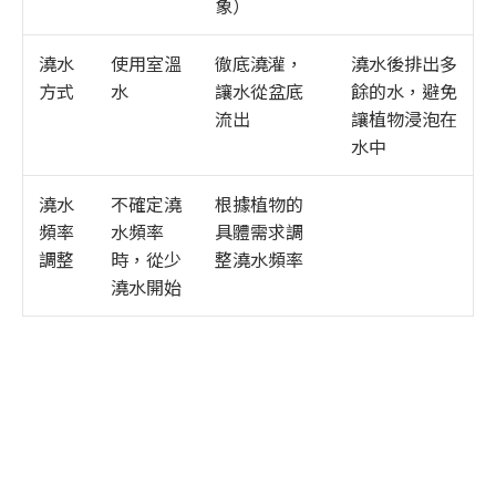
象）
澆水
使用室溫
徹底澆灌，
澆水後排出多
方式
水
讓水從盆底
餘的水，避免
流出
讓植物浸泡在
水中
澆水
不確定澆
根據植物的
頻率
水頻率
具體需求調
調整
時，從少
整澆水頻率
澆水開始