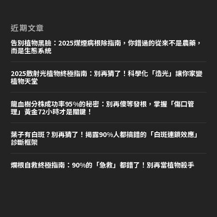
近期文章
告別植物黑臉：2025煤煙病根除指南，你錯過的從來不是農藥，
而是生態系統
2025散射光植物終極指南：別再猜了！科學化「造光」讓你家變
植物天堂
龍血樹分株成功率95%的秘密：別再傻等發根，掌握「傷口管
理」黃金72小時才是關鍵！
葉子有白斑？別再猜了！揭露90%人都搞錯的「白斑連鎖效應」
診斷框架
爛根自救終極指南：90%的「急救」都錯了！別再當植物殺手