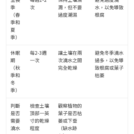
季
次
潤，但不要
水，以免導致
（春
過度潮濕
根腐
季和
夏
季）
休眠
每2-3週
讓土壤在兩
避免冬季澆水
期
一次
次澆水之間
過多，以免導
（秋
完全乾燥
致根腐或葉子
季和
枯萎
冬
季）
判斷
檢查土壤
觀察植物的
是否
頂部一英
葉子是否枯
需要
寸的乾燥
萎或下垂
澆水
程度
（缺水跡