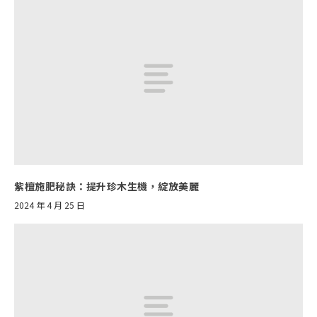
紫檀施肥秘訣：提升珍木生機，綻放美麗
2024 年 4 月 25 日