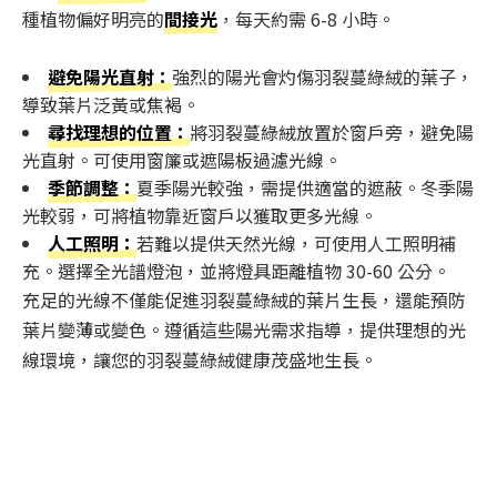
種植物偏好明亮的
間接光
，每天約需 6-8 小時。
避免陽光直射：
強烈的陽光會灼傷羽裂蔓綠絨的葉子，
導致葉片泛黃或焦褐。
尋找理想的位置：
將羽裂蔓綠絨放置於窗戶旁，避免陽
光直射。可使用窗簾或遮陽板過濾光線。
季節調整：
夏季陽光較強，需提供適當的遮蔽。冬季陽
光較弱，可將植物靠近窗戶以獲取更多光線。
人工照明：
若難以提供天然光線，可使用人工照明補
充。選擇全光譜燈泡，並將燈具距離植物 30-60 公分。
充足的光線不僅能促進羽裂蔓綠絨的葉片生長，還能預防
葉片變薄或變色。遵循這些陽光需求指導，提供理想的光
線環境，讓您的羽裂蔓綠絨健康茂盛地生長。