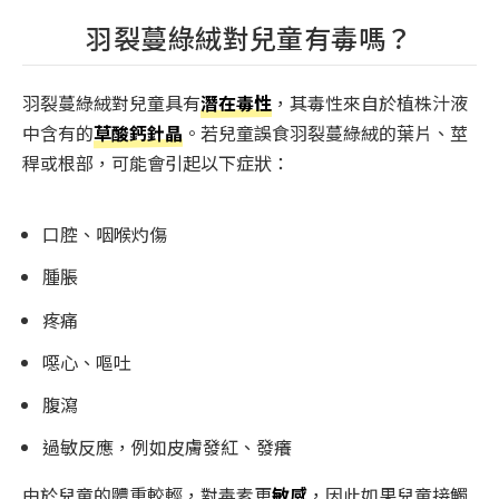
羽裂蔓綠絨對兒童有毒嗎？
羽裂蔓綠絨對兒童具有
潛在毒性
，其毒性來自於植株汁液
中含有的
草酸鈣針晶
。若兒童誤食羽裂蔓綠絨的葉片、莖
稈或根部，可能會引起以下症狀：
口腔、咽喉灼傷
腫脹
疼痛
噁心、嘔吐
腹瀉
過敏反應，例如皮膚發紅、發癢
由於兒童的體重較輕，對毒素更
敏感
，因此如果兒童接觸