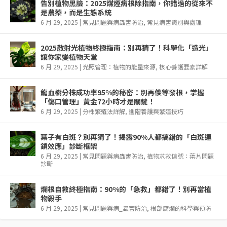
告別植物黑臉：2025煤煙病根除指南，你錯過的從來不
是農藥，而是生態系統
6 月 29, 2025
|
常見問題與病蟲害防治
,
常見病害識別與處理
2025散射光植物終極指南：別再猜了！科學化「造光」
讓你家變植物天堂
6 月 29, 2025
|
光照管理：植物的能量來源
,
核心養護要素詳解
龍血樹分株成功率95%的秘密：別再傻等發根，掌握
「傷口管理」黃金72小時才是關鍵！
6 月 29, 2025
|
分株繁殖法詳解
,
進階養護與繁殖技巧
葉子有白斑？別再猜了！揭露90%人都搞錯的「白斑連
鎖效應」診斷框架
6 月 29, 2025
|
常見問題與病蟲害防治
,
植物求救信號：葉片問題
診斷
爛根自救終極指南：90%的「急救」都錯了！別再當植
物殺手
6 月 29, 2025
|
常見問題與病_蟲害防治
,
根部腐爛的科學與預防