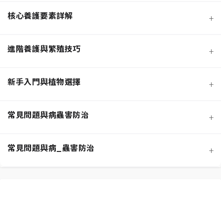
核心養護要素詳解
+
進階養護與繁殖技巧
+
新手入門與植物選擇
+
熱門觀葉植物圖鑑
常見問題與病蟲害防治
+
寵物安全與有毒植物清單
介質科學：土壤調配與根系健康
常見問題與病_蟲害防治
+
功能性植物推薦 (淨化空氣)
施肥策略：植物的營養補充
扦插繁殖法詳解
相似植物辨識 (黃金葛 VS. 心葉蔓綠絨)
水分奧秘：澆水技巧與濕度平衡
換盆指南：為成長提供新空間
居家環境評估與植物挑選
光照管理：植物的能量來源
分株繁殖法詳解