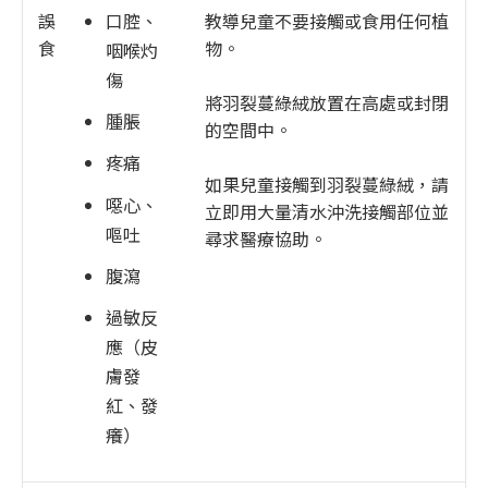
誤
教導兒童不要接觸或食用任何植
口腔、
食
物。
咽喉灼
傷
將羽裂蔓綠絨放置在高處或封閉
腫脹
的空間中。
疼痛
如果兒童接觸到羽裂蔓綠絨，請
噁心、
立即用大量清水沖洗接觸部位並
嘔吐
尋求醫療協助。
腹瀉
過敏反
應（皮
膚發
紅、發
癢）