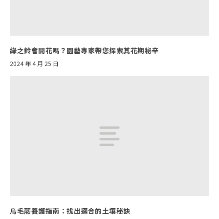
綠之鈴會開花嗎？園藝專家帶您探索其花期秘辛
2024 年 4 月 25 日
烏毛蕨養護指南：找出適合的土壤秘訣