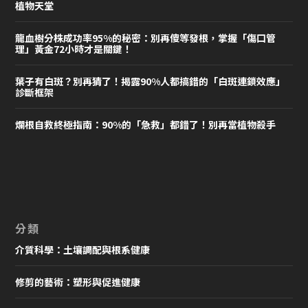
植物天堂
龍血樹分株成功率95%的秘密：別再傻等發根，掌握「傷口管
理」黃金72小時才是關鍵！
葉子有白斑？別再猜了！揭露90%人都搞錯的「白斑連鎖效應」
診斷框架
爛根自救終極指南：90%的「急救」都錯了！別再當植物殺手
分類
介質科學：土壤調配與根系健康
修剪的藝術：塑形與促進健康