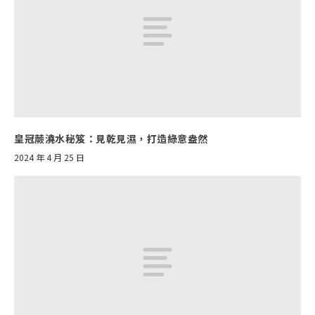
皇冠蕨澆水秘笈：見乾見濕，打造綠意盎然
2024 年 4 月 25 日