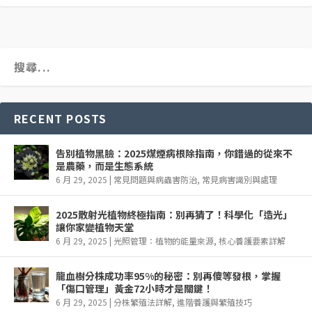
RECENT POSTS
告別植物黑臉：2025煤煙病根除指南，你錯過的從來不
是農藥，而是生態系統
6 月 29, 2025
|
常見問題與病蟲害防治
,
常見病害識別與處理
2025散射光植物終極指南：別再猜了！科學化「造光」
讓你家變植物天堂
6 月 29, 2025
|
光照管理：植物的能量來源
,
核心養護要素詳解
龍血樹分株成功率95%的秘密：別再傻等發根，掌握
「傷口管理」黃金72小時才是關鍵！
6 月 29, 2025
|
分株繁殖法詳解
,
進階養護與繁殖技巧