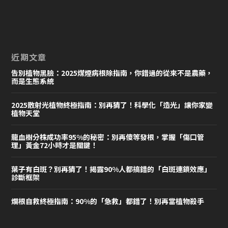
近期文章
告別植物黑臉：2025煤煙病根除指南，你錯過的從來不是農藥，
而是生態系統
2025散射光植物終極指南：別再猜了！科學化「造光」讓你家變
植物天堂
龍血樹分株成功率95%的秘密：別再傻等發根，掌握「傷口管
理」黃金72小時才是關鍵！
葉子有白斑？別再猜了！揭露90%人都搞錯的「白斑連鎖效應」
診斷框架
爛根自救終極指南：90%的「急救」都錯了！別再當植物殺手