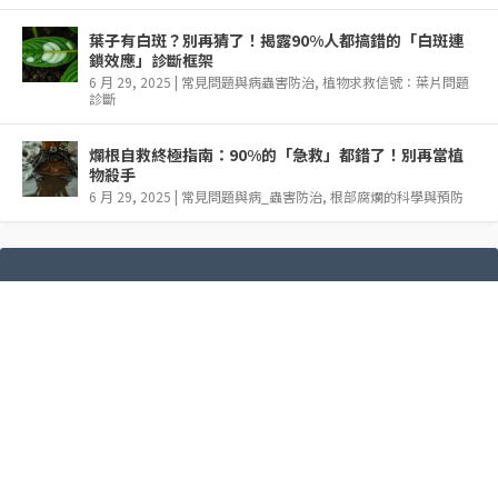
葉子有白斑？別再猜了！揭露90%人都搞錯的「白斑連
鎖效應」診斷框架
6 月 29, 2025
|
常見問題與病蟲害防治
,
植物求救信號：葉片問題
診斷
爛根自救終極指南：90%的「急救」都錯了！別再當植
物殺手
6 月 29, 2025
|
常見問題與病_蟲害防治
,
根部腐爛的科學與預防