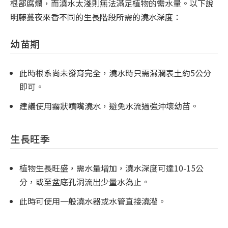
根部腐爛，而澆水太淺則無法滿足植物的需水量。以下說
明藤蔓夜來香不同的生長階段所需的澆水深度：
幼苗期
此時根系尚未發育完全，澆水時只需濕潤表土約5公分
即可。
建議使用霧狀噴嘴澆水，避免水流過強沖壞幼苗。
生長旺季
植物生長旺盛，需水量增加，澆水深度可達10-15公
分，或至盆底孔洞流出少量水為止。
此時可使用一般澆水器或水管直接澆灌。