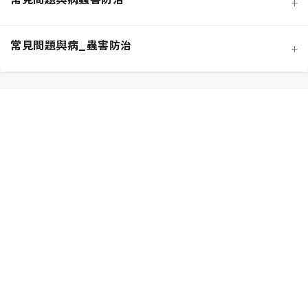
+
寵物安全與有毒植物清單
介質科學：土壤調配與根系健康
常見問題與病_蟲害防治
+
功能性植物推薦 (淨化空氣)
施肥策略：植物的營養補充
扦插繁殖法詳解
相似植物辨識 (黃金葛 VS. 心葉蔓綠絨)
水分奧秘：澆水技巧與濕度平衡
換盆指南：為成長提供新空間
居家環境評估與植物挑選
光照管理：植物的能量來源
分株繁殖法詳解
新手常見錯誤與解決方案
常見蟲害識別與天然防治
修剪的藝術：塑形與促進健康
必備園藝工具入門
植物求救信號：葉片問題診斷
根部腐爛的科學與預防
常見病害識別與處理