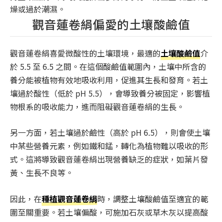
燥或過於潮濕。
觀音蓮卷絹偏愛的土壤酸鹼值
觀音蓮卷絹喜愛微酸性的土壤環境，最適的
土壤酸鹼值
介
於 5.5 至 6.5 之間。在這個酸鹼值範圍內，土壤中所含的
養分能被植物有效地吸收利用，促進其生長和發育。若土
壤過於酸性（低於 pH 5.5），會導致養分被固定，影響植
物根系的吸收能力，進而阻礙觀音蓮卷絹的生長。
另一方面，若土壤過於鹼性（高於 pH 6.5），則會使土壤
中某些營養元素，例如鐵和錳，轉化為植物難以吸收的形
式。這將導致觀音蓮卷絹出現營養缺乏的症狀，如葉片發
黃、生長不良等。
因此，在
種植觀音蓮卷絹
時，調整土壤酸鹼值至適宜的範
圍至關重要。若土壤偏酸，可施加石灰或草木灰以提高酸