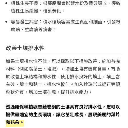
植株生長不良：根部腐爛會影響水份及養分吸收，導致
植株生長緩慢、枝葉黃化。
容易發生病害：積水環境容易滋生真菌和細菌，引發根
腐病、莖腐病等病害。
改善土壤排水性
如果土壤排水性不佳，可以採取以下措施改善：施加有機
材料（例如腐葉土、堆肥），增加土壤有機質含量，有助
於改善土壤結構和排水性。使用排水良好的壤土，壤土含
有砂、壤土和黏土，排水性較佳。加入珍珠岩或蛭石等顆
粒状介質，增加土壤孔隙，提升排水能力。
透過確保種植觀音蓮卷絹的土壤具有良好排水性，您可以
提供最適宜的生長環境，讓它茁壯成長，展現美麗的葉片
和花朵。