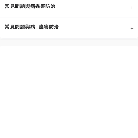
常見問題與病蟲害防治
+
寵物安全與有毒植物清單
介質科學：土壤調配與根系健康
常見問題與病_蟲害防治
+
功能性植物推薦 (淨化空氣)
施肥策略：植物的營養補充
扦插繁殖法詳解
相似植物辨識 (黃金葛 VS. 心葉蔓綠絨)
水分奧秘：澆水技巧與濕度平衡
換盆指南：為成長提供新空間
居家環境評估與植物挑選
光照管理：植物的能量來源
分株繁殖法詳解
新手常見錯誤與解決方案
常見蟲害識別與天然防治
修剪的藝術：塑形與促進健康
必備園藝工具入門
植物求救信號：葉片問題診斷
根部腐爛的科學與預防
常見病害識別與處理