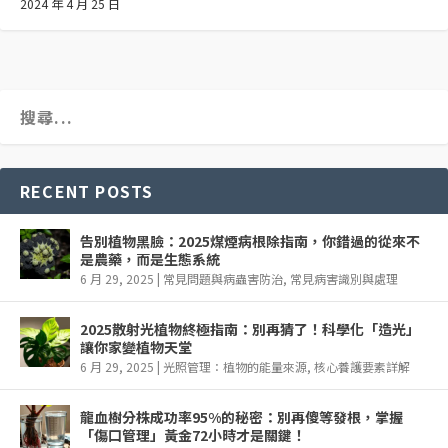
2024 年 4 月 25 日
RECENT POSTS
告別植物黑臉：2025煤煙病根除指南，你錯過的從來不
是農藥，而是生態系統
6 月 29, 2025
|
常見問題與病蟲害防治
,
常見病害識別與處理
2025散射光植物終極指南：別再猜了！科學化「造光」
讓你家變植物天堂
6 月 29, 2025
|
光照管理：植物的能量來源
,
核心養護要素詳解
龍血樹分株成功率95%的秘密：別再傻等發根，掌握
「傷口管理」黃金72小時才是關鍵！