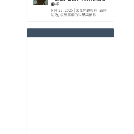
殺手
6 月 29, 2025
|
常見問題與病_蟲害
防治
,
根部腐爛的科學與預防
風