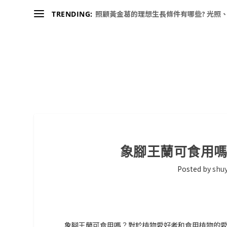
照顧黃金葛的理想生長條件有哪些? 光照、
TRENDING:
象腳王蘭可食用
Posted by
shuy
象腳王蘭可食用嗎？對於植物愛好者和食用植物的