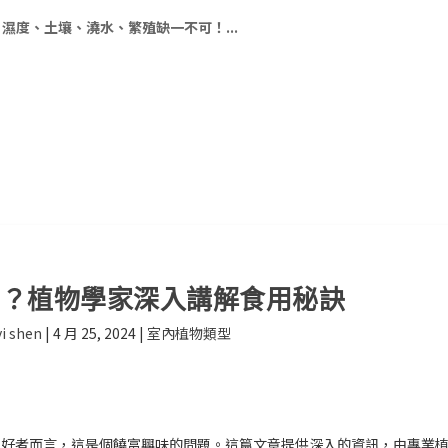
濕度、土壤、澆水、繁殖缺一不可！...
嗎？植物學家深入講解食用秘訣
i shen
|
4 月 25, 2024
|
室內植物類型
愛好者而言，這是個饒富興味的問題。這篇文章提供深入的資訊，由專業