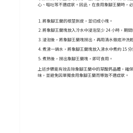
心、嘔吐等不適症狀。因此，在食用象腳王蘭時，
將象腳王蘭的根莖剝皮，並切成小塊。
將象腳王蘭塊放入冷水中浸泡至少 24 小時，期
浸泡後，將象腳王蘭塊撈出，再用清水徹底沖洗
煮沸一鍋水，將象腳王蘭塊放入沸水中煮約 15 
煮熟後，撈出象腳王蘭塊，即可食用。
上述步驟能有效去除象腳王蘭中的草酸鈣晶體，確
味，並避免因單獨食用象腳王蘭而導致不適症狀。