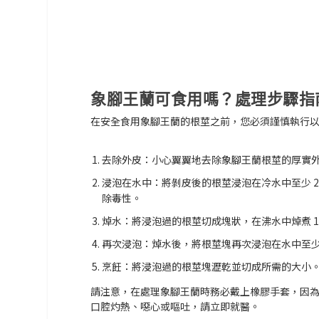
象腳王蘭可食用嗎？處理步驟指
在安全食用象腳王蘭的根莖之前，您必須謹慎執行
去除外皮：
小心翼翼地去除象腳王蘭根莖的厚實
浸泡在水中：
將剝皮後的根莖浸泡在冷水中至少 
除毒性。
焯水：
將浸泡過的根莖切成塊狀，在沸水中焯煮 1
再次浸泡：
焯水後，將根莖塊再次浸泡在水中至少
烹飪：
將浸泡過的根莖塊瀝乾並切成所需的大小
請注意，在處理象腳王蘭時務必戴上橡膠手套，因
口腔灼熱、噁心或嘔吐，請立即就醫。