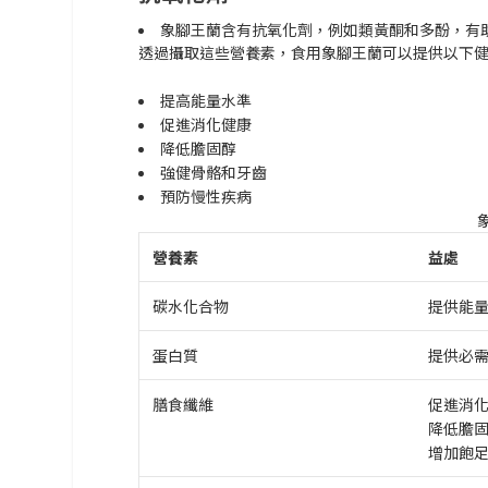
象腳王蘭含有抗氧化劑，例如類黃酮和多酚，有
透過攝取這些營養素，食用象腳王蘭可以提供以下
提高能量水準
促進消化健康
降低膽固醇
強健骨骼和牙齒
預防慢性疾病
營養素
益處
碳水化合物
提供能
蛋白質
提供必
膳食纖維
促進消
降低膽
增加飽