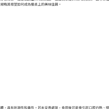
並揭曉其根莖如何成為餐桌上的美味佳餚。
晶體，具有刺激性和毒性。若未妥善處理，食用後可能會引起口腔灼熱、