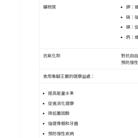
鉀：
礦物質
磷：
鎂：
鈣：
抗氧化劑
對抗自
預防慢
食用象腳王蘭的健康益處：
提高能量水準
促進消化健康
降低膽固醇
強健骨骼和牙齒
預防慢性疾病