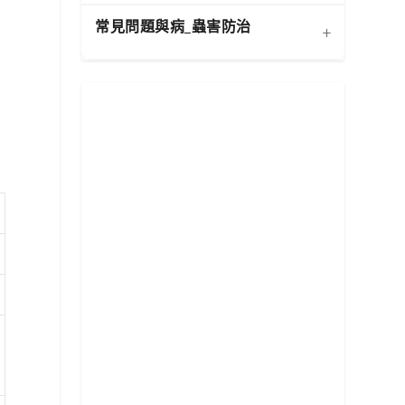
寵物安全與有毒植物清單
健康
常見問題與病_蟲害防治
+
扦插繁殖法詳解
施肥策略：植物的營養補充
功能性植物推薦 (淨化空氣)
換盆指南：為成長提供新空
水分奧秘：澆水技巧與濕度
居家環境評估與植物挑選
相似植物辨識 (黃金葛 VS.
間
平衡
心葉蔓綠絨)
常見蟲害識別與天然防治
新手常見錯誤與解決方案
分株繁殖法詳解
光照管理：植物的能量來源
植物求救信號：葉片問題診
根部腐爛的科學與預防
修剪的藝術：塑形與促進健
必備園藝工具入門
斷
康
常見病害識別與處理