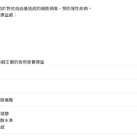
助於對抗自由基造成的細胞損傷，預防慢性疾病。
健康益處：
象腳王蘭的食用營養價值
量
需胺基酸
化健康
固醇水準
足感