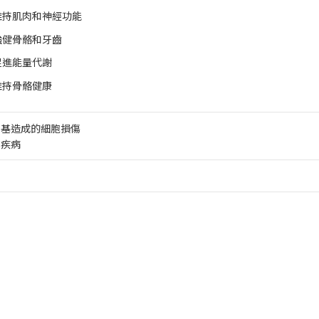
維持肌肉和神經功能
強健骨骼和牙齒
促進能量代謝
維持骨骼健康
由基造成的細胞損傷
性疾病