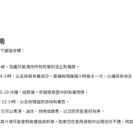
南
以下處理步驟：
外皮，並盡可能清除所有附著的泥土和雜質。
24 小時，以去除其有毒成分。建議每隔幾個小時換水一次，以確保有效去
5-20 分鐘。這將進一步破壞根莖中的有毒物質。
 12 小時，以去除殘留的苦味和毒性。
。它可以煮沸、油炸、烘烤或燉煮，以您的烹飪喜好為準。
為其汁液可能會對皮膚造成刺激。如果您在食用過程中出現任何不適，例