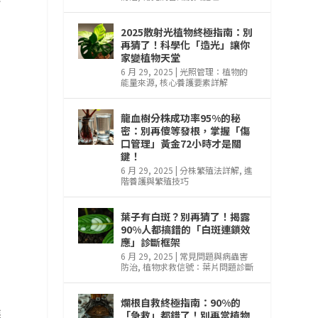
2025散射光植物終極指南：別
再猜了！科學化「造光」讓你
家變植物天堂
6 月 29, 2025
|
光照管理：植物的
能量來源
,
核心養護要素詳解
龍血樹分株成功率95%的秘
密：別再傻等發根，掌握「傷
口管理」黃金72小時才是關
鍵！
6 月 29, 2025
|
分株繁殖法詳解
,
進
階養護與繁殖技巧
葉子有白斑？別再猜了！揭露
90%人都搞錯的「白斑連鎖效
應」診斷框架
6 月 29, 2025
|
常見問題與病蟲害
防治
,
植物求救信號：葉片問題診斷
爛根自救終極指南：90%的
噁
「急救」都錯了！別再當植物