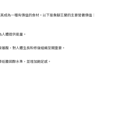
使其成為一種有價值的食材。以下是象腳王蘭的主要營養價值：
為人體提供能量。
胺基酸，對人體生長和修復組織至關重要。
降低膽固醇水準，並增加飽足感。