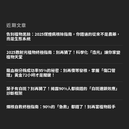
近期文章
告別植物黑臉：2025煤煙病根除指南，你錯過的從來不是農藥，
而是生態系統
2025散射光植物終極指南：別再猜了！科學化「造光」讓你家變
植物天堂
龍血樹分株成功率95%的秘密：別再傻等發根，掌握「傷口管
理」黃金72小時才是關鍵！
葉子有白斑？別再猜了！揭露90%人都搞錯的「白斑連鎖效應」
診斷框架
爛根自救終極指南：90%的「急救」都錯了！別再當植物殺手