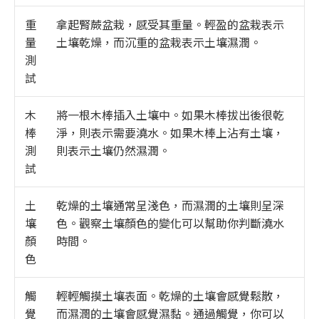
重
拿起腎蕨盆栽，感受其重量。輕盈的盆栽表示
量
土壤乾燥，而沉重的盆栽表示土壤濕潤。
測
試
木
將一根木棒插入土壤中。如果木棒拔出後很乾
棒
淨，則表示需要澆水。如果木棒上沾有土壤，
測
則表示土壤仍然濕潤。
試
土
乾燥的土壤通常呈淺色，而濕潤的土壤則呈深
壤
色。觀察土壤顏色的變化可以幫助你判斷澆水
顏
時間。
色
觸
輕輕觸摸土壤表面。乾燥的土壤會感覺鬆散，
覺
而濕潤的土壤會感覺濕黏。通過觸覺，你可以