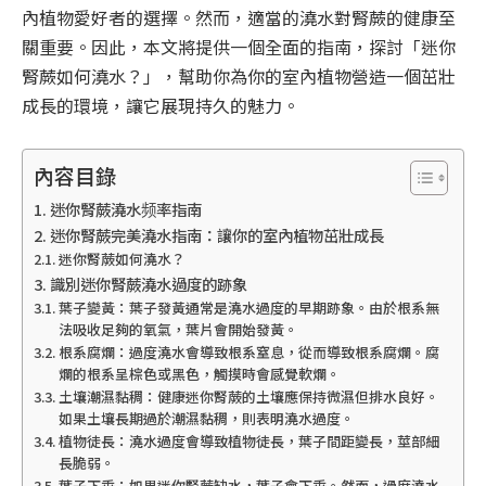
內植物愛好者的選擇。然而，適當的澆水對腎蕨的健康至
關重要。因此，本文將提供一個全面的指南，探討「迷你
腎蕨如何澆水？」，幫助你為你的室內植物營造一個茁壯
成長的環境，讓它展現持久的魅力。
內容目錄
迷你腎蕨澆水频率指南
迷你腎蕨完美澆水指南：讓你的室內植物茁壯成長
迷你腎蕨如何澆水？
識別迷你腎蕨澆水過度的跡象
葉子變黃：葉子發黃通常是澆水過度的早期跡象。由於根系無
法吸收足夠的氧氣，葉片會開始發黃。
根系腐爛：過度澆水會導致根系窒息，從而導致根系腐爛。腐
爛的根系呈棕色或黑色，觸摸時會感覺軟爛。
土壤潮濕黏稠：健康迷你腎蕨的土壤應保持微濕但排水良好。
如果土壤長期過於潮濕黏稠，則表明澆水過度。
植物徒長：澆水過度會導致植物徒長，葉子間距變長，莖部細
長脆弱。
葉子下垂：如果迷你腎蕨缺水，葉子會下垂。然而，過度澆水