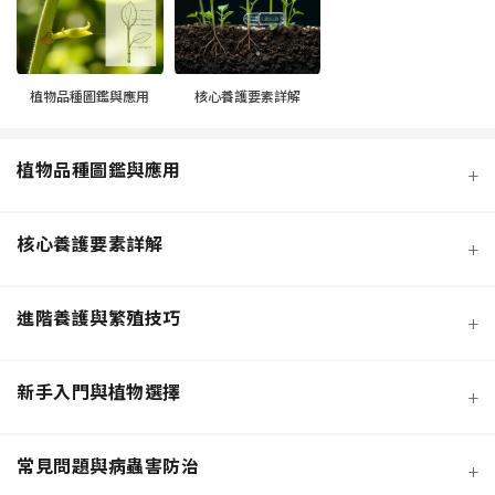
植物品種圖鑑與應用
核心養護要素詳解
植物品種圖鑑與應用
+
核心養護要素詳解
+
進階養護與繁殖技巧
+
新手入門與植物選擇
+
熱門觀葉植物圖鑑
常見問題與病蟲害防治
+
寵物安全與有毒植物清單
介質科學：土壤調配與根系健康