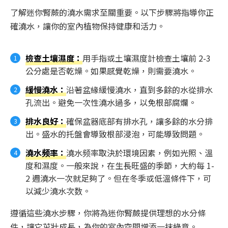
了解迷你腎蕨的澆水需求至關重要。以下步驟將指導你正
確澆水，讓你的室內植物保持健康和活力。
檢查土壤濕度：
用手指或土壤濕度計檢查土壤前 2-3
公分處是否乾燥。如果感覺乾燥，則需要澆水。
緩慢澆水：
沿著盆緣緩慢澆水，直到多餘的水從排水
孔流出。避免一次性澆水過多，以免根部腐爛。
排水良好：
確保盆器底部有排水孔，讓多餘的水分排
出。盛水的托盤會導致根部浸泡，可能導致問題。
澆水频率：
澆水频率取決於環境因素，例如光照、溫
度和濕度。一般來說，在生長旺盛的季節，大約每 1-
2 週澆水一次就足夠了。但在冬季或低溫條件下，可
以減少澆水次数。
遵循這些澆水步驟，你將為迷你腎蕨提供理想的水分條
件，讓它茁壯成長，為你的室內空間增添一抹綠意。