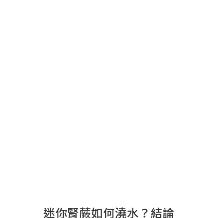
迷你腎蕨如何澆水？結論