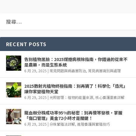
RECENT POSTS
告別植物黑臉：2025煤煙病根除指南，你錯過的從來不
是農藥，而是生態系統
6 月 29, 2025
|
常見問題與病蟲害防治
,
常見病害識別與處理
2025散射光植物終極指南：別再猜了！科學化「造光」
讓你家變植物天堂
6 月 29, 2025
|
光照管理：植物的能量來源
,
核心養護要素詳解
龍血樹分株成功率95%的秘密：別再傻等發根，掌握
「傷口管理」黃金72小時才是關鍵！
6 月 29, 2025
|
分株繁殖法詳解
,
進階養護與繁殖技巧