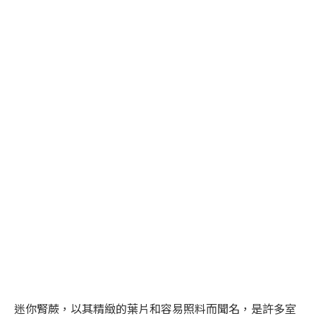
迷你腎蕨，以其精緻的葉片和容易照料而聞名，是許多室