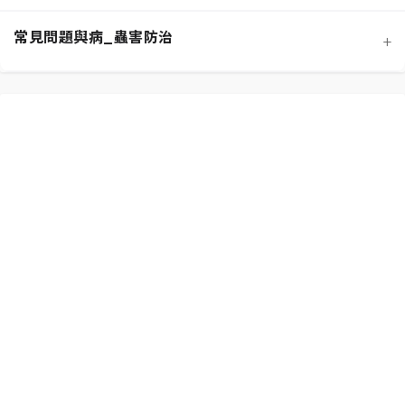
常見問題與病_蟲害防治
+
功能性植物推薦 (淨化空氣)
施肥策略：植物的營養補充
扦插繁殖法詳解
相似植物辨識 (黃金葛 VS. 心葉蔓綠絨)
水分奧秘：澆水技巧與濕度平衡
換盆指南：為成長提供新空間
居家環境評估與植物挑選
光照管理：植物的能量來源
分株繁殖法詳解
新手常見錯誤與解決方案
常見蟲害識別與天然防治
修剪的藝術：塑形與促進健康
必備園藝工具入門
植物求救信號：葉片問題診斷
根部腐爛的科學與預防
常見病害識別與處理