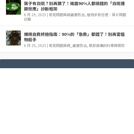
葉子有白斑？別再猜了！揭露90%人都搞錯的「白斑連
鎖效應」診斷框架
6 月 29, 2025
|
常見問題與病蟲害防治
,
植物求救信號：葉片問題
診斷
爛根自救終極指南：90%的「急救」都錯了！別再當植
物殺手
6 月 29, 2025
|
常見問題與病_蟲害防治
,
根部腐爛的科學與預防