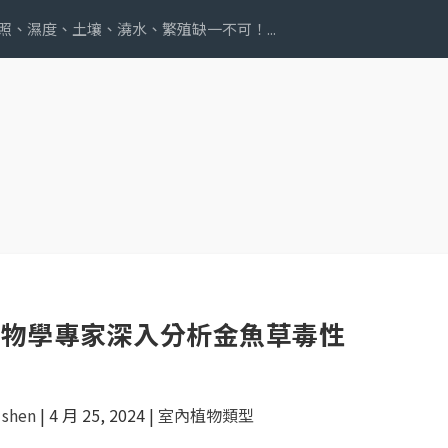
照、濕度、土壤、澆水、繁殖缺一不可！...
植物學專家深入分析金魚草毒性
 shen
|
4 月 25, 2024
|
室內植物類型