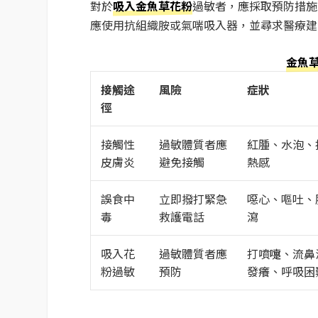
對於
吸入金魚草花粉
過敏者，應採取預防措施
應使用抗組織胺或氣喘吸入器，並尋求醫療建
金魚
接觸途
風險
症狀
徑
接觸性
過敏體質者應
紅腫、水泡、
皮膚炎
避免接觸
熱感
誤食中
立即撥打緊急
噁心、嘔吐、
毒
救護電話
瀉
吸入花
過敏體質者應
打噴嚏、流鼻
粉過敏
預防
發癢、呼吸困