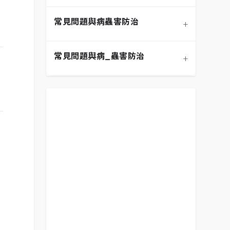
常見問題與病蟲害防治
+
介質科學：土壤調配與根系
寵物安全與有毒植物清單
健康
常見問題與病_蟲害防治
+
功能性植物推薦 (淨化空氣)
扦插繁殖法詳解
施肥策略：植物的營養補充
相似植物辨識 (黃金葛 VS. 心
換盆指南：為成長提供新空
居家環境評估與植物挑選
水分奧秘：澆水技巧與濕度
葉蔓綠絨)
間
平衡
新手常見錯誤與解決方案
常見蟲害識別與天然防治
分株繁殖法詳解
光照管理：植物的能量來源
植物求救信號：葉片問題診
必備園藝工具入門
修剪的藝術：塑形與促進健
根部腐爛的科學與預防
斷
康
常見病害識別與處理