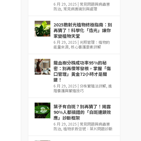
6 月 29, 2025
|
常見問題與病蟲害
防治
,
常見病害識別與處理
2025散射光植物終極指南：別
再猜了！科學化「造光」讓你
家變植物天堂
6 月 29, 2025
|
光照管理：植物的
能量來源
,
核心養護要素詳解
龍血樹分株成功率95%的秘
密：別再傻等發根，掌握「傷
口管理」黃金72小時才是關
鍵！
6 月 29, 2025
|
分株繁殖法詳解
,
進
階養護與繁殖技巧
葉子有白斑？別再猜了！揭露
90%人都搞錯的「白斑連鎖效
應」診斷框架
6 月 29, 2025
|
常見問題與病蟲害
防治
,
植物求救信號：葉片問題診斷