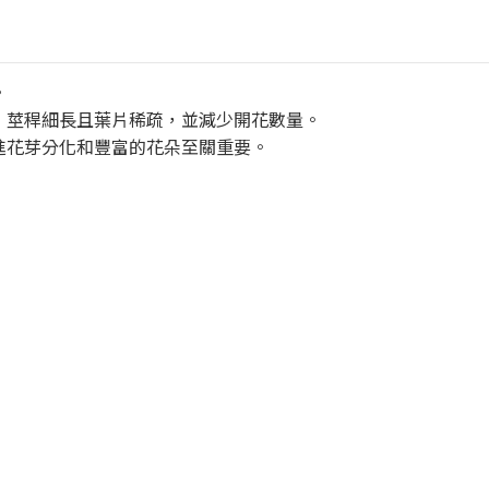
。
，莖稈細長且葉片稀疏，並減少開花數量。
進花芽分化和豐富的花朵至關重要。