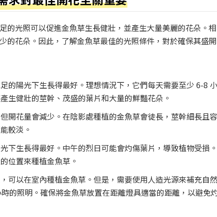
足的光照可以促進金魚草生長健壯，並產生大量美麗的花朵。相
少的花朵。因此，了解金魚草最佳的光照條件，對於確保其盛開
足的陽光下生長得最好。理想情況下，它們每天需要至少 6-8 
將產生健壯的莖幹、茂盛的葉片和大量的鮮豔花朵。
，但開花量會減少。在陰影處種植的金魚草會徒長，莖幹細長且
可能較淡。
陽光下生長得最好。中午的烈日可能會灼傷葉片，導致植物受損
曬的位置來種植金魚草。
照，可以在室內種植金魚草。但是，需要使用人造光源來補充自
4 小時的照明。確保將金魚草放置在距離燈具適當的距離，以避免