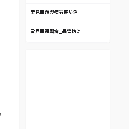
常見問題與病蟲害防治
+
介質科學：土壤調配與根系
寵物安全與有毒植物清單
健康
常見問題與病_蟲害防治
+
功能性植物推薦 (淨化空氣)
扦插繁殖法詳解
施肥策略：植物的營養補充
小
相似植物辨識 (黃金葛 VS. 心
換盆指南：為成長提供新空
居家環境評估與植物挑選
水分奧秘：澆水技巧與濕度
葉蔓綠絨)
間
平衡
容
新手常見錯誤與解決方案
常見蟲害識別與天然防治
分株繁殖法詳解
光照管理：植物的能量來源
。
植物求救信號：葉片問題診
必備園藝工具入門
修剪的藝術：塑形與促進健
根部腐爛的科學與預防
斷
康
然
灼
常見病害識別與處理