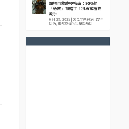
爛根自救終極指南：90%的
「急救」都錯了！別再當植物
殺手
6 月 29, 2025
|
常見問題與病_蟲害
防治
,
根部腐爛的科學與預防