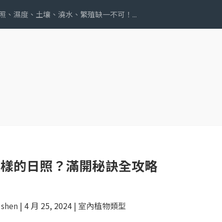
照、濕度、土壤、澆水、繁殖缺一不可！...
麼樣的日照？滿開秘訣全攻略
 shen
|
4 月 25, 2024
|
室內植物類型