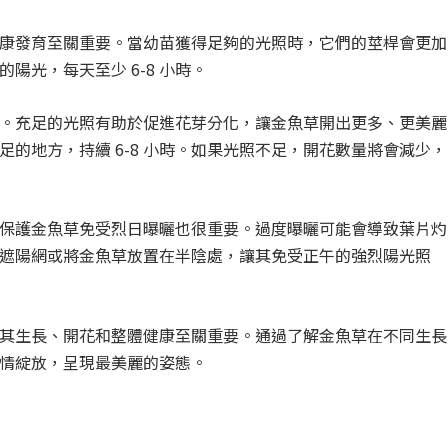
康發育至關重要。當幼苗獲得足夠的光照時，它們的莖桿會更加
陽光，每天至少 6-8 小時。
。充足的光照有助於促進花芽分化，讓金魚草開出更多、更美麗
的地方，持續 6-8 小時。如果光照不足，開花數量將會減少，
保護金魚草免受烈日曝曬也很重要。過度曝曬可能會導致葉片灼
遮陽網或將金魚草放置在半陰處，讓其免受正午的強烈陽光照
其生長、開花和整體健康至關重要。通過了解金魚草在不同生長
情綻放，呈現最美麗的姿態。