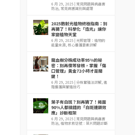
6 月 29, 2025
|
常見問題與病蟲害
防治
,
常見病害識別與處理
2025散射光植物終極指南：別
再猜了！科學化「造光」讓你
家變植物天堂
6 月 29, 2025
|
光照管理：植物的
能量來源
,
核心養護要素詳解
龍血樹分株成功率95%的秘
密：別再傻等發根，掌握「傷
口管理」黃金72小時才是關
鍵！
6 月 29, 2025
|
分株繁殖法詳解
,
進
階養護與繁殖技巧
葉子有白斑？別再猜了！揭露
90%人都搞錯的「白斑連鎖效
應」診斷框架
6 月 29, 2025
|
常見問題與病蟲害
防治
,
植物求救信號：葉片問題診斷