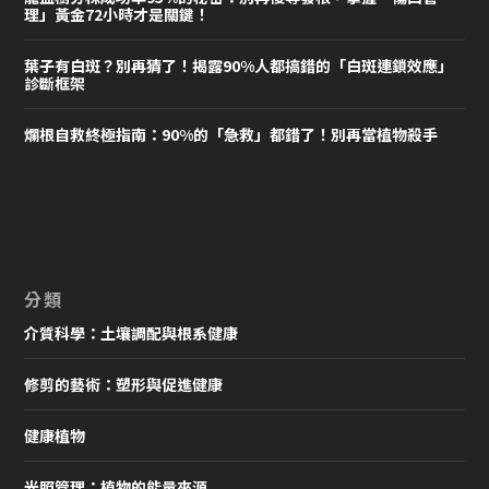
理」黃金72小時才是關鍵！
葉子有白斑？別再猜了！揭露90%人都搞錯的「白斑連鎖效應」
診斷框架
爛根自救終極指南：90%的「急救」都錯了！別再當植物殺手
分類
介質科學：土壤調配與根系健康
修剪的藝術：塑形與促進健康
健康植物
光照管理：植物的能量來源