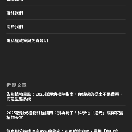
聯絡我們
關於我們
隱私權政策與免責聲明
近期文章
告別植物黑臉：2025煤煙病根除指南，你錯過的從來不是農藥，
而是生態系統
2025散射光植物終極指南：別再猜了！科學化「造光」讓你家變
植物天堂
龍血樹分株成功率95%的秘密：別再傻等發根，掌握「傷口管