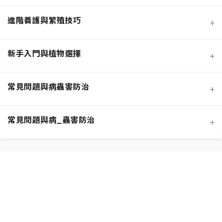
進階養護與繁殖技巧
+
新手入門與植物選擇
+
熱門觀葉植物圖鑑
常見問題與病蟲害防治
+
寵物安全與有毒植物清單
介質科學：土壤調配與根系健康
常見問題與病_蟲害防治
+
功能性植物推薦 (淨化空氣)
施肥策略：植物的營養補充
扦插繁殖法詳解
相似植物辨識 (黃金葛 VS. 心葉蔓綠絨)
水分奧秘：澆水技巧與濕度平衡
換盆指南：為成長提供新空間
居家環境評估與植物挑選
光照管理：植物的能量來源
分株繁殖法詳解
新手常見錯誤與解決方案
常見蟲害識別與天然防治