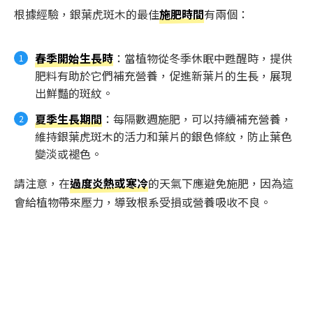
根據經驗，銀葉虎斑木的最佳
施肥時間
有兩個：
春季開始生長時
：當植物從冬季休眠中甦醒時，提供
肥料有助於它們補充營養，促進新葉片的生長，展現
出鮮豔的斑紋。
夏季生長期間
：每隔數週施肥，可以持續補充營養，
維持銀葉虎斑木的活力和葉片的銀色條紋，防止葉色
變淡或褪色。
請注意，在
過度炎熱或寒冷
的天氣下應避免施肥，因為這
會給植物帶來壓力，導致根系受損或營養吸收不良。