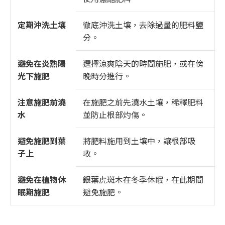
定期沖洗土壤
徹底沖洗土壤，去除過量的肥料鹽
分。
避免在炎熱陽
選擇涼爽陰天的時間施肥，或在傍
光下施肥
晚時分進行。
注意施肥前澆
在施肥之前先澆水土壤，稀釋肥料
水
並防止根部灼傷。
避免施肥到葉
將肥料施用到土壤中，讓根部吸
子上
收。
避免在植物休
銀葉虎斑木在冬季休眠，在此期間
眠期施肥
避免施肥。