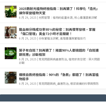
2025散射光植物終極指南：別再猜了！科學化「造光」
讓你家變植物天堂
6 月 29, 2025
|
光照管理：植物的能量來源
,
核心養護要素詳解
龍血樹分株成功率95%的秘密：別再傻等發根，掌握
「傷口管理」黃金72小時才是關鍵！
6 月 29, 2025
|
分株繁殖法詳解
,
進階養護與繁殖技巧
葉子有白斑？別再猜了！揭露90%人都搞錯的「白斑連
鎖效應」診斷框架
6 月 29, 2025
|
常見問題與病蟲害防治
,
植物求救信號：葉片問題
診斷
爛根自救終極指南：90%的「急救」都錯了！別再當植
物殺手
6 月 29, 2025
|
常見問題與病_蟲害防治
,
根部腐爛的科學與預防