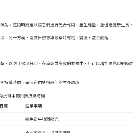
陽光照射。這段時間足以讓它們進行光合作用、產生能量，並促進健康生長
較淡。另一方面，過度日照會導致葉片乾枯、變脆，甚至脫落。
遮蔭，以防止過度日照。在涼爽或多雲的氣候中，則可以增加陽光照射時
日照持續時間，確保它們獲得最佳的生長環境。
葉虎斑木的日照持續時間
日照
注意事项
避免正午強烈陽光
不足會徒長，過度會曬傷