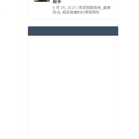
殺手
6 月 29, 2025
|
常見問題與病_蟲害
長
防治
,
根部腐爛的科學與預防