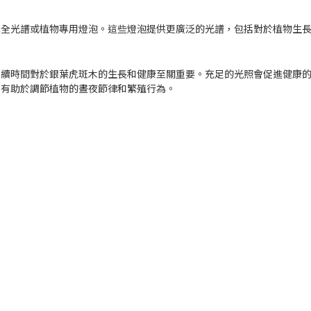
擇全光譜或植物專用燈泡。這些燈泡提供更廣泛的光譜，包括對於植物生
持續時間對於銀葉虎斑木的生長和健康至關重要。充足的光照會促進健康
則有助於調節植物的晝夜節律和繁殖行為。