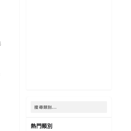
光
長
和
保
熱門類別