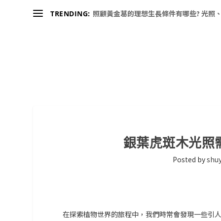
照顧黃金葛的理想生長條件有哪些? 光照、
TRENDING:
銀葉虎斑木光照
Posted by
shuy
在探索植物世界的旅程中，我們時常會發現一些引人入勝的物種，