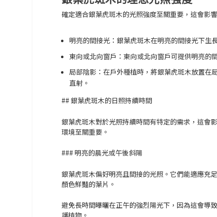
確定適合銀葉虎斑木的光照強度至關重要，這會影
明亮的間接光：
銀葉虎斑木在明亮的間接光下生
東向或北向窗戶：
東向或北向窗戶可提供明亮的
局部陰影：
在戶外種植時，將銀葉虎斑木放置在
直射。
## 銀葉虎斑木的日照持續時間
銀葉虎斑木對於光照持續時間有特定的需求，這會
環境至關重要。
### 明亮的晨光或午後斜陽
銀葉虎斑木偏好明亮且間接的光照。它們能適應充
顏色鮮豔的葉片。
避免長時間曝曬在正午的強烈陽光下，因為這會導
護植物。