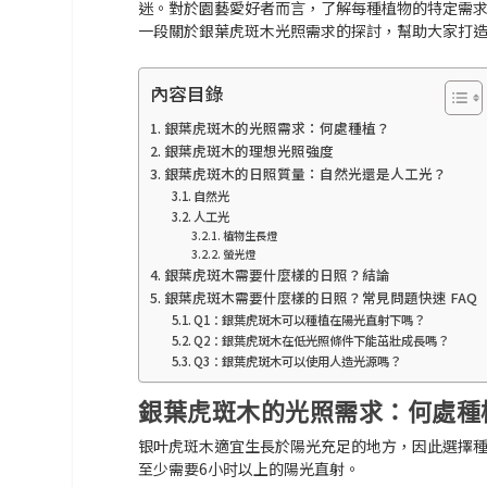
迷。對於園藝愛好者而言，了解每種植物的特定需
一段關於銀葉虎斑木光照需求的探討，幫助大家打
內容目錄
銀葉虎斑木的光照需求：何處種植？
銀葉虎斑木的理想光照強度
銀葉虎斑木的日照質量：自然光還是人工光？
自然光
人工光
植物生長燈
螢光燈
銀葉虎斑木需要什麼樣的日照？結論
銀葉虎斑木需要什麼樣的日照？常見問題快速 FAQ
Q1：銀葉虎斑木可以種植在陽光直射下嗎？
Q2：銀葉虎斑木在低光照條件下能茁壯成長嗎？
Q3：銀葉虎斑木可以使用人造光源嗎？
銀葉虎斑木的光照需求：何處種
银叶虎斑木適宜生長於
陽光充足
的地方，因此選擇
至少需要
6小时
以上的陽光直射。