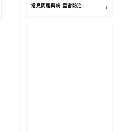
健康
常見問題與病_蟲害防治
+
扦插繁殖法詳解
施肥策略：植物的營養補充
功能性植物推薦 (淨化空氣)
生
換盆指南：為成長提供新空
水分奧秘：澆水技巧與濕度
居家環境評估與植物挑選
相似植物辨識 (黃金葛 VS.
間
平衡
心葉蔓綠絨)
常見蟲害識別與天然防治
新手常見錯誤與解決方案
分株繁殖法詳解
光照管理：植物的能量來源
整
植物求救信號：葉片問題診
根部腐爛的科學與預防
修剪的藝術：塑形與促進健
必備園藝工具入門
斷
康
光
常見病害識別與處理
花