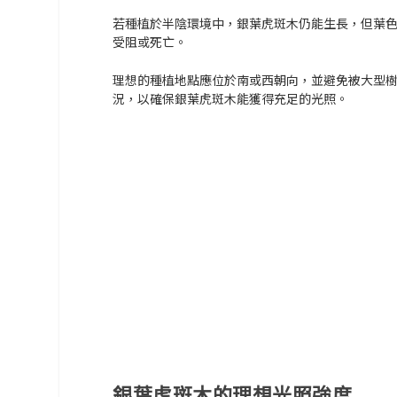
若種植於
半陰
環境中，銀葉虎斑木仍能生長，但葉
受阻
或
死亡
。
理想的種植地點應位於
南
或
西朝向
，並避免被大型
況，以確保銀葉虎斑木能獲得充足的光照。
銀葉虎斑木的理想光照強度