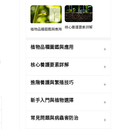
。
核心養護要素詳解
植物品種圖鑑與應用
植物品種圖鑑與應用
+
間
核心養護要素詳解
+
進階養護與繁殖技巧
+
新手入門與植物選擇
+
熱門觀葉植物圖鑑
常見問題與病蟲害防治
+
介質科學：土壤調配與根系
寵物安全與有毒植物清單