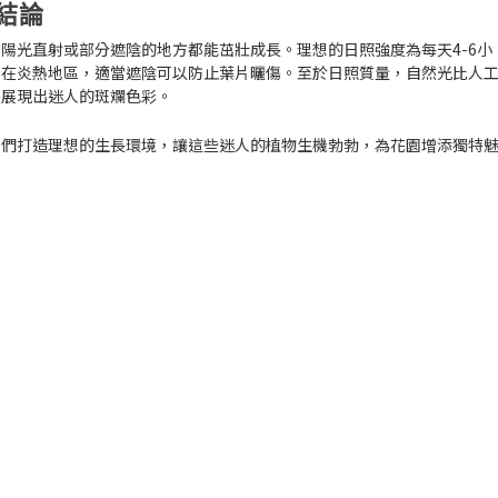
結論
陽光直射或部分遮陰的地方都能茁壯成長。理想的日照強度為每天4-6小
。在炎熱地區，適當遮陰可以防止葉片曬傷。至於日照質量，自然光比人
，展現出迷人的斑斕色彩。
它們打造理想的生長環境，讓這些迷人的植物生機勃勃，為花園增添獨特