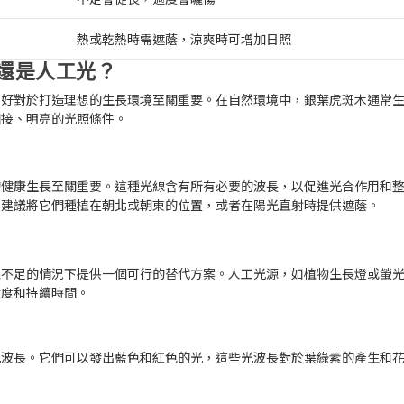
熱或乾熱時需遮蔭，涼爽時可增加日照
還是人工光？
偏好對於打造理想的生長環境至關重要。在自然環境中，銀葉虎斑木通常
間接、明亮的光照條件。
的健康生長至關重要。這種光線含有所有必要的波長，以促進光合作用和
，建議將它們種植在朝北或朝東的位置，或者在陽光直射時提供遮蔭。
線不足的情況下提供一個可行的替代方案。人工光源，如植物生長燈或螢
強度和持續時間。
光波長。它們可以發出藍色和紅色的光，這些光波長對於葉綠素的產生和