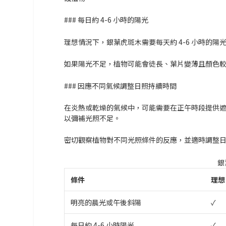
### 每日約 4-6 小時的陽光
理想情況下，銀葉虎斑木需要每天約 4-6 小時的
如果陽光不足，植物可能會徒長、葉片變薄且顏色
### 因應不同氣候調整日照持續時間
在炎熱或乾燥的氣候中，可能需要在正午時段提供
以彌補光照不足。
密切觀察植物對不同光照條件的反應，並適時調整
銀
條件
理想
明亮的晨光或午後斜陽
✓
每日約 4-6 小時陽光
✓