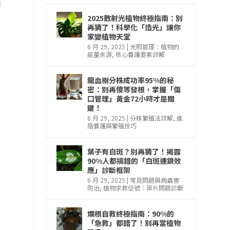
開
2025散射光植物終極指南：別
再猜了！科學化「造光」讓你
家變植物天堂
6 月 29, 2025
|
光照管理：植物的
能量來源
,
核心養護要素詳解
龍血樹分株成功率95%的秘
密：別再傻等發根，掌握「傷
口管理」黃金72小時才是關
鍵！
6 月 29, 2025
|
分株繁殖法詳解
,
進
階養護與繁殖技巧
葉子有白斑？別再猜了！揭露
90%人都搞錯的「白斑連鎖效
應」診斷框架
6 月 29, 2025
|
常見問題與病蟲害
防治
,
植物求救信號：葉片問題診斷
天
爛根自救終極指南：90%的
「急救」都錯了！別再當植物