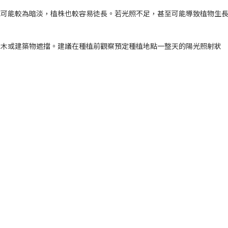
色可能較為
暗淡
，植株也較容易
徒長
。若光照不足，甚至可能導致植物
生
樹木或建築物遮擋。建議在種植前觀察預定種植地點一整天的陽光照射狀