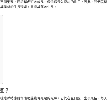
求至關重要，而銀葉虎斑木就是一個值得深入探討的例子。因此，我們展
造其理想的生長環境，見證其蓬勃生長。
植？
種植地點時應確保植物能獲得
充足的光照
。它們在
全日照
下生長最佳，每