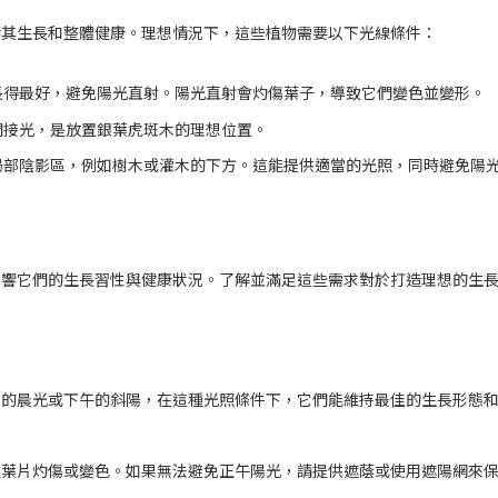
響其生長和整體健康。理想情況下，這些植物需要以下光線條件：
長得最好，避免陽光直射。陽光直射會灼傷葉子，導致它們變色並變形。
間接光，是放置銀葉虎斑木的理想位置。
局部陰影區，例如樹木或灌木的下方。這能提供適當的光照，同時避免陽
影響它們的生長習性與健康狀況。了解並滿足這些需求對於打造理想的生
足的晨光或下午的斜陽，在這種光照條件下，它們能維持最佳的生長形態
致葉片灼傷或變色。如果無法避免正午陽光，請提供遮蔭或使用遮陽網來