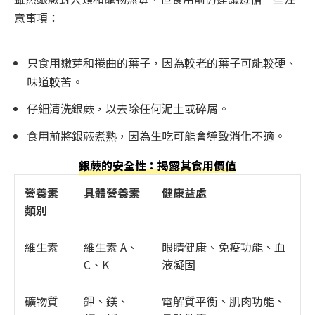
意事項：
只食用嫩芽和捲曲的葉子，因為較老的葉子可能較硬、
味道較苦。
仔細清洗銀蕨，以去除任何泥土或碎屑。
食用前將銀蕨煮熟，因為生吃可能會導致消化不適。
銀蕨的安全性：揭露其食用價值
營養素
具體營養素
健康益處
類別
維生素
維生素 A、
眼睛健康、免疫功能、血
C、K
液凝固
礦物質
鉀、鎂、
電解質平衡、肌肉功能、