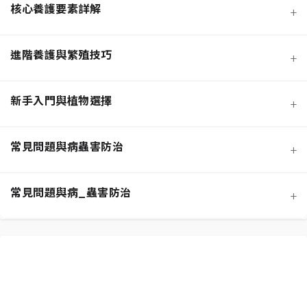
核心養護要素詳解
+
進階養護與繁殖技巧
+
新手入門與植物選擇
+
熱門觀葉植物圖鑑
常見問題與病蟲害防治
+
寵物安全與有毒植物清單
介質科學：土壤調配與根系健康
常見問題與病_蟲害防治
+
功能性植物推薦 (淨化空氣)
施肥策略：植物的營養補充
扦插繁殖法詳解
相似植物辨識 (黃金葛 VS. 心葉蔓綠絨)
水分奧秘：澆水技巧與濕度平衡
換盆指南：為成長提供新空間
居家環境評估與植物挑選
光照管理：植物的能量來源
分株繁殖法詳解
新手常見錯誤與解決方案
常見蟲害識別與天然防治