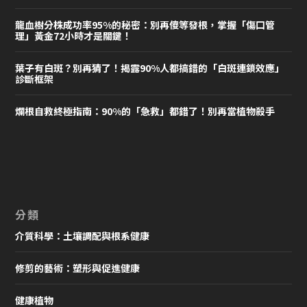
龍血樹分株成功率95%的秘密：別再傻等發根，掌握「傷口管
理」黃金72小時才是關鍵！
葉子有白斑？別再猜了！揭露90%人都搞錯的「白斑連鎖效應」
診斷框架
爛根自救終極指南：90%的「急救」都錯了！別再當植物殺手
分類
介質科學：土壤調配與根系健康
修剪的藝術：塑形與促進健康
健康植物