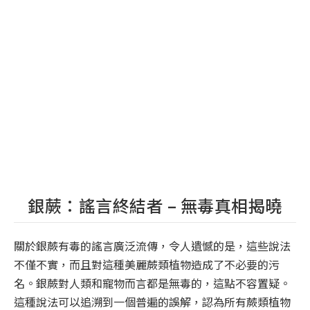
銀蕨：謠言終結者 – 無毒真相揭曉
關於銀蕨有毒的謠言廣泛流傳，令人遺憾的是，這些說法
不僅不實，而且對這種美麗蕨類植物造成了不必要的污
名。銀蕨對人類和寵物而言都是無毒的，這點不容置疑。
這種說法可以追溯到一個普遍的誤解，認為所有蕨類植物