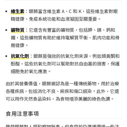
維生素
：銀蕨富含維生素 A、C 和 K，這些維生素對眼
睛健康、免疫系統功能和血液凝固至關重要。
礦物質
：它還含有豐富的礦物質，包括鉀、鎂、鈣和
鐵，這些礦物質有助於維持電解質平衡、肌肉功能和骨
骼健康。
抗氧化劑
：銀蕨是強效的抗氧化劑來源，例如類黃酮和
酚酸，這些抗氧化劑可以幫助對抗自由基的損害，保護
細胞免於氧化應激。
由於其營養價值，銀蕨被認為是一種傳統藥物，用於治療
各種疾病，包括消化不良、痢疾和傷口感染。此外，它還
可以用作天然食品染料，為食物增添美麗的綠色色調。
食用注意事項
雖然銀蕨對人類和寵物無毒，但食用前仍建議遵循一些注