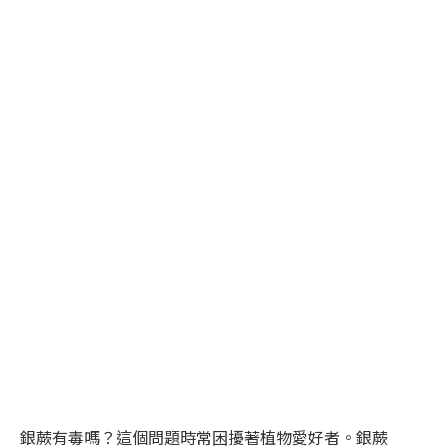
銀蕨有毒嗎？這個問題時常困擾著植物愛好者。銀蕨