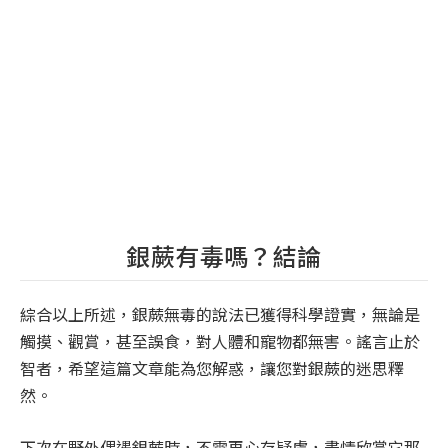
銀蕨有毒嗎？結論
綜合以上所述，銀蕨無毒的說法已獲得科學證實，無論是
觸摸、觀賞，甚至誤食，對人體和寵物都無害。謠言止於
智者，希望這篇文章能為您解惑，讓您對銀蕨的迷思釋
然。
下次在野外偶遇銀蕨時，不需再心存疑慮，盡情欣賞它那