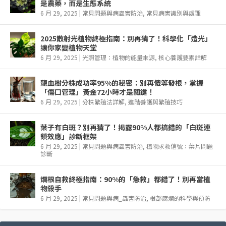
是農藥，而是生態系統
6 月 29, 2025
|
常見問題與病蟲害防治
,
常見病害識別與處理
2025散射光植物終極指南：別再猜了！科學化「造光」
讓你家變植物天堂
6 月 29, 2025
|
光照管理：植物的能量來源
,
核心養護要素詳解
龍血樹分株成功率95%的秘密：別再傻等發根，掌握
「傷口管理」黃金72小時才是關鍵！
6 月 29, 2025
|
分株繁殖法詳解
,
進階養護與繁殖技巧
葉子有白斑？別再猜了！揭露90%人都搞錯的「白斑連
鎖效應」診斷框架
6 月 29, 2025
|
常見問題與病蟲害防治
,
植物求救信號：葉片問題
診斷
爛根自救終極指南：90%的「急救」都錯了！別再當植
物殺手
6 月 29, 2025
|
常見問題與病_蟲害防治
,
根部腐爛的科學與預防