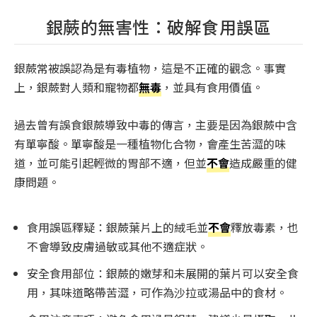
銀蕨的無害性：破解食用誤區
銀蕨常被誤認為是有毒植物，這是不正確的觀念。事實
上，銀蕨對人類和寵物都
無毒
，並具有食用價值。
過去曾有誤食銀蕨導致中毒的傳言，主要是因為銀蕨中含
有單寧酸。單寧酸是一種植物化合物，會產生苦澀的味
道，並可能引起輕微的胃部不適，但並
不會
造成嚴重的健
康問題。
食用誤區釋疑：銀蕨葉片上的絨毛並
不會
釋放毒素，也
不會導致皮膚過敏或其他不適症狀。
安全食用部位：銀蕨的嫩芽和未展開的葉片可以安全食
用，其味道略帶苦澀，可作為沙拉或湯品中的食材。