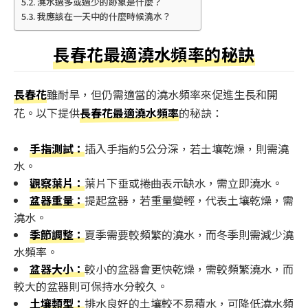
澆水過多或過少的跡象是什麼？
我應該在一天中的什麼時候澆水？
長春花最適澆水頻率的秘訣
長春花
雖耐旱，但仍需適當的澆水頻率來促進生長和開
花。以下提供
長春花最適澆水頻率
的秘訣：
手指測試：
插入手指約5公分深，若土壤乾燥，則需澆
水。
觀察葉片：
葉片下垂或捲曲表示缺水，需立即澆水。
盆器重量：
提起盆器，若重量變輕，代表土壤乾燥，需
澆水。
季節調整：
夏季需要較頻繁的澆水，而冬季則需減少澆
水頻率。
盆器大小：
較小的盆器會更快乾燥，需較頻繁澆水，而
較大的盆器則可保持水分較久。
土壤類型：
排水良好的土壤較不易積水，可降低澆水頻