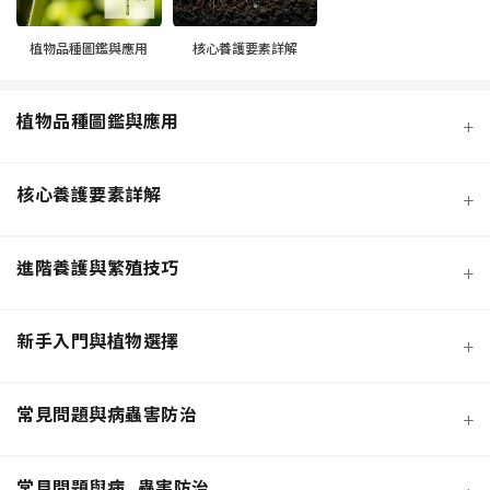
植物品種圖鑑與應用
核心養護要素詳解
植物品種圖鑑與應用
+
核心養護要素詳解
+
進階養護與繁殖技巧
+
新手入門與植物選擇
+
熱門觀葉植物圖鑑
常見問題與病蟲害防治
+
寵物安全與有毒植物清單
介質科學：土壤調配與根系健康
常見問題與病_蟲害防治