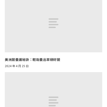
美洲蕨養護秘訣：輕鬆養出翠綠好蕨
2024 年 4 月 25 日