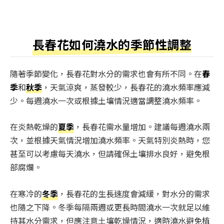
長春花如何澆水的季節性調整
隨著季節變化，長春花對水分的需求也會有所不同。在
春
季
和
秋季
，天氣涼爽，蒸發較少，長春花的澆水頻率應減
少。每週澆水一次或根據土壤情況適當調整澆水頻率。
在炎熱乾燥的
夏季
，長春花需水量增加。建議每週澆水兩
次，並根據天氣情況增加澆水頻率。天氣特別炎熱時，您
甚至可以考慮每天澆水，但請確保土壤排水良好，避免根
部腐爛。
在寒冷的
冬季
，長春花的生長速度會減緩，對水分的需求
也隨之下降。冬季每隔兩週或更長時間澆水一次就足以維
持其水分需求，但應注意土壤乾燥情況，適時澆水避免植