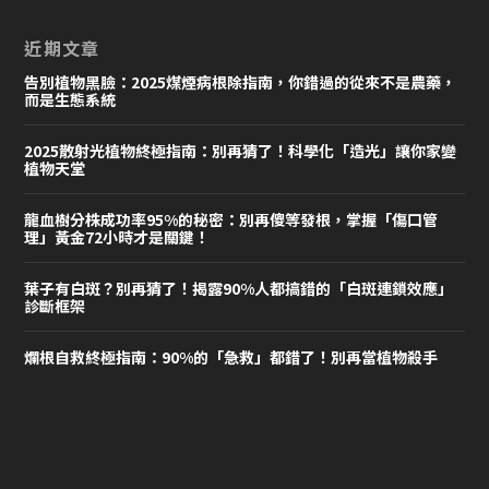
近期文章
告別植物黑臉：2025煤煙病根除指南，你錯過的從來不是農藥，
而是生態系統
2025散射光植物終極指南：別再猜了！科學化「造光」讓你家變
植物天堂
龍血樹分株成功率95%的秘密：別再傻等發根，掌握「傷口管
理」黃金72小時才是關鍵！
葉子有白斑？別再猜了！揭露90%人都搞錯的「白斑連鎖效應」
診斷框架
爛根自救終極指南：90%的「急救」都錯了！別再當植物殺手