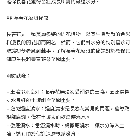
確保長春花獲得茁壯成長所需的最適水分。
## 長春花灌溉秘訣
長春花是一種美麗多姿的開花植物，以其生機勃勃的色彩
和漫長的開花期而聞名。然而，它們對水分的特別需求可
能讓初學者感到棘手。了解長春花灌溉的秘訣對於確保其
健康生長和豐富花朵至關重要。
關鍵訣竅：
– 土壤排水良好：長春花無法忍受潮濕的土壤，因此選擇
排水良好的土壤組合至關重要。
– 避免過度澆水：過度澆水是長春花常見的問題，會導致
根部腐爛。僅在土壤表面乾燥時澆水。
– 徹底澆水：當您澆水時，請徹底澆水，讓水分深入土
壤。這有助於促進深層根系發育。