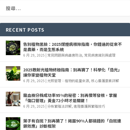
RECENT POSTS
告別植物黑臉：2025煤煙病根除指南，你錯過的從來不
是農藥，而是生態系統
6 月 29, 2025
|
常見問題與病蟲害防治
,
常見病害識別與處理
2025散射光植物終極指南：別再猜了！科學化「造光」
讓你家變植物天堂
6 月 29, 2025
|
光照管理：植物的能量來源
,
核心養護要素詳解
龍血樹分株成功率95%的秘密：別再傻等發根，掌握
「傷口管理」黃金72小時才是關鍵！
6 月 29, 2025
|
分株繁殖法詳解
,
進階養護與繁殖技巧
葉子有白斑？別再猜了！揭露90%人都搞錯的「白斑連
鎖效應」診斷框架