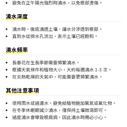
避免在正午陽光強烈時澆水，以免根部燙傷。
澆水深度
澆水時，徹底澆透土壤，讓水分滲透到根部。
直到水從排水孔流出，表示土壤已經飽和。
澆水頻率
長春花在生長季節需要頻繁澆水。
根據天氣條件和植物大小，大約每週澆水 1-3 次。
在炎熱乾燥的天氣中，可能需要更頻繁澆水。
其他注意事項
使用雨水或過濾水，避免給植物施加氯氣或氟化物。
在冬季休眠期減少澆水，僅保持土壤微濕即可。
過度澆水會導致根腐病，因此澆水時務必小心。