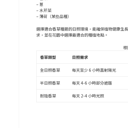
– 蔥
– 水芹菜
– 薄荷（某些品種）
選擇適合香草種類的日照環境，能確保植物健康生
求，並在花園中選擇最適合的種植地點。
根
香草類型
日照需求
全日照香草
每天至少 6 小時直射陽光
半日照香草
每天 4-6 小時部分遮蔭
耐陰香草
每天 2-4 小時光照