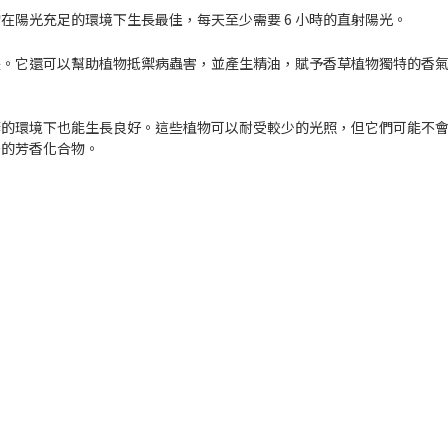
物在
陽光充足
的環境下生長最佳，每天至少需要
6 小時
的直射陽光。
長。它還可以幫助植物抵禦病蟲害，並產生精油，賦予香草植物獨特的香
蔭
的環境下也能生長良好。這些植物可以耐受較少的光照，但它們可能不
多的芳香化合物。