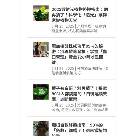
用
2025散射光植物終極指南：別
再猜了！科學化「造光」讓你
家變植物天堂
6 月 29, 2025
|
光照管理：植物的
能量來源
,
核心養護要素詳解
龍血樹分株成功率95%的秘
密：別再傻等發根，掌握「傷
口管理」黃金72小時才是關
鍵！
6 月 29, 2025
|
分株繁殖法詳解
,
進
階養護與繁殖技巧
葉子有白斑？別再猜了！揭露
90%人都搞錯的「白斑連鎖效
應」診斷框架
6 月 29, 2025
|
常見問題與病蟲害
防治
,
植物求救信號：葉片問題診斷
爛根自救終極指南：90%的
「急救」都錯了！別再當植物
殺手