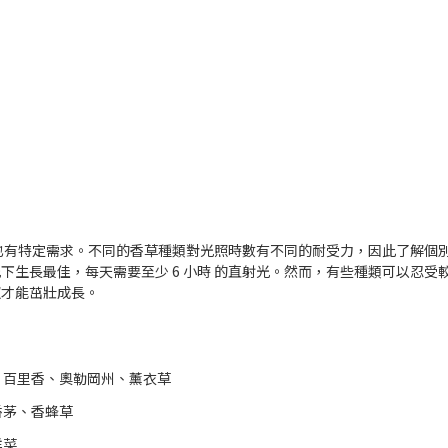
也有特定需求。不同的香草種類對光照時數有不同的耐受力，因此了解個
光下生長最佳，每天需要至少
6 小時
的直射光。然而，有些種類可以忍受
照才能茁壯成長。
、百里香、奧勒岡州、薰衣草
香茅、香蜂草
洋菜