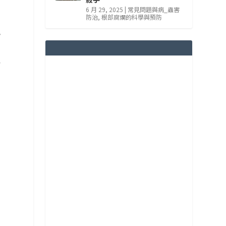
6 月 29, 2025
|
常見問題與病_蟲害
防治
,
根部腐爛的科學與預防
氣
會