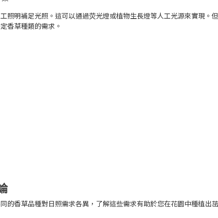
人工照明補足光照。這可以通過荧光燈或植物生長燈等人工光源來實現。
特定
香草種類
的需求。
論
不同的香草品種對日照需求各異，了解這些需求有助於您在花園中種植出