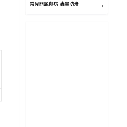
常見問題與病_蟲害防治
+
扦插繁殖法詳解
施肥策略：植物的營養補充
功能性植物推薦 (淨化空氣)
換盆指南：為成長提供新空
水分奧秘：澆水技巧與濕度
居家環境評估與植物挑選
相似植物辨識 (黃金葛 VS.
間
平衡
心葉蔓綠絨)
常見蟲害識別與天然防治
新手常見錯誤與解決方案
分株繁殖法詳解
光照管理：植物的能量來源
植物求救信號：葉片問題診
根部腐爛的科學與預防
修剪的藝術：塑形與促進健
必備園藝工具入門
斷
康
常見病害識別與處理