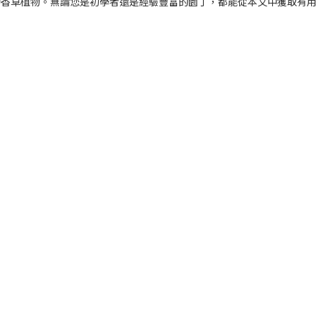
的香草植物。無論您是初學者還是經驗豐富的園丁，都能從本文中獲取有