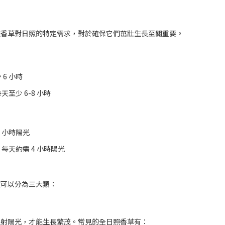
種香草對日照的特定需求，對於確保它們茁壯生長至關重要。
6 小時
至少 6-8 小時
 小時陽光
每天約需 4 小時陽光
致可以分為三大類：
的直射陽光，才能生長繁茂。常見的全日照香草有：