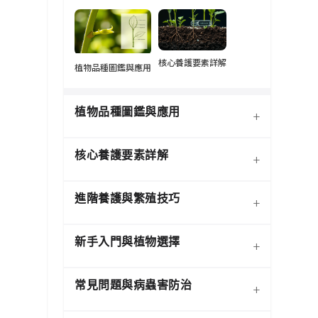
核心養護要素詳解
植物品種圖鑑與應用
植物品種圖鑑與應用
+
核心養護要素詳解
+
進階養護與繁殖技巧
+
新手入門與植物選擇
+
熱門觀葉植物圖鑑
常見問題與病蟲害防治
+
介質科學：土壤調配與根系
寵物安全與有毒植物清單
健康