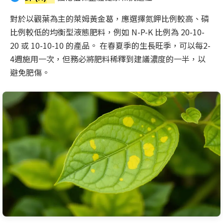
對於以觀葉為主的萊姆黃金葛，應選擇氮鉀比例較高、磷
比例較低的均衡型液態肥料，例如 N-P-K 比例為 20-10-
20 或 10-10-10 的產品。 在春夏季的生長旺季，可以每2-
4週施用一次，但務必將肥料稀釋到建議濃度的一半，以
避免肥傷。