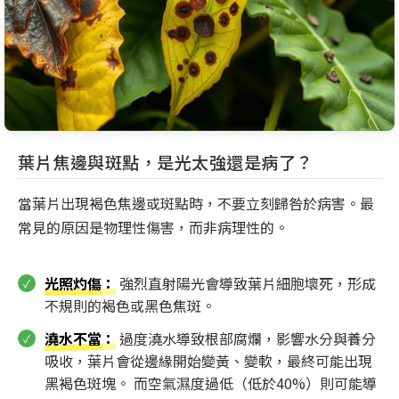
葉片焦邊與斑點，是光太強還是病了？
當葉片出現褐色焦邊或斑點時，不要立刻歸咎於病害。最
常見的原因是物理性傷害，而非病理性的。
光照灼傷
：
強烈直射陽光會導致葉片細胞壞死，形成
不規則的褐色或黑色焦斑。
澆水不當
：
過度澆水導致根部腐爛，影響水分與養分
吸收，葉片會從邊緣開始變黃、變軟，最終可能出現
黑褐色斑塊。 而空氣濕度過低（低於40%）則可能導