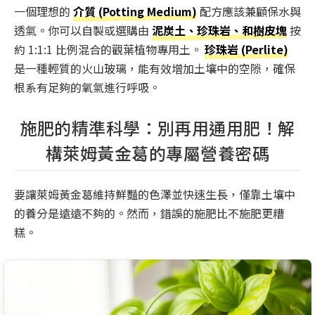
一個理想的
介質 (Potting Medium)
配方應該兼顧保水與
透氣。你可以自製或選購由
泥炭土、珍珠岩、和樹皮塊
按
約 1:1:1 比例混合的觀葉植物專用土。
珍珠岩 (Perlite)
是一種輕質的火山玻璃，能有效增加土壤中的空隙，確保
根系有足夠的氧氣進行呼吸。
施肥的精準科學：別再用通用肥！解
構萊姆黃金葛的專屬營養密碼
要讓萊姆黃金葛維持鮮豔的色澤並快速生長，僅靠土壤中
的養分是遠遠不夠的。然而，錯誤的施肥比不施肥更糟
糕。