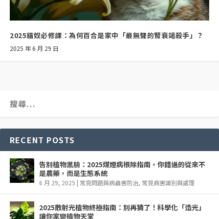
2025貓奴必修課：為何百合是家中「最無聲的腎衰竭殺手」？
2025 年 6 月 29 日
RECENT POSTS
告別植物黑臉：2025煤煙病根除指南，你錯過的從來不
是農藥，而是生態系統
6 月 29, 2025
|
常見問題與病蟲害防治
,
常見病害識別與處理
2025散射光植物終極指南：別再猜了！科學化「造光」
讓你家變植物天堂