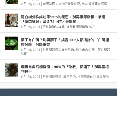
6 月 29, 2025
|
光照管理：植物的能量來源
,
核心養護要素詳解
龍血樹分株成功率95%的秘密：別再傻等發根，掌握
「傷口管理」黃金72小時才是關鍵！
6 月 29, 2025
|
分株繁殖法詳解
,
進階養護與繁殖技巧
葉子有白斑？別再猜了！揭露90%人都搞錯的「白斑連
鎖效應」診斷框架
6 月 29, 2025
|
常見問題與病蟲害防治
,
植物求救信號：葉片問題
診斷
爛根自救終極指南：90%的「急救」都錯了！別再當植
物殺手
6 月 29, 2025
|
常見問題與病_蟲害防治
,
根部腐爛的科學與預防