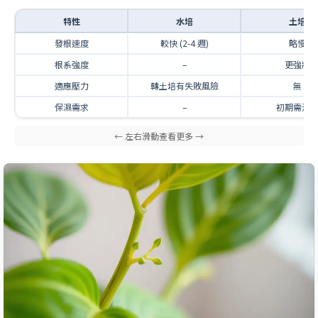
特性
水培
土培
發根速度
較快 (2-4 週)
略慢
根系強度
–
更強壯
適應壓力
轉土培有失敗風險
無
保濕需求
–
初期需注