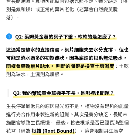
否長期潮濕。其他可能原因包括光照不足、養分缺乏（特
別是氮和鎂）或正常的葉片老化（老葉會自然變黃脫
落）。
Q2: 萊姆黃金葛的葉子下垂、軟軟的是怎麼了？
這通常是缺水的直接信號，葉片細胞失去水分支撐。 但也
可能是澆水過多的初期症狀，因為腐爛的根系無法吸水，
同樣會導致葉片缺水。 判斷的關鍵是檢查土壤濕度
：土乾
則為缺水，土濕則為爛根。
Q3: 我的萊姆黃金葛幾乎不長，是哪裡出問題？
生長停滯最常見的原因是光照不足。 植物沒有足夠的能量
進行光合作用來製造新的組織。其次是養分缺乏，長期未
施肥會導致生長緩慢。 最後，檢查根系是否已經長滿整個
花盆（稱為
根詰 (Root Bound)
），這會限制其生長空