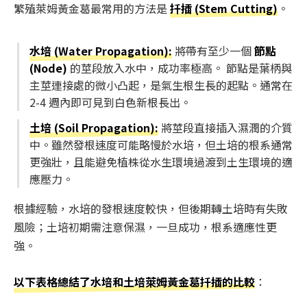
繁殖萊姆黃金葛最常用的方法是
扦插 (Stem Cutting)
。
水培 (Water Propagation):
將帶有至少一個
節點
(Node)
的莖段放入水中，成功率極高。 節點是葉柄與
主莖連接處的微小凸起，是氣生根生長的起點。通常在
2-4 週內即可見到白色新根長出。
土培 (Soil Propagation):
將莖段直接插入濕潤的介質
中。雖然發根速度可能略慢於水培，但土培的根系通常
更強壯，且能避免植株從水生環境過渡到土生環境的適
應壓力。
根據經驗，水培的發根速度較快，但後期轉土培時有失敗
風險；土培初期需注意保濕，一旦成功，根系適應性更
強。
以下表格總結了水培和土培萊姆黃金葛扦插的比較
：