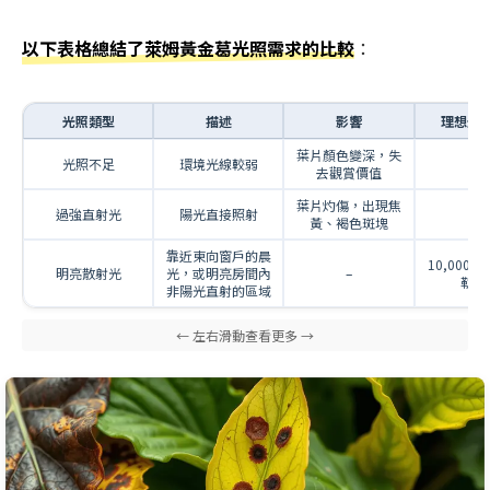
以下表格總結了萊姆黃金葛光照需求的比較
：
光照類型
描述
影響
理想光
葉片顏色變深，失
光照不足
環境光線較弱
–
去觀賞價值
葉片灼傷，出現焦
過強直射光
陽光直接照射
–
黃、褐色斑塊
靠近東向窗戶的晨
10,000 至
明亮散射光
光，或明亮房間內
–
勒克
非陽光直射的區域