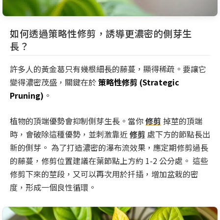
如何透過策略性修剪，誘導更濃密的側芽生
長？
許多人的黃金葛只有幾根細長的藤蔓，顯得稀疏。要讓它
變得濃密茂盛，關鍵在於
策略性修剪 (Strategic
Pruning)
。
植物的頂端優勢會抑制側芽生長。當你
修剪
掉莖的頂端
時，會破除這種優勢，並刺激靠近
修剪
處下方的節點長出
新的側芽。 為了打造濃密的瀑布流效果，應定期修剪過長
的藤蔓，修剪位置建議在葉節點上方約 1-2 公分處。 這些
修剪下來的莖段，又可以再次用於扦插，增加盆栽的密
度，形成一個良性循環。