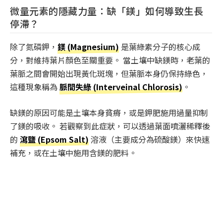
微量元素的隱藏力量：缺「鎂」如何導致生長
停滯？
除了氮磷鉀，
鎂 (Magnesium)
是葉綠素分子的核心成
分，對維持葉片顏色至關重要。 當土壤中缺鎂時，老葉的
葉脈之間會開始出現黃化斑塊，但葉脈本身仍保持綠色，
這種現象稱為
脈間失綠 (Interveinal Chlorosis)
。
缺鎂的原因可能是土壤本身貧瘠，或是鉀肥施用過量抑制
了鎂的吸收。 若觀察到此症狀，可以透過葉面噴灑稀釋後
的
瀉鹽 (Epsom Salt)
溶液（主要成分為硫酸鎂）來快速
補充，或在土壤中施用含鎂的肥料。