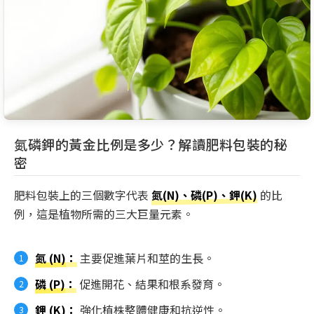
氮磷鉀的黃金比例是多少？解讀肥料包裝的秘
密
肥料包裝上的三個數字代表
氮(N)、磷(P)、鉀(K)
的比
例，這是植物所需的三大巨量元素。
氮 (N)
：
主要促進葉片和莖的生長。
磷 (P)
：
促進開花、結果和根系發育。
鉀 (K)
：
強化植株整體健康和抗逆性。