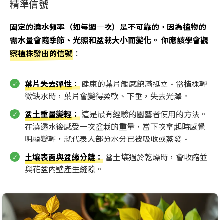
精準信號
固定的澆水頻率（如每週一次）是不可靠的，因為植物的
需水量會隨季節、光照和盆栽大小而變化。 你應該學會觀
察植株發出的信號
：
葉片失去彈性
：
健康的葉片觸感飽滿挺立。當植株輕
微缺水時，葉片會變得柔軟、下垂，失去光澤。
盆土重量變輕
：
這是最有經驗的園藝者使用的方法。
在澆透水後感受一次盆栽的重量，當下次拿起時感覺
明顯變輕，就代表大部分水分已被吸收或蒸發。
土壤表面與盆緣分離
：
當土壤過於乾燥時，會收縮並
與花盆內壁產生縫隙。