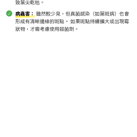
致葉尖乾枯。
病蟲害
：
雖然較少見，但真菌感染（如葉斑病）也會
形成有清晰邊緣的斑點。 如果斑點持續擴大或出現霉
狀物，才需考慮使用殺菌劑。