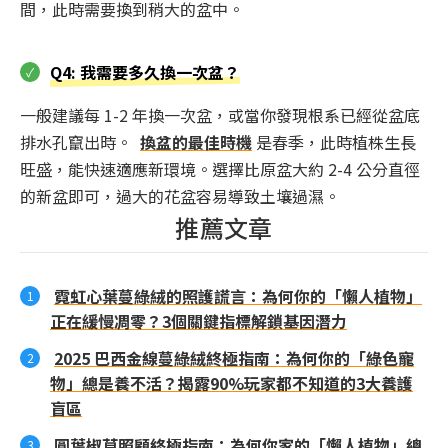
間，此時需要換到稍大的盆中。
Q4: 我需要多久換一次盆？
一般建議每 1-2 年換一次盆，或當你發現根系已經從盆底
排水孔竄出時。
換盆的最佳時機
是春季，此時植株生長
旺盛，能快速適應新環境。選擇比原盆大約 2-4 公分直徑
的新盆即可，過大的花盆容易導致土壤過濕。
推薦文章
霓虹心葉蔓綠絨的照護謊言：為何你的「懶人植物」
正在緩慢凋零？3個關鍵指標解鎖基因潛力
2025 巴西金線蔓綠絨終極指南：為何你的「綠色寵
物」總是養不活？揭露90%玩家都不知道的3大養護
盲區
圓葉椒草照顧終極指南：為何你家的「懶人植物」總