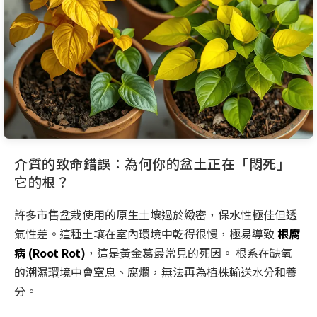
介質的致命錯誤：為何你的盆土正在「悶死」
它的根？
許多市售盆栽使用的原生土壤過於緻密，保水性極佳但透
氣性差。這種土壤在室內環境中乾得很慢，極易導致
根腐
病 (Root Rot)
，這是黃金葛最常見的死因。 根系在缺氧
的潮濕環境中會窒息、腐爛，無法再為植株輸送水分和養
分。