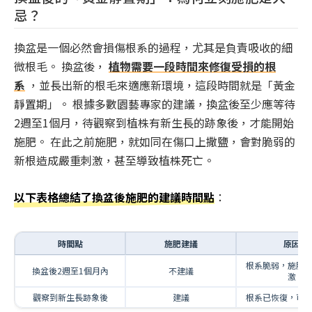
忌？
換盆是一個必然會損傷根系的過程，尤其是負責吸收的細
微根毛。 換盆後，
植物需要一段時間來修復受損的根
系
，並長出新的根毛來適應新環境，這段時間就是「黃金
靜置期」。 根據多數園藝專家的建議，換盆後至少應等待
2週至1個月，待觀察到植株有新生長的跡象後，才能開始
施肥。 在此之前施肥，就如同在傷口上撒鹽，會對脆弱的
新根造成嚴重刺激，甚至導致植株死亡。
以下表格總結了換盆後施肥的建議時間點
：
時間點
施肥建議
原因
根系脆弱，施肥
換盆後2週至1個月內
不建議
激
觀察到新生長跡象後
建議
根系已恢復，可