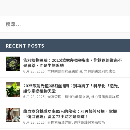
RECENT POSTS
告別植物黑臉：2025煤煙病根除指南，你錯過的從來不
是農藥，而是生態系統
6 月 29, 2025
|
常見問題與病蟲害防治
,
常見病害識別與處理
2025散射光植物終極指南：別再猜了！科學化「造光」
讓你家變植物天堂
6 月 29, 2025
|
光照管理：植物的能量來源
,
核心養護要素詳解
龍血樹分株成功率95%的秘密：別再傻等發根，掌握
「傷口管理」黃金72小時才是關鍵！
6 月 29, 2025
|
分株繁殖法詳解
,
進階養護與繁殖技巧