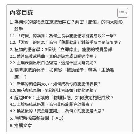
內容目錄
為何你的植物總在施肥後陣亡？解密「肥傷」的兩大隱形
殺手
「時機」的誤判：為何生長季施肥也可能變成致命一擊？
「濃度」的迷思：為何「薄肥勤施」對新手反而是個陷阱？
植物的語言學：3個該「立即停止」施肥的視覺警訊
葉片焦黃或捲曲，真的是缺水或日曬過度嗎？
土壤表面出現白色鹽霜，這是什麼災難前兆？
精準施肥的藝術：如何從「被動給予」轉為「主動響
應」？
新葉的顏色與大小，如何成為你的施肥儀表板？
開花與結果期，氮磷鉀比例該如何動態調整？
超越NPK：土壤的「物理狀態」如何決定施肥成敗？
土壤板結或過濕，為何此時施肥等於餵毒？
換盆後的「黃金靜置期」：為何立刻施肥是大忌？
施肥時機高頻疑問（FAQ）
推薦文章