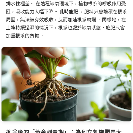
排水性極差。 在這種缺氧環境下，植物根系的呼吸作用受
阻，吸收能力大幅下降。
此時施肥
，肥料只會堆積在根系
周圍，無法被有效吸收，反而加速根系腐爛。 同樣地，在
土壤持續過濕的情況下，根系也處於缺氧狀態，施肥只會
加重根系的負擔。
換盆後的「黃金靜置期」：為何立刻施肥是大