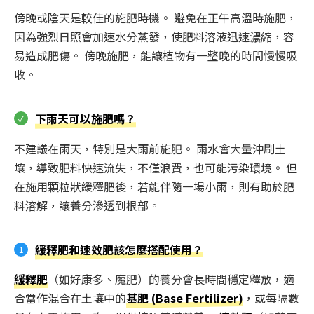
傍晚或陰天是較佳的施肥時機。 避免在正午高溫時施肥，
因為強烈日照會加速水分蒸發，使肥料溶液迅速濃縮，容
易造成肥傷。 傍晚施肥，能讓植物有一整晚的時間慢慢吸
收。
下雨天可以施肥嗎？
不建議在雨天，特別是大雨前施肥。 雨水會大量沖刷土
壤，導致肥料快速流失，不僅浪費，也可能污染環境。 但
在施用顆粒狀緩釋肥後，若能伴隨一場小雨，則有助於肥
料溶解，讓養分滲透到根部。
緩釋肥和速效肥該怎麼搭配使用？
緩釋肥
（如好康多、魔肥）的養分會長時間穩定釋放，適
合當作混合在土壤中的
基肥 (Base Fertilizer)
，或每隔數