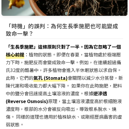
「時機」的誤判：為何生長季施肥也可能變成
致命一擊？
「生長季施肥」這條原則只對了一半。因為它忽略了一個
核心前提
：植物的狀態。即便在春夏，當植物處於極端壓
力下時，施肥反而會變成致命一擊。例如，在連續超過攝
氏32度的酷暑中，許多植物會進入半休眠狀態以求自保。
此時，它們的
氣孔 (Stomata)
會關閉以減少水分蒸發，新
陳代謝和吸收能力都大幅下降。 如果你在此時施肥，肥料
中的鹽分會迅速提高土壤溶液的濃度。根據
逆滲透
(Reverse Osmosis)
原理，當土壤溶液濃度高於根細胞液
濃度時，根部的水分會被反向吸出，導致根系脫水、燒
傷。 同樣的道理也適用於植株缺水、或剛經歷病蟲害的虛
弱狀態。