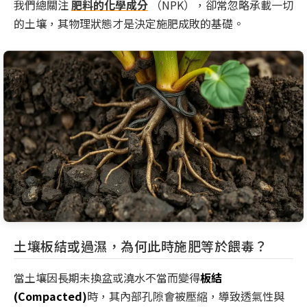
我們總關注
肥料的化學成分
（NPK），卻常忽略承載一切
的土壤，其物理狀態才是決定施肥成敗的基礎。
土壤板結或過濕，為何此時施肥等於餵毒？
當土壤因長期未換盆或澆水不當而變得
板結
(Compacted)
時，其內部孔隙會被壓縮，導致透氣性與