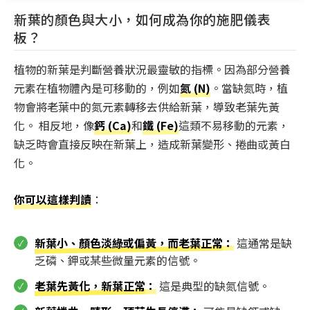
新葉的顏色與大小，如何成為你的施肥儀表
板？
植物的新葉是判斷營養狀況最靈敏的指標。因為部分營養
元素在植物體內是可移動的，例如
氮 (N)
。當缺氮時，植
物會將老葉中的氮元素轉移去供給新葉，導致老葉先黃
化。 相反地，像
鈣 (Ca)
和
鐵 (Fe)
這類不易移動的元素，
缺乏時會直接反映在新葉上，造成新葉變形、捲曲或黃白
化。
你可以這樣判讀
：
新葉小、顏色淡綠或偏黃，而老葉正常
：
這通常是缺
乏磷、鉀或某些微量元素的信號。
老葉先黃化，新葉正常
：
這是典型的缺氮信號。