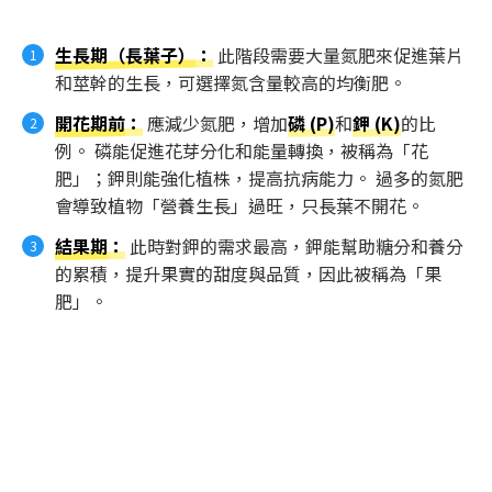
生長期（長葉子）
：
此階段需要大量氮肥來促進葉片
和莖幹的生長，可選擇氮含量較高的均衡肥。
開花期前
：
應減少氮肥，增加
磷 (P)
和
鉀 (K)
的比
例。 磷能促進花芽分化和能量轉換，被稱為「花
肥」；鉀則能強化植株，提高抗病能力。 過多的氮肥
會導致植物「營養生長」過旺，只長葉不開花。
結果期
：
此時對鉀的需求最高，鉀能幫助糖分和養分
的累積，提升果實的甜度與品質，因此被稱為「果
肥」。