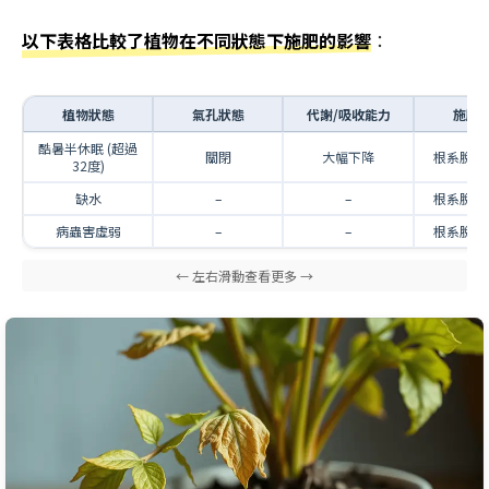
以下表格比較了植物在不同狀態下施肥的影響
：
植物狀態
氣孔狀態
代謝/吸收能力
施肥
酷暑半休眠 (超過
關閉
大幅下降
根系脫水
32度)
缺水
–
–
根系脫水
病蟲害虛弱
–
–
根系脫水