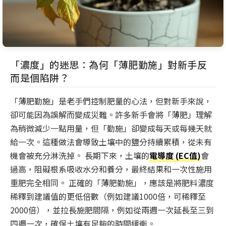
「濃度」的迷思：為何「薄肥勤施」對新手反
而是個陷阱？
「薄肥勤施」是老手們控制肥量的心法，但對新手來說，
卻可能因為誤解而變成災難。許多新手會將「薄肥」理解
為稍微減少一點用量，但「勤施」卻變成每天或每幾天就
給一次。這種做法會導致土壤中的鹽分持續累積，從未有
機會被充分淋洗掉。 長期下來，土壤的
電導度 (EC值)
會
過高，阻礙根系吸收水分和養分，最終結果和一次性施用
重肥完全相同。 正確的「薄肥勤施」，應該是將肥料濃度
稀釋到建議值的更低倍數（例如建議1000倍，可稀釋至
2000倍），並拉長施肥間隔，例如從兩週一次延長至三到
四週一次，確保土壤有足夠的時間緩衝。