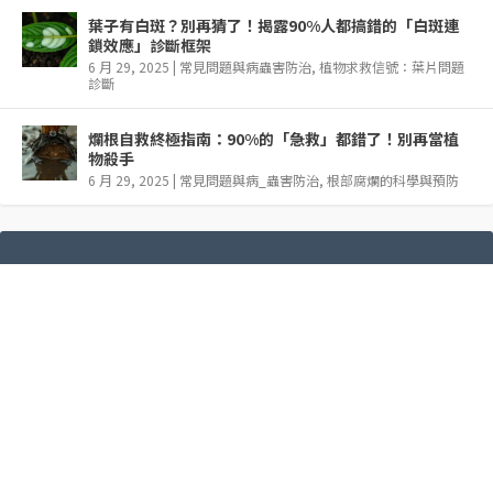
葉子有白斑？別再猜了！揭露90%人都搞錯的「白斑連
鎖效應」診斷框架
6 月 29, 2025
|
常見問題與病蟲害防治
,
植物求救信號：葉片問題
診斷
爛根自救終極指南：90%的「急救」都錯了！別再當植
物殺手
6 月 29, 2025
|
常見問題與病_蟲害防治
,
根部腐爛的科學與預防