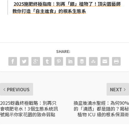
2025施肥終極指南：別再「餵」植物了！頂尖園藝師
教你打造「自主進食」的根系生態系
SHARE:
PREVIOUS
NEXT
2025蚜蟲終極戰略：別再只
換盆後澆水聖經：為何90%
會噴肥皂水！3個生態系統訊
的「澆透」都是錯的？揭秘
號揭示你家花園的致命弱點
植物 ICU 級的根系保濕術