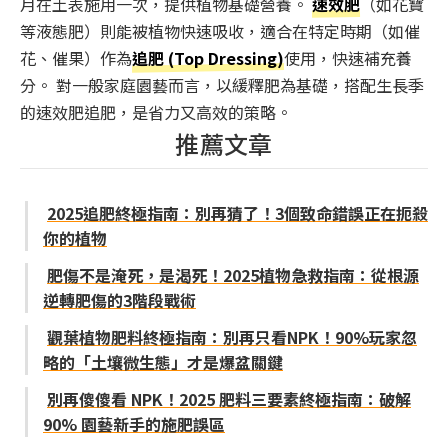
月在土表施用一次，提供植物基礎營養。
速效肥
（如花寶
等液態肥）則能被植物快速吸收，適合在特定時期（如催
花、催果）作為
追肥 (Top Dressing)
使用，快速補充養
分。 對一般家庭園藝而言，以緩釋肥為基礎，搭配生長季
的速效肥追肥，是省力又高效的策略。
推薦文章
2025追肥終極指南：別再猜了！3個致命錯誤正在扼殺
你的植物
肥傷不是淹死，是渴死！2025植物急救指南：從根源
逆轉肥傷的3階段戰術
觀葉植物肥料終極指南：別再只看NPK！90%玩家忽
略的「土壤微生態」才是爆盆關鍵
別再傻傻看 NPK！2025 肥料三要素終極指南：破解
90% 園藝新手的施肥誤區