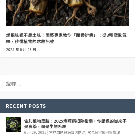
爛根味道不是土味！園藝專家教你「聞香辨病」：從3種腐敗氣
味，秒懂植物的求救訊號
2025 年 6 月 29 日
RECENT POSTS
告別植物黑臉：2025煤煙病根除指南，你錯過的從來不
是農藥，而是生態系統
6 月 29, 2025
|
常見問題與病蟲害防治
,
常見病害識別與處理