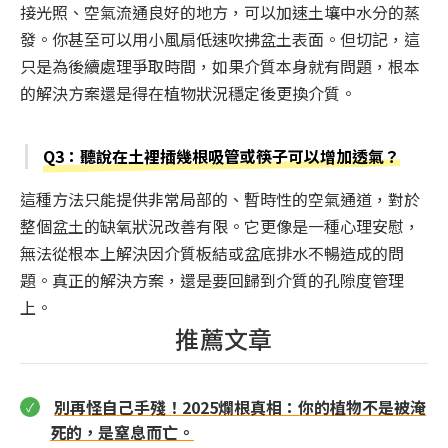
接光照、空氣流通良好的地方，可以加速土壤中水分的蒸
發。你甚至可以用小風扇低速吹拂盆土表面。但切記，這
只是為後續處理爭取時間，如果介質本身就有問題，根本
的解決方案還是得在植物狀況穩定後更換介質。
Q3：聽說在土裡插幾根吸管或筷子可以增加透氣？
這種方法只能提供非常局部的、暫時性的空氣通道，對於
整個盆土的缺氧狀況改善有限。它更像是一種心理安慰，
無法從根本上解決因介質板結或盆底排水不暢造成的問
題。真正的解決方案，還是要回歸到介質的孔隙度管理
上。
推薦文章
別再怪自己手殘！2025爛根真相：你的植物不是被淹
死的，是窒息而亡。