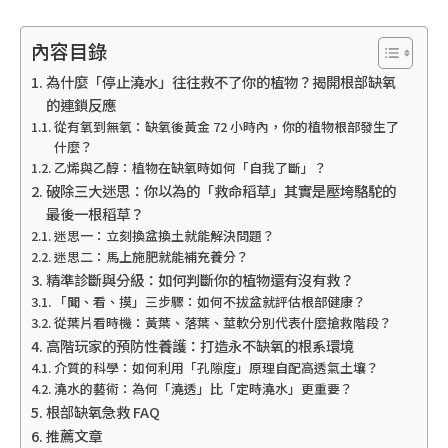
內容目錄
為什麼「停止澆水」往往救不了你的植物？揭開根部缺氧
的連鎖反應
從有氧到無氧：缺氧後黃金 72 小時內，你的植物根部發生了
什麼？
乙烯與乙醇：植物在缺氧時如何「自我了斷」？
破除三大迷思：你以為的「救命稻草」其實是壓垮駱駝的
最後一根稻草？
迷思一：立刻換盆換土就能解決問題？
迷思二：馬上施肥就能補充養分？
精準診斷與分級：如何判斷你的植物還有沒有救？
「聞、看、摸」三步驟：如何不拔盆就評估根部健康？
從葉片看時機：黃葉、落葉、莖軟分別代表什麼搶救階段？
高階玩家的預防性養護：打造永不缺氧的根系環境
介質的科學：如何利用「孔隙度」原理自配高透氣土壤？
澆水的藝術：為何「澆透」比「定時澆水」更重要？
根部缺氧急救 FAQ
推薦文章