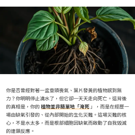
你是否曾經對著一盆垂頭喪氣、葉片發黃的植物感到無
力？你明明停止澆水了，但它卻一天天走向死亡。這背後
的真相是，你的
植物並非簡單地「淹死
」，而是在經歷一
場由缺氧引發的、從內部開始的生化災難。這場災難的核
心，不是水太多，而是根部細胞因缺氧而啟動了自我毀滅
的連鎖反應。