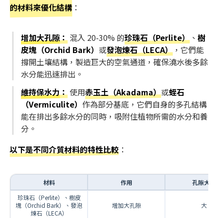
的材料來優化結構
：
增加大孔隙
：
混入 20-30% 的
珍珠石（Perlite）
、
樹
皮塊（Orchid Bark）
或
發泡煉石（LECA）
，它們能
撐開土壤結構，製造巨大的空氣通道，確保澆水後多餘
水分能迅速排出。
維持保水力
：
使用
赤玉土（Akadama）
或
蛭石
（Vermiculite）
作為部分基底，它們自身的多孔結構
能在排出多餘水分的同時，吸附住植物所需的水分和養
分。
以下是不同介質材料的特性比較
：
材料
作用
孔隙大小
珍珠石（Perlite）、樹皮
塊（Orchid Bark）、發泡
增加大孔隙
大
煉石（LECA）