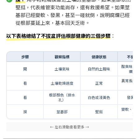
堅挺，代表維管束功能尚存，還有救援希望。如果莖
基部已經變軟、發黑，甚至一碰就倒，說明腐爛已經
從根部蔓延上來，基本回天乏術。
以下表格總結了不拔盆評估根部健康的三個步驟
：
步驟
觀察指標
健康狀態
不健康
酸臭味、
聞
土壤氣味
自然的土腥味
爛的
異常長時
看
土壤乾燥速度
正常
潤
根部顏色（排水
看
白色或淺黃色
發黑、
孔）
變軟、發
摸
莖基部
堅挺
就