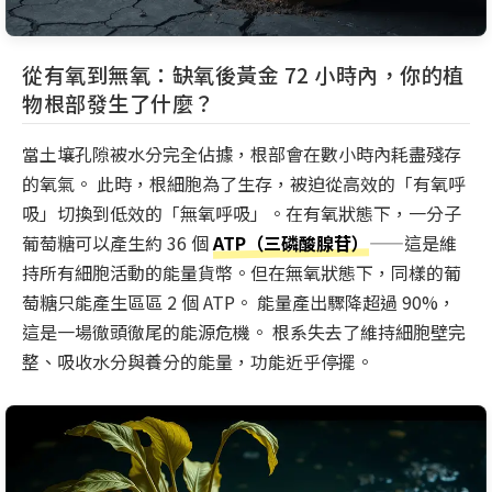
從有氧到無氧：缺氧後黃金 72 小時內，你的植
物根部發生了什麼？
當土壤孔隙被水分完全佔據，根部會在數小時內耗盡殘存
的氧氣。 此時，根細胞為了生存，被迫從高效的「有氧呼
吸」切換到低效的「無氧呼吸」。在有氧狀態下，一分子
葡萄糖可以產生約 36 個
ATP（三磷酸腺苷）
——這是維
持所有細胞活動的能量貨幣。但在無氧狀態下，同樣的葡
萄糖只能產生區區 2 個 ATP。 能量產出驟降超過 90%，
這是一場徹頭徹尾的能源危機。 根系失去了維持細胞壁完
整、吸收水分與養分的能量，功能近乎停擺。