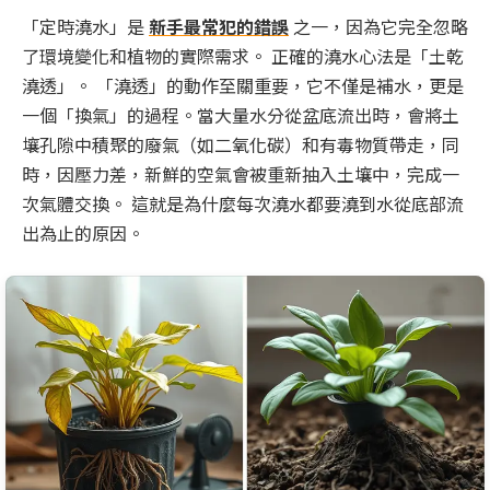
「定時澆水」是
新手最常犯的錯誤
之一，因為它完全忽略
了環境變化和植物的實際需求。 正確的澆水心法是「土乾
澆透」。 「澆透」的動作至關重要，它不僅是補水，更是
一個「換氣」的過程。當大量水分從盆底流出時，會將土
壤孔隙中積聚的廢氣（如二氧化碳）和有毒物質帶走，同
時，因壓力差，新鮮的空氣會被重新抽入土壤中，完成一
次氣體交換。 這就是為什麼每次澆水都要澆到水從底部流
出為止的原因。