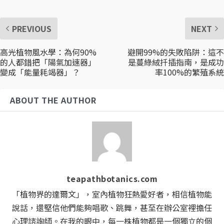
PREVIOUS
NEXT
高光植物風水學：為何90%
避開99%的失敗陷阱：這不
的人都錯把「陽氣加速器」
是蔓綠絨扦插指南，是成功
變成「能量耗竭器」？
率100%的繁殖系統
ABOUT THE AUTHOR
teapathbotanics.com
「植物界的達爾文」，室內植物狂熱愛好者，相信植物能
說話，還堅信他們能夠唱歌、跳舞，甚至在辦公室裡擔任
心理諮詢師。在我的眼中，每一株植物都是一個獨立的個