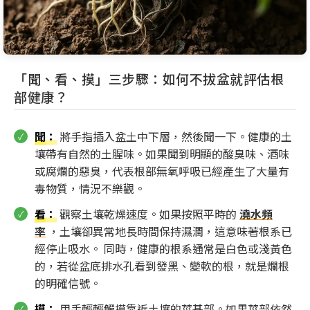
「聞、看、摸」三步驟：如何不拔盆就評估根
部健康？
聞
：
將手指插入盆土中下層，然後聞一下。健康的土
壤帶有自然的土腥味。如果聞到明顯的酸臭味、酒味
或腐爛的惡臭，代表根部無氧呼吸已經產生了大量有
毒物質，情況不樂觀。
看
：
觀察土壤乾燥速度。如果按照平時的
澆水頻
率
，土壤卻異常地長時間保持濕潤，這意味著根系已
經停止吸水。 同時，健康的根系通常是白色或淺黃色
的，若從盆底排水孔看到發黑、變軟的根，就是爛根
的明確信號。
摸
：
用手輕輕觸摸靠近土壤的莖基部。如果莖部依然