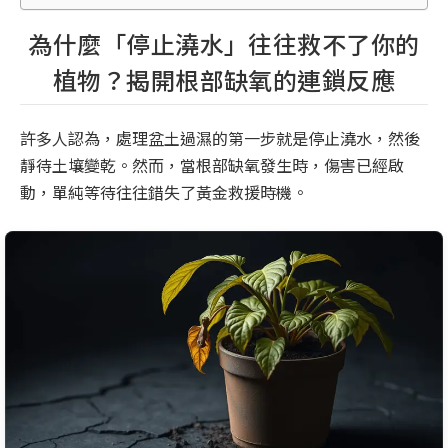
為什麼「停止澆水」往往救不了你的
植物？揭開根部缺氧的連鎖反應
許多人認為，處理盆土過濕的第一步就是停止澆水，然後
靜待土壤變乾。然而，當根部缺氧發生時，傷害已經啟
動，單純等待往往錯失了黃金救援時機。