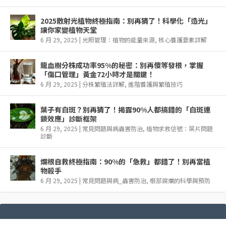
2025散射光植物終極指南：別再猜了！科學化「造光」
讓你家變植物天堂
6 月 29, 2025
|
光照管理：植物的能量來源
,
核心養護要素詳解
龍血樹分株成功率95%的秘密：別再傻等發根，掌握
「傷口管理」黃金72小時才是關鍵！
6 月 29, 2025
|
分株繁殖法詳解
,
進階養護與繁殖技巧
葉子有白斑？別再猜了！揭露90%人都搞錯的「白斑連
鎖效應」診斷框架
6 月 29, 2025
|
常見問題與病蟲害防治
,
植物求救信號：葉片問題
診斷
爛根自救終極指南：90%的「急救」都錯了！別再當植
物殺手
6 月 29, 2025
|
常見問題與病_蟲害防治
,
根部腐爛的科學與預防