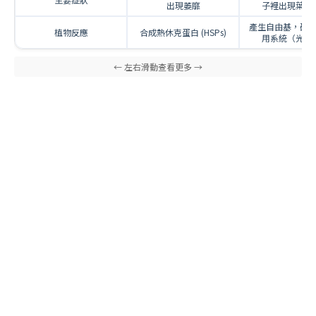
出現萎靡
子裡出現葉片
產生自由基，破
植物反應
合成熱休克蛋白 (HSPs)
用系統（光抑