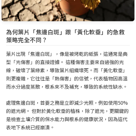
為何葉片「焦邊白斑」跟「黃化軟垂」的急救
策略完全不同？
葉片出現「焦邊白斑」，像是被烤乾的紙張，這通常是典
型「光傷害」的直接證據。 這種傷害主要來自過強的光
線，破壞了葉綠素，導致葉片組織壞死。而「黃化軟垂」
則更複雜，它往往是「熱傷害」的信號，代表植物因高溫
而水分過度蒸散，根系來不及補充，導致的系統性缺水。
處理焦邊白斑，首要之務是立即減少光照，例如使用50%
的遮光網。 但對於黃化軟垂的植株，除了遮光，更關鍵的
是檢查土壤介質的保水能力與根系的健康狀況，因為這代
表地下系統已經崩潰。