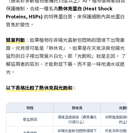
（通常對多數植物是攝氏35度以上）時，植物會啟動自我
保護機制，合成一種名為
熱休克蛋白 (Heat Shock
Proteins, HSPs)
的特殊蛋白質，來保護細胞內其他蛋白
質免於變性。
簡單判斷
：如果植物在非陽光直射但悶熱的環境下出現萎
靡，元兇很可能是「熱休克」。如果是在天氣涼爽但陽光
猛烈的日子裡出現葉片白化，那「光飽和」就是主因。 了
解這兩者的區別，才能對症下藥，而不是一味地澆水或遮
光。
以下表格比較了熱休克與光飽和
：
特性
熱休克
光飽和
環境溫度過高（通常攝氏
光照強度超過植
發生原因
35度以上）
的上限
非陽光直射但悶熱環境下
天氣涼爽但陽光
主要症狀