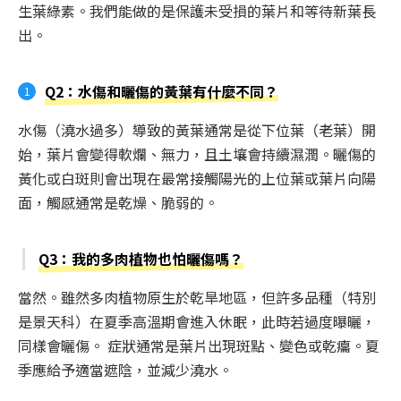
生葉綠素。我們能做的是保護未受損的葉片和等待新葉長
出。
Q2：水傷和曬傷的黃葉有什麼不同？
水傷（澆水過多）導致的黃葉通常是從下位葉（老葉）開
始，葉片會變得軟爛、無力，且土壤會持續濕潤。曬傷的
黃化或白斑則會出現在最常接觸陽光的上位葉或葉片向陽
面，觸感通常是乾燥、脆弱的。
Q3：我的多肉植物也怕曬傷嗎？
當然。雖然多肉植物原生於乾旱地區，但許多品種（特別
是景天科）在夏季高溫期會進入休眠，此時若過度曝曬，
同樣會曬傷。 症狀通常是葉片出現斑點、變色或乾癟。夏
季應給予適當遮陰，並減少澆水。