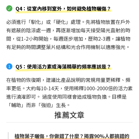
Q4：從室內移到室外，如何避免植物曬傷？
必須進行「馴化」或「硬化」處理。先將植物放置在戶外
有遮蔽的陰涼處一週，再逐漸增加每天接受陽光直射的時
間，從1-2小時開始，每週逐步增加，歷時2-3週，讓植物
有足夠的時間調整葉片結構和光合作用機制以適應強光。
Q5：使用活力素或海藻精華的頻率應該是？
在植物的恢復期，建議比產品說明的常規用量更稀釋、頻
率更低。大約每10-14天，使用稀釋1000-2000倍的活力素
進行澆灌即可。 過度使用同樣會造成植物負擔。目標是
「輔助」而非「強迫」生長。
推薦文章
植物葉子曬傷，你做錯了什麼？揭露90%人都搞錯的