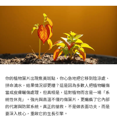
你的植物葉片出現焦黃斑點，你心急地把它移到陰涼處、
拼命澆水，結果情況卻更糟？這是因為多數人把植物曬傷
當成皮膚曬傷處理，但真相是，這對植物而言是一場「系
統性休克」。強光與高溫不僅灼傷葉片，更癱瘓了它內部
的代謝與防禦系統。真正的搶救，不是做表面功夫，而是
要深入核心，重啟它的生長引擎。