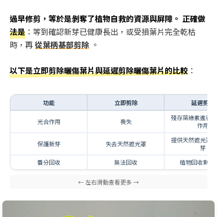
過早修剪，等於是剝奪了植物自救的資源與屏障。 正確做
法是
：等到確認新芽已健康長出，或受損葉片完全乾枯
時，再
從葉柄基部剪除
。
以下是立即剪除曬傷葉片與延遲剪除曬傷葉片的比較
：
功能
立即剪除
延遲剪除
殘存葉綠素進行
光合作用
喪失
作用
提供天然遮光罩
保護新芽
失去天然遮光罩
芽
養分回收
無法回收
植物回收剩餘