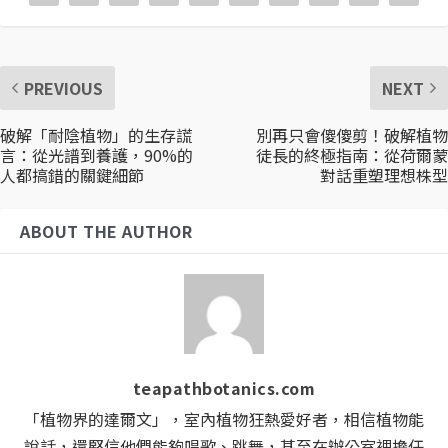
PREVIOUS
NEXT
破解「耐陰植物」的生存謊
別再只會傻傻剪！破解植物
言：從光譜到養護，90%的
徒長的終極指南：從荷爾蒙
人都搞錯的關鍵細節
對話重塑理想株型
ABOUT THE AUTHOR
teapathbotanics.com
「植物界的達爾文」，室內植物狂熱愛好者，相信植物能
說話，還堅信他們能夠唱歌、跳舞，甚至在辦公室裡擔任