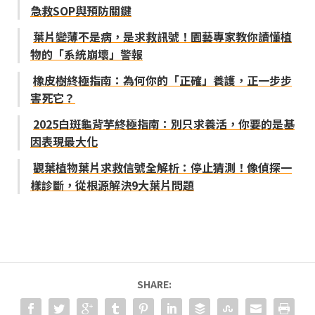
急救SOP與預防關鍵
葉片變薄不是病，是求救訊號！園藝專家教你讀懂植
物的「系統崩壞」警報
橡皮樹終極指南：為何你的「正確」養護，正一步步
害死它？
2025白斑龜背芋終極指南：別只求養活，你要的是基
因表現最大化
觀葉植物葉片求救信號全解析：停止猜測！像偵探一
樣診斷，從根源解決9大葉片問題
SHARE: