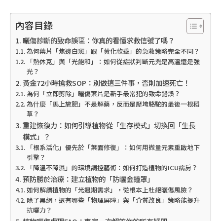
內容目錄
曬傷診斷的致命誤區：你真的看懂求救信號了嗎？
為何葉片「焦邊白斑」跟「黃化軟垂」的急救策略完全不同？
「熱休克」與「光飽和」：如何從症狀判斷元兇是高溫還是強
光？
黃金72小時搶救SOP：別做這三件事，否則加速死亡！
為何「立即剪除」曬傷葉片是新手最常犯的致命錯誤？
為什麼「馬上施肥」不是解藥，反而是壓垮駱駝的最後一根稻
草？
重建恢復力：如何引導植物從「生存模式」切換回「生長
模式」？
「根系活化」優先於「葉面修復」：如何用微量元素重啟地下
引擎？
「降溫不降濕」的環境調控藝術：如何打造植物的ICU病房？
預防勝於治療：建立植物的「防曬金鐘罩」
如何解讀植物的「光週期需求」，從根本上杜絕曬傷風險？
除了黑網，還有哪些「物理屏障」與「介質改良」策略能提升
抗曬力？