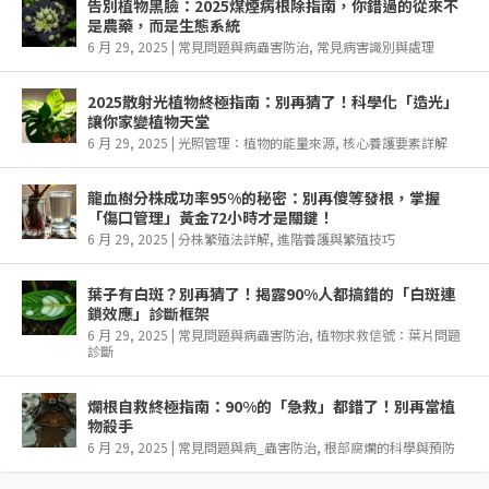
告別植物黑臉：2025煤煙病根除指南，你錯過的從來不
是農藥，而是生態系統
6 月 29, 2025
|
常見問題與病蟲害防治
,
常見病害識別與處理
2025散射光植物終極指南：別再猜了！科學化「造光」
讓你家變植物天堂
6 月 29, 2025
|
光照管理：植物的能量來源
,
核心養護要素詳解
龍血樹分株成功率95%的秘密：別再傻等發根，掌握
「傷口管理」黃金72小時才是關鍵！
6 月 29, 2025
|
分株繁殖法詳解
,
進階養護與繁殖技巧
葉子有白斑？別再猜了！揭露90%人都搞錯的「白斑連
鎖效應」診斷框架
6 月 29, 2025
|
常見問題與病蟲害防治
,
植物求救信號：葉片問題
診斷
爛根自救終極指南：90%的「急救」都錯了！別再當植
物殺手
6 月 29, 2025
|
常見問題與病_蟲害防治
,
根部腐爛的科學與預防