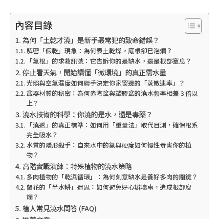
內容目錄
為何「土乾才澆」是新手最常犯的致命錯誤？
解密「假乾」現象：為何表土乾燥，底根卻已泡爛？
「氣根」的求救訊號：它告訴你的是缺水，還是根部窒息？
停止看天氣，開始讀懂「微環境」的真正需水量
光照與空氣濕度如何聯手決定你家窗邊的「蒸散速率」？
盆器材質的秘密：為何赤陶盆與塑膠盆的澆水頻率相差 3 倍以
上？
澆水技術的科學：你澆的是水，還是毒藥？
「澆透」的真正標準：如何用「重量法」取代目測，確保根系
完全吸水？
水質的隱形殺手：自來水中的氯與硬度如何慢性毒害你的植
物？
高階實戰演練：特殊植物的澆水策略
多肉植物的「乾濕循環」：為何刻意缺水是養好多肉的關鍵？
蘭花的「半水耕」迷思：如何避免好心辦壞事，造成根部腐
爛？
植人常見澆水問答 (FAQ)