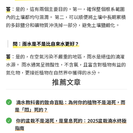
答
：是的，這有兩個主要目的。第一，確保整個根系範圍
內的土壤都均勻濕潤。 第二，可以順便將土壤中長期累積
的多餘鹽分和礦物質沖洗掉一部分，避免土壤鹽鹼化。
問
：雨水是不是比自來水更好？
答
：是的，在空氣污染不嚴重的地區，雨水是絕佳的澆灌
水源。 雨水通常呈微酸性，不含氯，且富含對植物有益的
氮化物，更接近植物在自然界中獲得的水分。
推薦文章
澆水教科書的致命盲點：為何你的植物不是渴死，而
是「悶」死的？
你的盆栽不是渴死，是窒息死的：2025盆栽澆水終極
指南