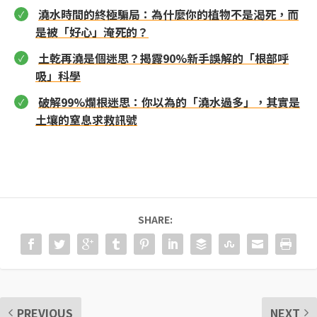
澆水時間的終極騙局：為什麼你的植物不是渴死，而
是被「好心」淹死的？
土乾再澆是個迷思？揭露90%新手誤解的「根部呼
吸」科學
破解99%爛根迷思：你以為的「澆水過多」，其實是
土壤的窒息求救訊號
SHARE:
PREVIOUS
NEXT