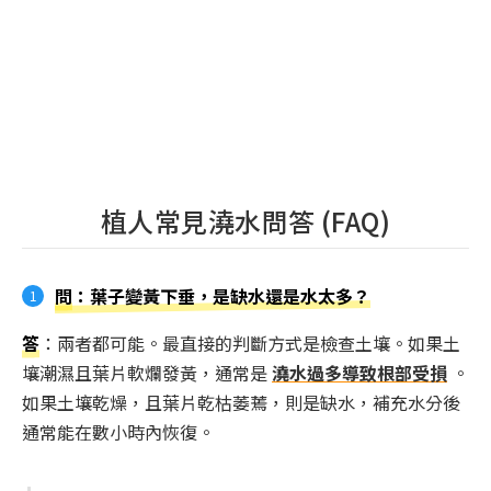
植人常見澆水問答 (FAQ)
問
：葉子變黃下垂，是缺水還是水太多？
答
：兩者都可能。最直接的判斷方式是檢查土壤。如果土
壤潮濕且葉片軟爛發黃，通常是
澆水過多導致根部受損
。
如果土壤乾燥，且葉片乾枯萎蔫，則是缺水，補充水分後
通常能在數小時內恢復。