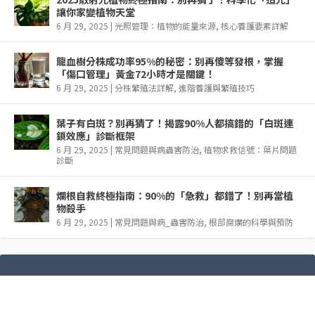
讓你家變植物天堂
6 月 29, 2025
|
光照管理：植物的能量來源
,
核心養護要素詳解
龍血樹分株成功率95%的秘密：別再傻等發根，掌握
「傷口管理」黃金72小時才是關鍵！
6 月 29, 2025
|
分株繁殖法詳解
,
進階養護與繁殖技巧
葉子有白斑？別再猜了！揭露90%人都搞錯的「白斑連
鎖效應」診斷框架
6 月 29, 2025
|
常見問題與病蟲害防治
,
植物求救信號：葉片問題
診斷
爛根自救終極指南：90%的「急救」都錯了！別再當植
物殺手
6 月 29, 2025
|
常見問題與病_蟲害防治
,
根部腐爛的科學與預防