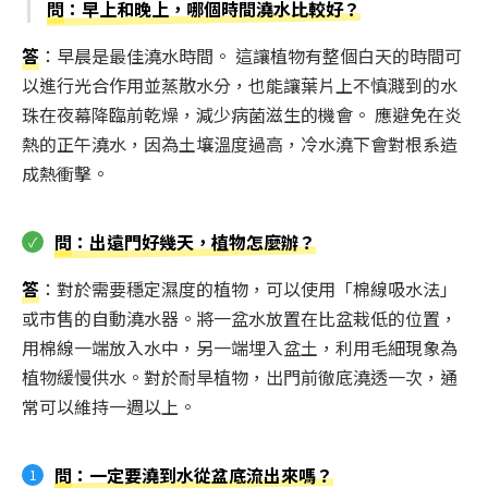
問
：早上和晚上，哪個時間澆水比較好？
答
：早晨是最佳澆水時間。 這讓植物有整個白天的時間可
以進行光合作用並蒸散水分，也能讓葉片上不慎濺到的水
珠在夜幕降臨前乾燥，減少病菌滋生的機會。 應避免在炎
熱的正午澆水，因為土壤溫度過高，冷水澆下會對根系造
成熱衝擊。
問
：出遠門好幾天，植物怎麼辦？
答
：對於需要穩定濕度的植物，可以使用「棉線吸水法」
或市售的自動澆水器。將一盆水放置在比盆栽低的位置，
用棉線一端放入水中，另一端埋入盆土，利用毛細現象為
植物緩慢供水。對於耐旱植物，出門前徹底澆透一次，通
常可以維持一週以上。
問
：一定要澆到水從盆底流出來嗎？