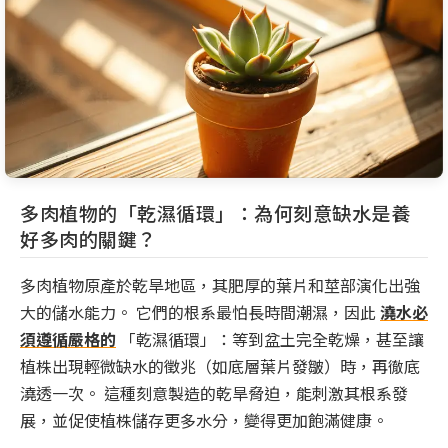
多肉植物的「乾濕循環」：為何刻意缺水是養
好多肉的關鍵？
多肉植物原產於乾旱地區，其肥厚的葉片和莖部演化出強
大的儲水能力。 它們的根系最怕長時間潮濕，因此
澆水必
須遵循嚴格的
「乾濕循環」：等到盆土完全乾燥，甚至讓
植株出現輕微缺水的徵兆（如底層葉片發皺）時，再徹底
澆透一次。 這種刻意製造的乾旱脅迫，能刺激其根系發
展，並促使植株儲存更多水分，變得更加飽滿健康。