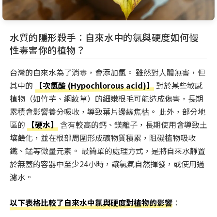
水質的隱形殺手：自來水中的氯與硬度如何慢
性毒害你的植物？
台灣的自來水為了消毒，會添加氯。 雖然對人體無害，但
其中的
【次氯酸 (Hypochlorous acid)】
對於某些敏感
植物（如竹芋、網紋草）的細嫩根毛可能造成傷害，長期
累積會影響養分吸收，導致葉片邊緣焦枯。 此外，部分地
區的
【硬水】
含有較高的鈣、鎂離子，長期使用會導致土
壤鹼化，並在根部周圍形成礦物質積累，阻礙植物吸收
鐵、錳等微量元素。 最簡單的處理方式，是將自來水靜置
於無蓋的容器中至少24小時，讓氯氣自然揮發，或使用過
濾水。
以下表格比較了自來水中氯與硬度對植物的影響
：