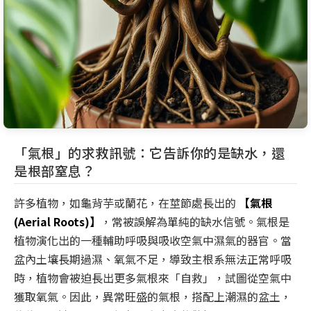
「氣根」的求救訊號：它告訴你的是缺水，還
是根部窒息？
許多植物，如龜背芋或蘭花，在莖節處長出的
【氣根
(Aerial Roots)】
，常被誤解為單純的缺水信號。氣根是
植物演化出的一種輔助呼吸與吸收空氣中濕氣的器官。當
盆內土壤長期過濕、氧氣不足，導致主根系無法正常呼吸
時，植物會被迫長出更多氣根來「自救」，試圖從空氣中
獲取氧氣。因此，異常旺盛的氣根，搭配上潮濕的盆土，