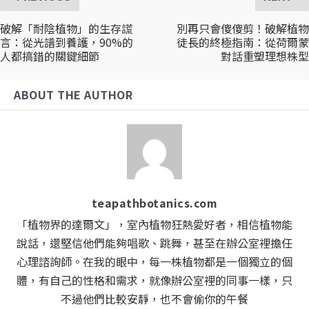
破解「耐陰植物」的生存謊
別再只會傻傻剪！破解植物
言：從光譜到養護，90%的
徒長的終極指南：從荷爾蒙
人都搞錯的關鍵細節
對話重塑理想株型
ABOUT THE AUTHOR
teapathbotanics.com
「植物界的達爾文」，室內植物狂熱愛好者，相信植物能
說話，還堅信他們能夠唱歌、跳舞，甚至在辦公室裡擔任
心理諮詢師。在我的眼中，每一株植物都是一個獨立的個
體，有自己的性格和需求，就像辦公室裡的同事一樣，只
不過他們比較安靜，也不會偷你的午餐