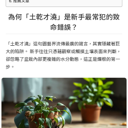
推薦文章
為何「土乾才澆」是新手最常犯的致
命錯誤？
「土乾才澆」這句園藝界流傳最廣的箴言，其實隱藏著巨
大的陷阱。 新手往往只憑藉觀察或觸摸土壤表面來判斷，
卻忽略了盆栽內部更複雜的水分動態，這正是爛根的第一
步。