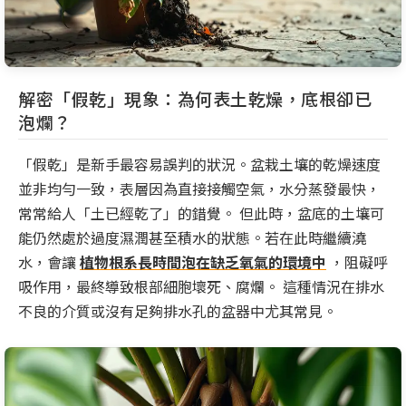
解密「假乾」現象：為何表土乾燥，底根卻已
泡爛？
「假乾」是新手最容易誤判的狀況。盆栽土壤的乾燥速度
並非均勻一致，表層因為直接接觸空氣，水分蒸發最快，
常常給人「土已經乾了」的錯覺。 但此時，盆底的土壤可
能仍然處於過度濕潤甚至積水的狀態。若在此時繼續澆
水，會讓
植物根系長時間泡在缺乏氧氣的環境中
，阻礙呼
吸作用，最終導致根部細胞壞死、腐爛。 這種情況在排水
不良的介質或沒有足夠排水孔的盆器中尤其常見。