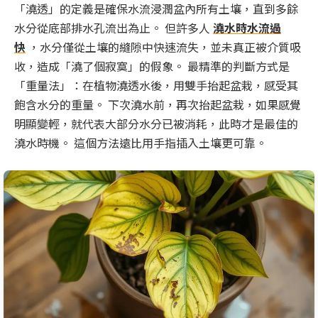
「澆透」的定義是確保水流浸潤盆內所有土壤，直到多餘
水分從底部排水孔流出為止。 但許多人
澆水時水流過
快
，水分僅從土壤的縫隙中快速流失，並未真正被介質吸
收，造成「澆了個寂寞」的假象。 最精準的判斷方式是
「重量法」：在植物澆透水後，用雙手抬起盆栽，感受其
飽含水分的重量。 下次澆水前，再次抬起盆栽，如果感覺
明顯變輕，就代表大部分水分已被消耗，此時才是最佳的
澆水時機。 這個方法遠比用手指插入土壤更可靠。