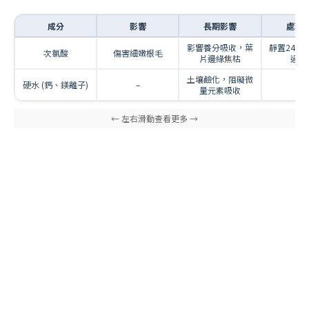
成分
影響
長期影響
處理
影響養分吸收，葉
靜置24小
次氯酸
傷害細嫩根毛
片邊緣焦枯
過濾
土壤鹼化，阻礙微
硬水 (鈣、鎂離子)
–
–
量元素吸收