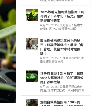
2025散射光植物終極指南：別
再猜了！科學化「造光」讓你
家變植物天堂
6 月 29, 2025
|
光照管理：植物的
能量來源
,
核心養護要素詳解
龍血樹分株成功率95%的秘
密：別再傻等發根，掌握「傷
口管理」黃金72小時才是關
鍵！
6 月 29, 2025
|
分株繁殖法詳解
,
進
階養護與繁殖技巧
葉子有白斑？別再猜了！揭露
90%人都搞錯的「白斑連鎖效
應」診斷框架
6 月 29, 2025
|
常見問題與病蟲害
防治
,
植物求救信號：葉片問題診斷
爛根自救終極指南：90%的