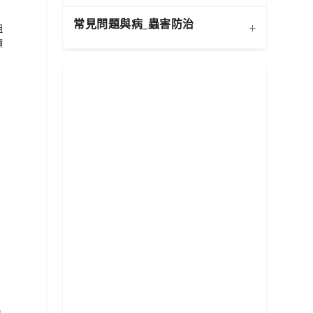
寵物安全與有毒植物清單
健康
常見問題與病_蟲害防治
+
組
積
扦插繁殖法詳解
施肥策略：植物的營養補充
功能性植物推薦 (淨化空氣)
換盆指南：為成長提供新空
水分奧秘：澆水技巧與濕度
居家環境評估與植物挑選
相似植物辨識 (黃金葛 VS.
間
平衡
心葉蔓綠絨)
常見蟲害識別與天然防治
新手常見錯誤與解決方案
分株繁殖法詳解
光照管理：植物的能量來源
植物求救信號：葉片問題診
根部腐爛的科學與預防
修剪的藝術：塑形與促進健
必備園藝工具入門
斷
康
常見病害識別與處理
的