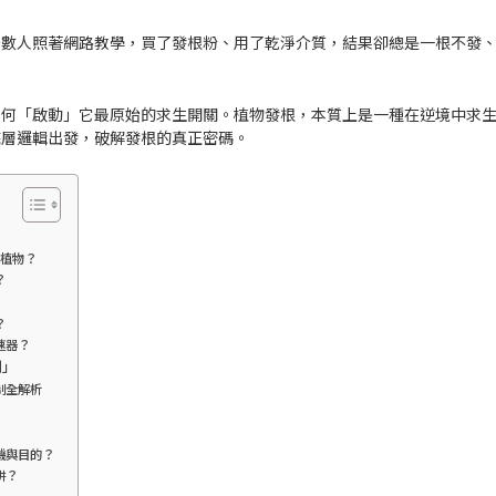
多數人照著網路教學，買了發根粉、用了乾淨介質，結果卻總是一根不發
如何「啟動」它最原始的求生開關。植物發根，本質上是一種在逆境中求
底層邏輯出發，破解發根的真正密碼。
的植物？
？
？
速器？
劑」
制全解析
機與目的？
阱？