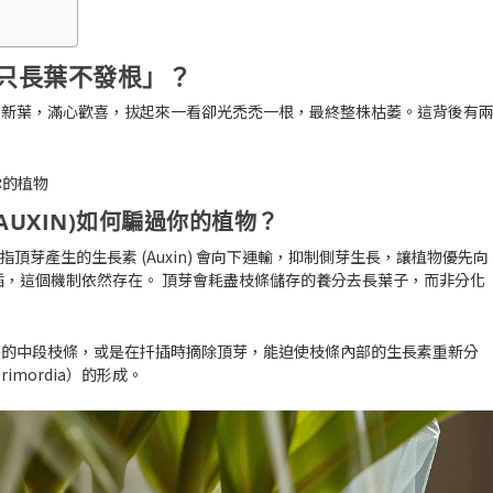
只長葉不發根」？
出新葉，滿心歡喜，拔起來一看卻光禿禿一根，最終整株枯萎。這背後有
UXIN)如何騙過你的植物？
指頂芽產生的
生長素 (Auxin)
會向下運輸，抑制側芽生長，讓植物優先向
插，這個機制依然存在。 頂芽會耗盡枝條儲存的養分去長葉子，而非分化
芽的中段枝條，或是在扦插時摘除頂芽，能迫使枝條內部的生長素重新分
imordia）的形成。