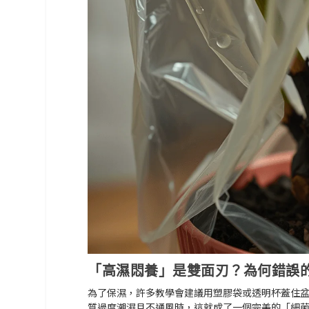
「高濕悶養」是雙面刃？為何錯誤
為了保濕，許多教學會建議用塑膠袋或透明杯蓋住盆
質過度潮濕且不通風時，這就成了一個完美的「細