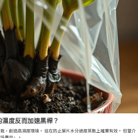
的濕度反而加速黑桿？
栽，創造高濕度環境。 這在防止葉片水分過度蒸散上確實有效。 但當介
菌培養皿」。