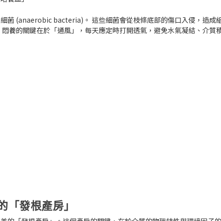
 (anaerobic bacteria)
。 這些細菌會從枝條底部的傷口入侵，造成
，悶養的關鍵在於「通風」，每天應定時打開透氣，避免水氣凝結、介質
的「發根產房」
一個完美的「發根產房」。這個產房的關鍵，在於介質的物理特性與環境因子