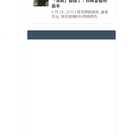
「急救」都錯了！別再當植物
殺手
、
6 月 29, 2025
|
常見問題與病_蟲害
防治
,
根部腐爛的科學與預防
生