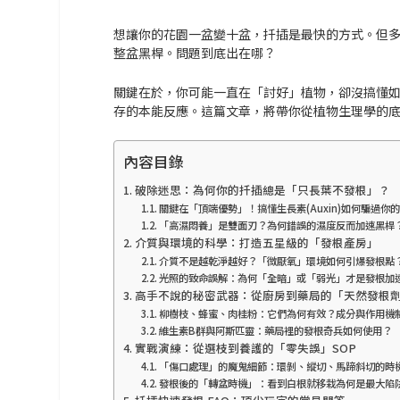
想讓你的花園一盆變十盆，扦插是最快的方式。但
整盆黑桿。問題到底出在哪？
關鍵在於，你可能一直在「討好」植物，卻沒搞懂
存的本能反應。這篇文章，將帶你從
植物生理學
的
內容目錄
破除迷思：為何你的扦插總是「只長葉不發根」？
關鍵在「頂端優勢」！搞懂生長素(Auxin)如何騙過你
「高濕悶養」是雙面刃？為何錯誤的濕度反而加速黑桿
介質與環境的科學：打造五星級的「發根產房」
介質不是越乾淨越好？「微厭氧」環境如何引爆發根點
光照的致命誤解：為何「全暗」或「弱光」才是發根加
高手不說的秘密武器：從廚房到藥局的「天然發根
柳樹枝、蜂蜜、肉桂粉：它們為何有效？成分與作用機
維生素B群與阿斯匹靈：藥局裡的發根奇兵如何使用？
實戰演練：從選枝到養護的「零失誤」SOP
「傷口處理」的魔鬼細節：環剝、縱切、馬蹄斜切的時
發根後的「轉盆時機」：看到白根就移栽為何是最大陷