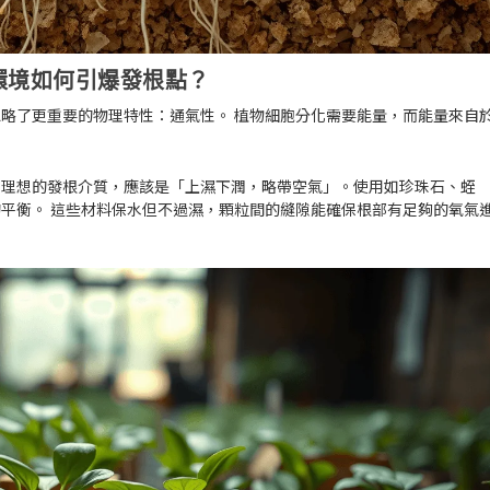
環境如何引爆發根點？
忽略了更重要的物理特性
：
通氣性
。 植物細胞分化需要能量，而能量來自
。
。理想的發根介質，應該是「上濕下潤，略帶空氣」。使用如珍珠石、蛭
平衡。 這些材料保水但不過濕，顆粒間的縫隙能確保根部有足夠的氧氣