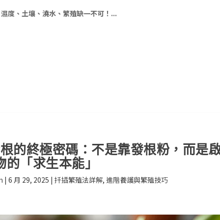
濕度、土壤、澆水、繁殖缺一不可！...
發根的終極密碼：不是靠發根粉，而是
物的「求生本能」
m
|
6 月 29, 2025
|
扦插繁殖法詳解
,
進階養護與繁殖技巧