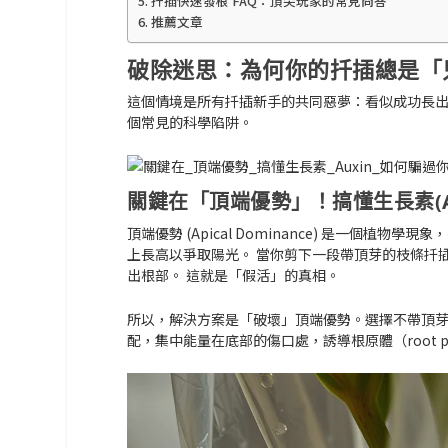
扦插快速發根 FAQ：頂尖玩家的常見問答
推薦文章
破除迷思：為何你的扦插總是「
這個情境是所有扦插新手的共同惡夢
：看似成功長
個常見的科學陷阱。
關鍵在「頂端優勢」！搞懂生長素(A
頂端優勢 (Apical Dominance)
是一個植物學現象，
上長高以爭取陽光。 當你剪下一段帶頂芽的枝條扦
出根部。 這就是「假活」的真相。
所以，解決方案是「破壞」頂端優勢。選擇不帶頂
配，集中能量在底部的傷口處，誘導根原體（root pr