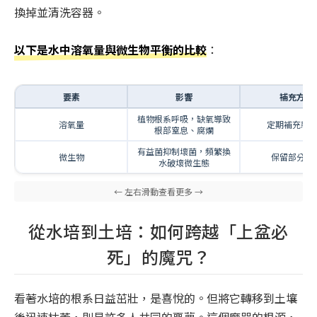
換掉並清洗容器。
以下是水中溶氧量與微生物平衡的比較
：
要素
影響
補充方式
植物根系呼吸，缺氧導致
溶氧量
定期補充新
根部窒息、腐爛
有益菌抑制壞菌，頻繁換
微生物
保留部分舊
水破壞微生態
從水培到土培：如何跨越「上盆必
死」的魔咒？
看著水培的根系日益茁壯，是喜悅的。但將它轉移到土壤