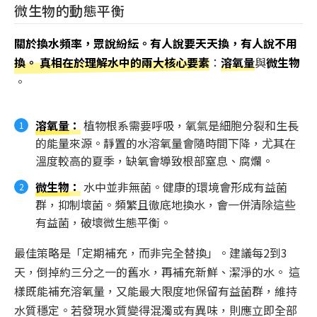
微生物的動態平衡
關於換水頻率，眾說紛紜。有人說要天天換，有人說不用
換。 真相在於理解水中的兩大核心要素
：
溶氧量
與
微生物
。
溶氧量
：
植物根系需要呼吸，氧氣是細胞分裂和生長
的能量來源。靜置的水溶氧量會隨時間下降，尤其在
溫度較高的夏季，缺氧會導致根部窒息、腐爛。
微生物
：
水中並非無菌。健康的環境會形成有益菌
群，抑制壞菌。頻繁且徹底地換水，會一併清除這些
有益菌，破壞微生態平衡。
最佳策略是「定期補充，而非完全替換」。建議每2到3
天，倒掉約三分之一的舊水，再補充新鮮、潔淨的水。 這
樣既能補充溶氧量，又能最大限度地保留有益菌群，維持
水質穩定。若發現水質變得混濁或有異味，則應立即全部