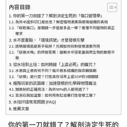
內容目錄
你的第一刀就錯了？解剖決定生死的「傷口管理學」
為何45度斜切口是迷思？解密植物激素與癒傷組織的真相
「晾乾傷口」是關鍵一步還是多此一舉？看懂不同植物的真正
需求
水不是重點，「環境訊號」才是發根引擎
透明玻璃瓶是新手陷阱？光線如何抑制發根激素作用
「該換水嗎」的終極答案：破解水中溶氧量與微生物的動態平
衡
從水培到土培：如何跨越「上盆必死」的魔咒？
水根與土根有何不同？揭示根系結構的致命轉換期
「訓根」是什麼？打造高存活率上盆SOP的3個關鍵
進階玩家的武器庫：加速發根的化學與物理魔法
開根粉的正確用法：為何90%的人都用錯了？
氣泡石與加溫墊：如何用魚缸設備打造發根工廠？
水培扦插常見問題 (FAQ)
推薦文章
你的第一刀就錯了？解剖決定生死的