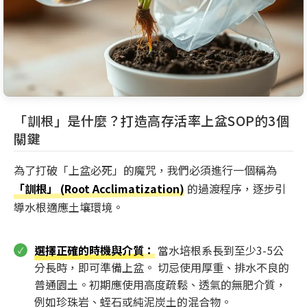
「訓根」是什麼？打造高存活率上盆SOP的3個
關鍵
為了打破「上盆必死」的魔咒，我們必須進行一個稱為
「訓根」 (Root Acclimatization)
的過渡程序，逐步引
導水根適應土壤環境。
選擇正確的時機與介質
：
當水培根系長到至少3-5公
分長時，即可準備上盆。 切忌使用厚重、排水不良的
普通園土。初期應使用高度疏鬆、透氣的無肥介質，
例如珍珠岩、蛭石或純泥炭土的混合物。