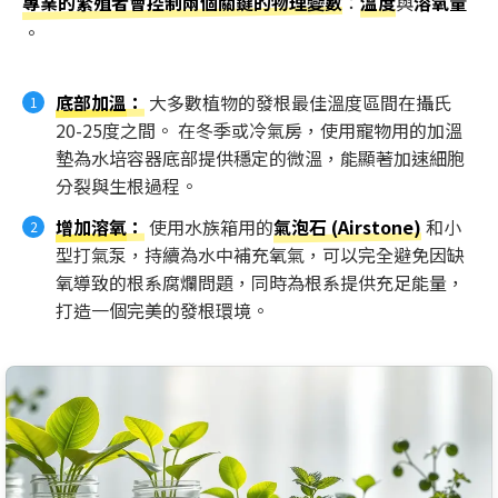
專業的繁殖者會控制兩個關鍵的物理變數
：
溫度
與
溶氧量
。
底部加溫
：
大多數植物的發根最佳溫度區間在攝氏
20-25度之間。 在冬季或冷氣房，使用寵物用的加溫
墊為水培容器底部提供穩定的微溫，能顯著加速細胞
分裂與生根過程。
增加溶氧
：
使用水族箱用的
氣泡石 (Airstone)
和小
型打氣泵，持續為水中補充氧氣，可以完全避免因缺
氧導致的根系腐爛問題，同時為根系提供充足能量，
打造一個完美的發根環境。