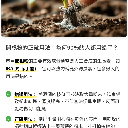
開根粉的正確用法：為何90%的人都用錯了？
市售
開根粉
的主要有效成分通常是人工合成的生長素，如
IBA (吲哚丁酸)
。 它可以強力補充外源激素，但多數人的
用法是錯的。
錯誤用法
：
將濕潤的枝條直接沾取大量粉末。這會導
致粉末結塊，濃度過高，不但無法促進生根，反而可
能灼傷切口組織。
正確用法
：
倒出少量開根粉在乾淨的表面，用乾燥的
插穗切口輕輕沾上一層薄薄的粉末，並抖掉多餘的