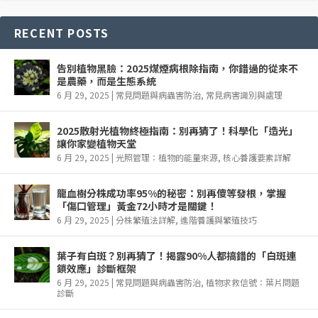
RECENT POSTS
告別植物黑臉：2025煤煙病根除指南，你錯過的從來不
是農藥，而是生態系統
6 月 29, 2025
|
常見問題與病蟲害防治
,
常見病害識別與處理
2025散射光植物終極指南：別再猜了！科學化「造光」
讓你家變植物天堂
6 月 29, 2025
|
光照管理：植物的能量來源
,
核心養護要素詳解
龍血樹分株成功率95%的秘密：別再傻等發根，掌握
「傷口管理」黃金72小時才是關鍵！
6 月 29, 2025
|
分株繁殖法詳解
,
進階養護與繁殖技巧
葉子有白斑？別再猜了！揭露90%人都搞錯的「白斑連
鎖效應」診斷框架
6 月 29, 2025
|
常見問題與病蟲害防治
,
植物求救信號：葉片問題
診斷