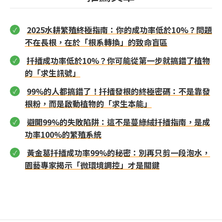
2025水耕繁殖終極指南：你的成功率低於10%？問題
不在長根，在於「根系轉換」的致命盲區
扦插成功率低於10%？你可能從第一步就搞錯了植物
的「求生訊號」
99%的人都搞錯了！扦插發根的終極密碼：不是靠發
根粉，而是啟動植物的「求生本能」
避開99%的失敗陷阱：這不是蔓綠絨扦插指南，是成
功率100%的繁殖系統
黃金葛扦插成功率99%的秘密：別再只剪一段泡水，
園藝專家揭示「微環境調控」才是關鍵