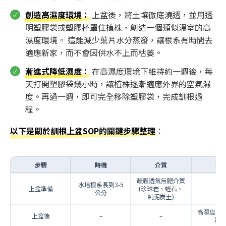
創造高濕度環境
：
上盆後，將土壤徹底澆透，並用透
明塑膠袋或塑膠杯罩住植株，創造一個類似溫室的高
濕度環境。 這能減少葉片水分蒸發，讓根系有時間去
適應新家，而不會因供水不上而枯萎。
漸進式降低濕度
：
在高濕度環境下維持約一週後，每
天打開塑膠袋幾小時，讓植株逐漸適應外界的空氣濕
度。再過一週，即可完全移除塑膠袋，完成訓根過
程。
以下是關於訓根上盆SOP的關鍵步驟整理
：
步驟
時機
介質
濕
疏鬆透氣無肥介質
水培根系長到3-5
上盆準備
(珍珠岩、蛭石、
–
公分
純泥炭土)
高濕度 (
上盆後
–
–
罩住