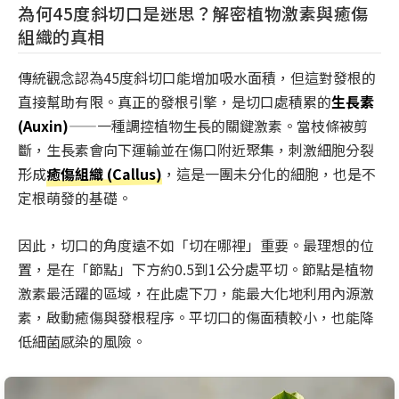
為何45度斜切口是迷思？解密植物激素與癒傷
組織的真相
傳統觀念認為45度斜切口能增加吸水面積，但這對發根的
直接幫助有限。真正的發根引擎，是切口處積累的
生長素
(Auxin)
——一種調控植物生長的關鍵激素。當枝條被剪
斷，生長素會向下運輸並在傷口附近聚集，刺激細胞分裂
形成
癒傷組織 (Callus)
，這是一團未分化的細胞，也是不
定根萌發的基礎。
因此，切口的角度遠不如「切在哪裡」重要。最理想的位
置，是在「節點」下方約0.5到1公分處平切。節點是植物
激素最活躍的區域，在此處下刀，能最大化地利用內源激
素，啟動癒傷與發根程序。平切口的傷面積較小，也能降
低細菌感染的風險。