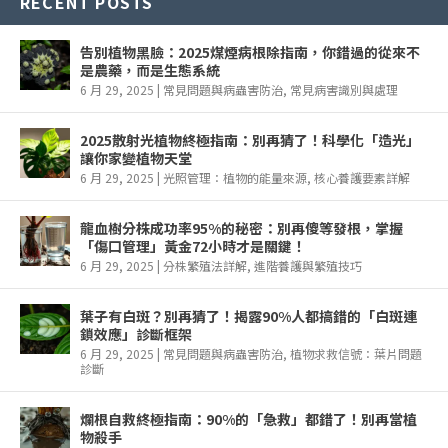
RECENT POSTS
告別植物黑臉：2025煤煙病根除指南，你錯過的從來不
是農藥，而是生態系統
6 月 29, 2025
|
常見問題與病蟲害防治
,
常見病害識別與處理
2025散射光植物終極指南：別再猜了！科學化「造光」
讓你家變植物天堂
6 月 29, 2025
|
光照管理：植物的能量來源
,
核心養護要素詳解
龍血樹分株成功率95%的秘密：別再傻等發根，掌握
「傷口管理」黃金72小時才是關鍵！
6 月 29, 2025
|
分株繁殖法詳解
,
進階養護與繁殖技巧
葉子有白斑？別再猜了！揭露90%人都搞錯的「白斑連
鎖效應」診斷框架
6 月 29, 2025
|
常見問題與病蟲害防治
,
植物求救信號：葉片問題
診斷
爛根自救終極指南：90%的「急救」都錯了！別再當植
物殺手