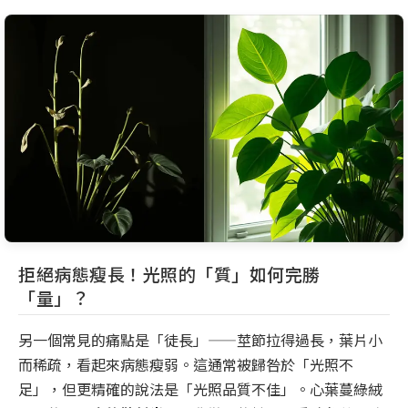
拒絕病態瘦長！光照的「質」如何完勝
「量」？
另一個常見的痛點是「徒長」——莖節拉得過長，葉片小
而稀疏，看起來病態瘦弱。這通常被歸咎於「光照不
足」，但更精確的說法是「光照品質不佳」。心葉蔓綠絨