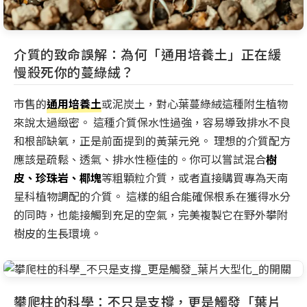
介質的致命誤解：為何「通用培養土」正在緩
慢殺死你的蔓綠絨？
市售的
通用培養土
或泥炭土，對心葉蔓綠絨這種附生植物
來說太過緻密。 這種介質保水性過強，容易導致排水不良
和根部缺氧，正是前面提到的黃葉元兇。 理想的介質配方
應該是疏鬆、透氣、排水性極佳的。你可以嘗試混合
樹
皮、珍珠岩、椰塊
等粗顆粒介質，或者直接購買專為天南
星科植物調配的介質。 這樣的組合能確保根系在獲得水分
的同時，也能接觸到充足的空氣，完美複製它在野外攀附
樹皮的生長環境。
攀爬柱的科學：不只是支撐，更是觸發「葉片