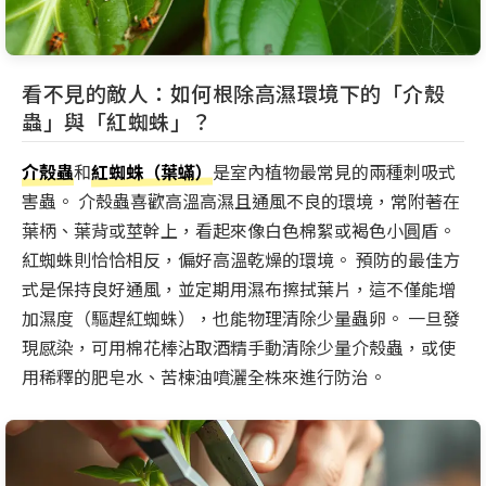
看不見的敵人：如何根除高濕環境下的「介殼
蟲」與「紅蜘蛛」？
介殼蟲
和
紅蜘蛛（葉蟎）
是室內植物最常見的兩種刺吸式
害蟲。 介殼蟲喜歡高溫高濕且通風不良的環境，常附著在
葉柄、葉背或莖幹上，看起來像白色棉絮或褐色小圓盾。
紅蜘蛛則恰恰相反，偏好高溫乾燥的環境。 預防的最佳方
式是保持良好通風，並定期用濕布擦拭葉片，這不僅能增
加濕度（驅趕紅蜘蛛），也能物理清除少量蟲卵。 一旦發
現感染，可用棉花棒沾取酒精手動清除少量介殼蟲，或使
用稀釋的肥皂水、苦楝油噴灑全株來進行防治。