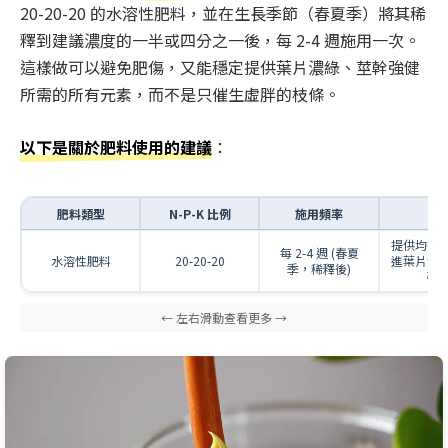
20-20-20 的水溶性肥料，並在生長季節（春夏季）將其稀
釋到建議濃度的一半或四分之一後，每 2-4 週施用一次。
這樣做可以避免肥傷，又能穩定提供葉片濃綠、莖幹強健
所需的所有元素，而不是只催生虛胖的枝條。
以下是關於肥料使用的建議
：
肥料類型
N-P-K 比例
施用頻率
目
提供均衡
每 2-4 週 (春夏
水溶性肥料
20-20-20
進葉片濃
季，稀釋後)
強