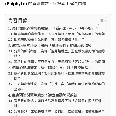
(Epiphyte)
的真實需求，從根本上解決問題。
內容目錄
為何你的心葉蔓綠絨總是「看起來不死，但長不好」？
解碼黃葉的真實信號：不只是澆水，更是「根部缺氧」的警報
拒絕病態瘦長！光照的「質」如何完勝「量」？
進階玩家的秘密：釋放「攀爬天性」的環境改造術
介質的致命誤解：為何「通用培養土」正在緩慢殺死你的蔓綠
絨？
攀爬柱的科學：不只是支撐，更是觸發「葉片大型化」的開關
精準施肥與繁殖：從「隨緣生長」到「可控爆盆」
氮磷鉀的黃金比例：如何用對肥料，催生健康葉片而非虛胖枝
條？
一刀剪出新生命：為何「頂芽」與「莖節」是決定繁殖成敗的
全部？
蟲害預防與緊急應對：建立主動防禦系統
看不見的敵人：如何根除高濕環境下的「介殼蟲」與「紅蜘
蛛」？
急救SOP：當植株崩潰時，如何用「砍頭重練」法挽救生命？