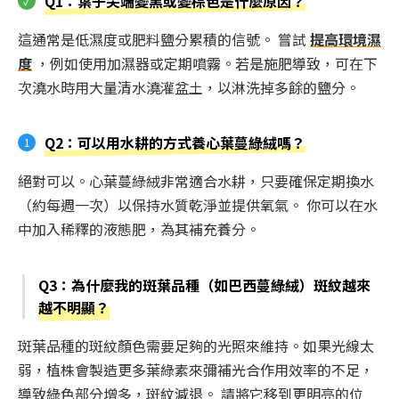
Q1：葉子尖端變黑或變棕色是什麼原因？
這通常是低濕度或肥料鹽分累積的信號。 嘗試
提高環境濕
度
，例如使用加濕器或定期噴霧。若是施肥導致，可在下
次澆水時用大量清水澆灌盆土，以淋洗掉多餘的鹽分。
Q2：可以用水耕的方式養心葉蔓綠絨嗎？
絕對可以。心葉蔓綠絨非常適合水耕，只要確保定期換水
（約每週一次）以保持水質乾淨並提供氧氣。 你可以在水
中加入稀釋的液態肥，為其補充養分。
Q3：為什麼我的斑葉品種（如巴西蔓綠絨）斑紋越來
越不明顯？
斑葉品種的斑紋顏色需要足夠的光照來維持。如果光線太
弱，植株會製造更多葉綠素來彌補光合作用效率的不足，
導致綠色部分增多，斑紋減退。 請將它移到更明亮的位