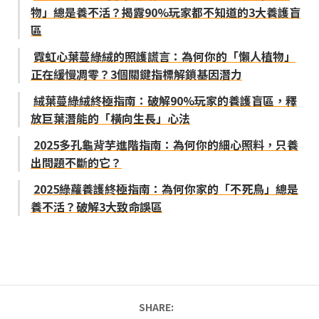
物」總是養不活？揭露90%玩家都不知道的3大養護盲
區
霓虹心葉蔓綠絨的照護謊言：為何你的「懶人植物」
正在緩慢凋零？3個關鍵指標解鎖基因潛力
絨葉蔓綠絨終極指南：破解90%玩家的養護盲區，釋
放巨葉潛能的「橫向生長」心法
2025多孔龜背芋進階指南：為何你的細心照料，只養
出問題不斷的它？
2025綠蘿養護終極指南：為何你家的「不死鳥」總是
養不活？破解3大致命誤區
SHARE: