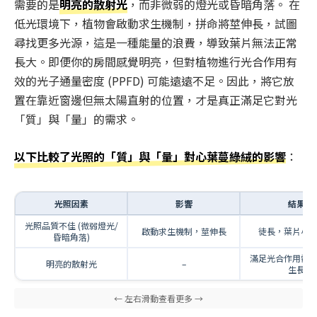
需要的是
明亮的散射光
，而非微弱的燈光或昏暗角落。 在
低光環境下，植物會啟動求生機制，拼命將莖伸長，試圖
尋找更多光源，這是一種能量的浪費，導致葉片無法正常
長大。即便你的房間感覺明亮，但對植物進行光合作用有
效的光子通量密度 (PPFD) 可能遠遠不足。因此，將它放
置在靠近窗邊但無太陽直射的位置，才是真正滿足它對光
「質」與「量」的需求。
以下比較了光照的「質」與「量」對心葉蔓綠絨的影響
：
光照因素
影響
結果
光照品質不佳 (微弱燈光/
啟動求生機制，莖伸長
徒長，葉片小
昏暗角落)
滿足光合作用需
明亮的散射光
–
生長