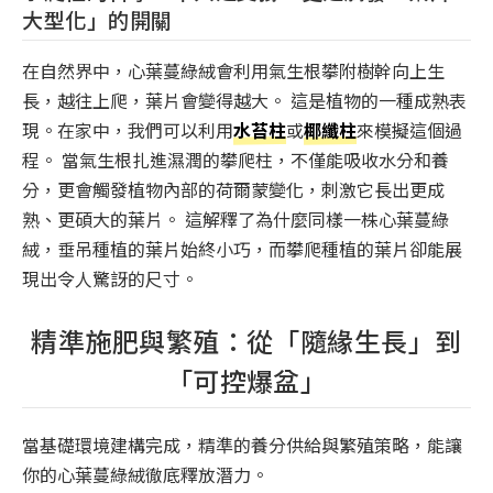
大型化」的開關
在自然界中，心葉蔓綠絨會利用氣生根攀附樹幹向上生
長，越往上爬，葉片會變得越大。 這是植物的一種成熟表
現。在家中，我們可以利用
水苔柱
或
椰纖柱
來模擬這個過
程。 當氣生根扎進濕潤的攀爬柱，不僅能吸收水分和養
分，更會觸發植物內部的荷爾蒙變化，刺激它長出更成
熟、更碩大的葉片。 這解釋了為什麼同樣一株心葉蔓綠
絨，垂吊種植的葉片始終小巧，而攀爬種植的葉片卻能展
現出令人驚訝的尺寸。
精準施肥與繁殖：從「隨緣生長」到
「可控爆盆」
當基礎環境建構完成，精準的養分供給與繁殖策略，能讓
你的心葉蔓綠絨徹底釋放潛力。