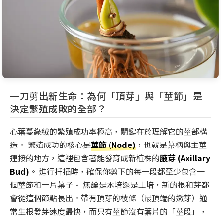
一刀剪出新生命：為何「頂芽」與「莖節」是
決定繁殖成敗的全部？
心葉蔓綠絨的繁殖成功率極高，關鍵在於理解它的莖部構
造。 繁殖成功的核心是
莖節 (Node)
，也就是葉柄與主莖
連接的地方，這裡包含著能發育成新植株的
腋芽 (Axillary
Bud)
。 進行扦插時，確保你剪下的每一段都至少包含一
個莖節和一片葉子。 無論是水培還是土培，新的根和芽都
會從這個節點長出。帶有頂芽的枝條（最頂端的嫩芽）通
常生根發芽速度最快，而只有莖節沒有葉片的「莖段」，