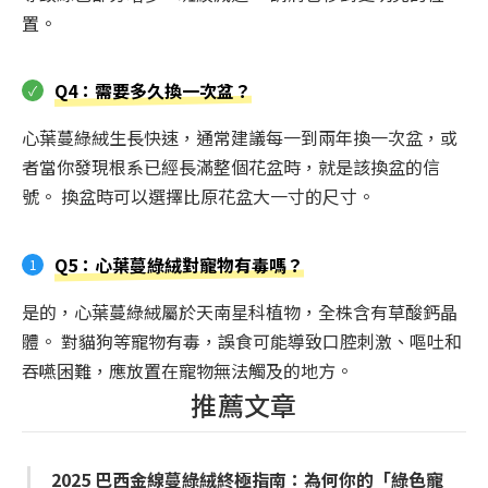
置。
Q4：需要多久換一次盆？
心葉蔓綠絨生長快速，通常建議每一到兩年換一次盆，或
者當你發現根系已經長滿整個花盆時，就是該換盆的信
號。 換盆時可以選擇比原花盆大一寸的尺寸。
Q5：心葉蔓綠絨對寵物有毒嗎？
是的，心葉蔓綠絨屬於天南星科植物，全株含有草酸鈣晶
體。 對貓狗等寵物有毒，誤食可能導致口腔刺激、嘔吐和
吞嚥困難，應放置在寵物無法觸及的地方。
推薦文章
2025 巴西金線蔓綠絨終極指南：為何你的「綠色寵