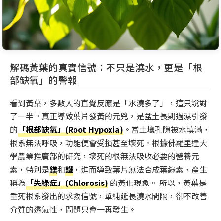
解碼黃葉的真實信號：不只是澆水，更是「根
部缺氧」的警報
看到黃葉，多數人的直覺反應是「水澆多了」，這只說對
了一半。真正導致葉片發黃的元兇，是盆土長期過濕引發
的
「根部缺氧」(Root Hypoxia)
。當土壤孔隙被水填滿，
根系無法呼吸，功能便會受損甚至壞死。根據佛羅里達大
學農業推廣部的研究，壞死的根無法吸收必要的營養元
素，特別是
鎂
和
鐵
，進而導致葉片無法合成葉綠素，產生
稱為
「失綠症」(Chlorosis)
的黃化現象。 所以，黃葉是
垂死根系發出的求救信號，單純延長澆水間隔，卻不改善
介質的透氣性，問題只會一再發生。