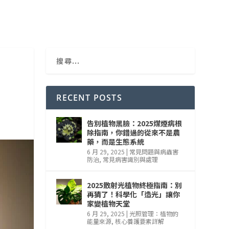
RECENT POSTS
告別植物黑臉：2025煤煙病根
除指南，你錯過的從來不是農
藥，而是生態系統
6 月 29, 2025
|
常見問題與病蟲害
防治
,
常見病害識別與處理
2025散射光植物終極指南：別
再猜了！科學化「造光」讓你
家變植物天堂
6 月 29, 2025
|
光照管理：植物的
能量來源
,
核心養護要素詳解