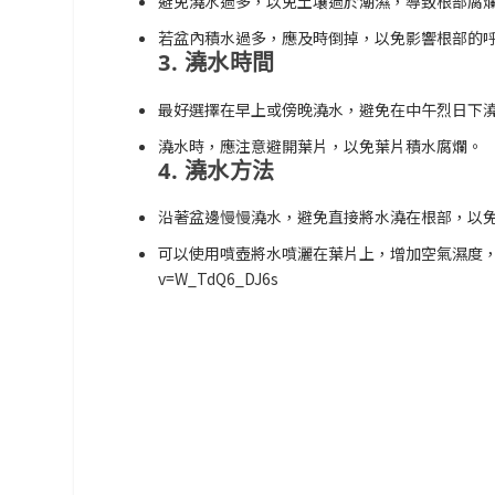
避免澆水過多，以免土壤過於潮濕，導致根部腐
若盆內積水過多，應及時倒掉，以免影響根部的
3. 澆水時間
最好選擇在早上或傍晚澆水，避免在中午烈日下
澆水時，應注意避開葉片，以免葉片積水腐爛。
4. 澆水方法
沿著盆邊慢慢澆水，避免直接將水澆在根部，以
可以使用噴壺將水噴灑在葉片上，增加空氣濕度，也有助於葉片
v=W_TdQ6_DJ6s