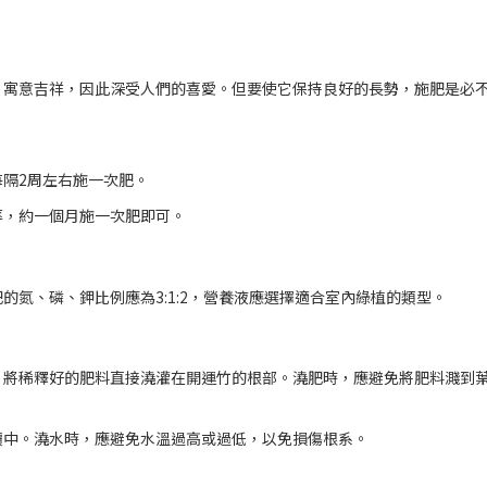
，寓意吉祥，因此深受人們的喜愛。但要使它保持良好的長勢，施肥是必
隔2周左右施一次肥。
率，約一個月施一次肥即可。
的氮、磷、鉀比例應為3:1:2，營養液應選擇適合室內綠植的類型。
。將稀釋好的肥料直接澆灌在開運竹的根部。澆肥時，應避免將肥料濺到
壤中。澆水時，應避免水溫過高或過低，以免損傷根系。