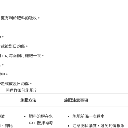
，更有利於肥料的吸收。
。
中。
走或被烈日灼傷。
期，可每兩個月施肥一次。
系。
壤中。
沖走或被烈日灼傷。
開運竹如何施肥？
施肥方法
施肥注意事項
養液
肥料溶解在水
施肥前澆一次透水
中，攪拌均勻
磷、鉀比
注意肥料濃度，避免灼傷根系