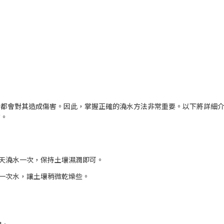
少都會對其造成傷害。因此，掌握正確的澆水方法非常重要。以下將詳細
竹。
3天澆水一次，保持土壤濕潤即可。
澆一次水，讓土壤稍微乾燥些。