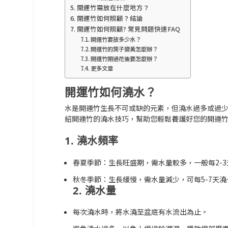
開運竹需放在什麼地方？
開運竹如何照顧？結論
開運竹如何照顧? 常見問題快速FAQ
開運竹要放多少水？
開運竹的葉子變黃怎麼辦？
開運竹開過花後要怎麼辦？
更多文章
開運竹如何澆水？
水是開運竹生長不可或缺的元素，但澆水過多或過
紹開運竹的澆水技巧，幫助您輕鬆養護好您的開運
1. 澆水頻率
春夏季節：生長旺盛期，需水量較多，一般每2-
秋冬季節：生長緩慢，需水量減少，可每5-7天
2. 澆水量
每次澆水時，將水澆至盆底有水流出為止。