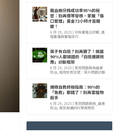
龍血樹分株成功率95%的秘
密：別再傻等發根，掌握「傷
口管理」黃金72小時才是關
鍵！
6 月 29, 2025
|
分株繁殖法詳解
,
進
階養護與繁殖技巧
葉子有白斑？別再猜了！揭露
90%人都搞錯的「白斑連鎖效
應」診斷框架
6 月 29, 2025
|
常見問題與病蟲害
防治
,
植物求救信號：葉片問題診斷
爛根自救終極指南：90%的
「急救」都錯了！別再當植物
殺手
6 月 29, 2025
|
常見問題與病_蟲害
防治
,
根部腐爛的科學與預防
照