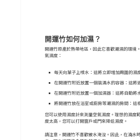
開運竹如何加濕？
開運竹原產於熱帶地區，因此它喜歡潮濕的環境
氣濕度：
每天向葉子上噴水：
這將立即增加周圍的濕
在開運竹附近放置一個裝滿水的容器：
這將
在開運竹附近放置一個加濕器：
這將自動將
將開運竹放在浴室或廚房等潮濕的房間：
這
您可以使用濕度計來測量空氣濕度。理想的濕度範
度太高，您可以打開窗戶或門來降低濕度。
請注意，開運竹不喜歡被水淹沒。因此，在澆水