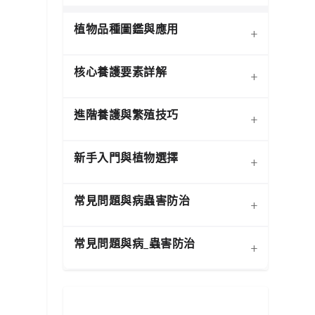
植物品種圖鑑與應用
+
核心養護要素詳解
+
進階養護與繁殖技巧
+
新手入門與植物選擇
+
熱門觀葉植物圖鑑
常見問題與病蟲害防治
+
介質科學：土壤調配與根系
寵物安全與有毒植物清單
健康
常見問題與病_蟲害防治
+
扦插繁殖法詳解
施肥策略：植物的營養補充
功能性植物推薦 (淨化空氣)
換盆指南：為成長提供新空
水分奧秘：澆水技巧與濕度
居家環境評估與植物挑選
相似植物辨識 (黃金葛 VS.