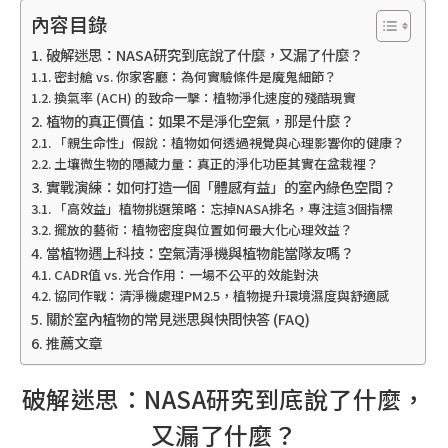
內容目錄
破解迷思：NASA研究到底說了什麼，又漏了什麼？
密封艙 vs. 你家客廳：為何實驗條件是魔鬼細節？
換氣率 (ACH) 的致命一擊：植物淨化速度的殘酷現實
植物的真正價值：如果不是淨化空氣，那是什麼？
「親生命性」假說：植物如何透過視覺與心理影響你的健康？
土壤微生物的隱藏力量：真正的淨化功臣其實在盆栽裡？
實戰演練：如何打造一個「體感有益」的室內綠色空間？
「高效益」植物挑選策略：忘掉NASA排名，專注這3個指標
擺放的藝術：植物密度與位置如何最大化心理效益？
當植物遇上科技：空氣清淨機與植物能當隊友嗎？
CADR值 vs. 光合作用：一場不公平的效能對決
協同作戰：清淨機處理PM2.5，植物提升環境濕度與舒適感
關於室內植物的常見迷思與快問快答 (FAQ)
推薦文章
破解迷思：NASA研究到底說了什麼，
又漏了什麼？