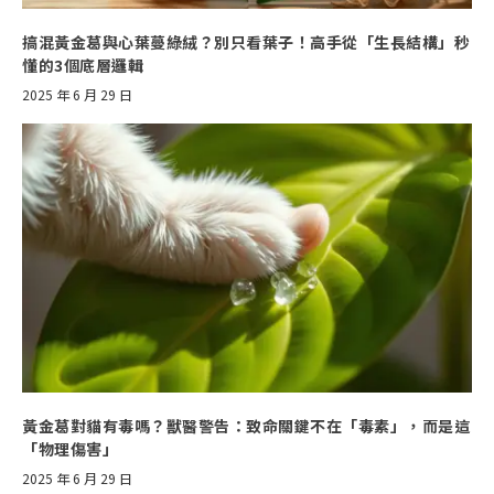
搞混黃金葛與心葉蔓綠絨？別只看葉子！高手從「生長結構」秒
懂的3個底層邏輯
2025 年 6 月 29 日
黃金葛對貓有毒嗎？獸醫警告：致命關鍵不在「毒素」，而是這
「物理傷害」
2025 年 6 月 29 日