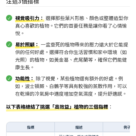
注這3個指標
視覺吸引力
：
選擇那些葉片形態、顏色或整體造型你
真心喜歡的植物。它們的首要任務是讓你看了心情愉
悅。
易於照顧
：
一盆垂死的植物帶來的壓力遠大於它能提
供的任何好處。選擇符合你生活習慣和家中環境（如
光照）的植物，如黃金葛、虎尾蘭等，確保它們能健
康生長。
功能性
：
除了視覺，某些植物還有額外的好處。例
如，波士頓蕨、白鶴芋等具有較強的蒸散作用，可以
在乾燥的冷氣房中適度增加空氣濕度，提升舒適感。
以下表格總結了挑選「高效益」植物的三個指標
：
指標
描述
例子