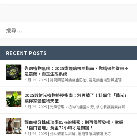
RECENT POSTS
告別植物黑臉：2025煤煙病根除指南，你錯過的從來不
是農藥，而是生態系統
6 月 29, 2025
|
常見問題與病蟲害防治
,
常見病害識別與處理
2025散射光植物終極指南：別再猜了！科學化「造光」
讓你家變植物天堂
6 月 29, 2025
|
光照管理：植物的能量來源
,
核心養護要素詳解
龍血樹分株成功率95%的秘密：別再傻等發根，掌握
「傷口管理」黃金72小時才是關鍵！
6 月 29, 2025
|
分株繁殖法詳解
,
進階養護與繁殖技巧