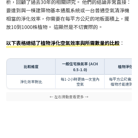
析，回顧了過去30年的相關研究。 他們的結論非常直接：
要達到與一棟建築物基本通風系統或一台普通空氣清淨機
相當的淨化效率，你需要在每平方公尺的地板面積上，擺
放10到1000株植物。 這顯然是不切實際的。
以下表格總結了植物淨化空氣效率與所需數量的比較
：
一般住宅換氣率 (ACH
比較維度
植物淨化效
0.5-1.0)
每1-2小時更換一次室內
每平方公尺需10-1
淨化效率對比
空氣
植物才能達到相