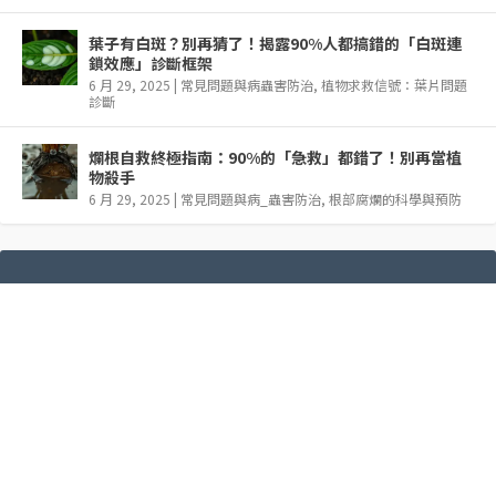
葉子有白斑？別再猜了！揭露90%人都搞錯的「白斑連
鎖效應」診斷框架
6 月 29, 2025
|
常見問題與病蟲害防治
,
植物求救信號：葉片問題
診斷
爛根自救終極指南：90%的「急救」都錯了！別再當植
物殺手
6 月 29, 2025
|
常見問題與病_蟲害防治
,
根部腐爛的科學與預防