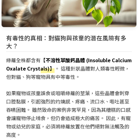
有毒性的真相：對貓狗與孩童的潛在風險有多
大？
綠蘿全株都含有
【不溶性草酸鈣晶體 (Insoluble Calcium
Oxalate Crystals)】
。 這種針狀晶體對人類毒性輕微，
但對貓、狗等寵物具有中等毒性。
如果寵物或孩童誤食或咀嚼綠蘿的莖葉，這些晶體會刺穿
口腔黏膜，引起強烈的灼燒感、疼痛、流口水、嘔吐甚至
吞嚥困難。 雖然致命的案例非常罕見，因為其糟糕的口感
會讓寵物停止啃食，但仍會造成極大的痛苦。 因此，有寵
物或幼兒的家庭，必須將綠蘿放置在他們絕對無法觸及的
高度。