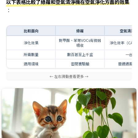
以下表格比較了綠蘿和空氣清淨機在空氣淨化方面的效果
：
比較面向
綠蘿
空氣清淨
對甲醛、苯等VOCs有微弱
淨化效果
淨化效率（CAD
吸收
所需數量
數百甚至上千盆
一台
適用環境
密閉實驗艙
普通通風室