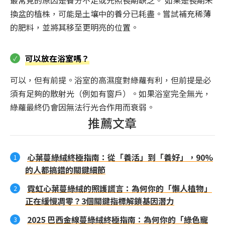
換盆的植株，可能是土壤中的養分已耗盡。嘗試補充稀薄
的肥料，並將其移至更明亮的位置。
可以放在浴室嗎？
可以，但有前提。浴室的高濕度對綠蘿有利，但前提是必
須有足夠的散射光（例如有窗戶）。如果浴室完全無光，
綠蘿最終仍會因無法行光合作用而衰弱。
推薦文章
心葉蔓綠絨終極指南：從「養活」到「養好」，90%
的人都搞錯的關鍵細節
霓虹心葉蔓綠絨的照護謊言：為何你的「懶人植物」
正在緩慢凋零？3個關鍵指標解鎖基因潛力
2025 巴西金線蔓綠絨終極指南：為何你的「綠色寵