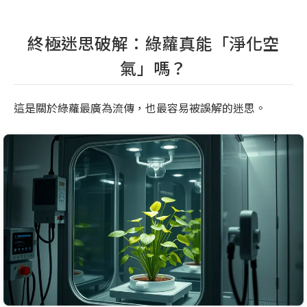
終極迷思破解：綠蘿真能「淨化空
氣」嗎？
這是關於綠蘿最廣為流傳，也最容易被誤解的迷思。