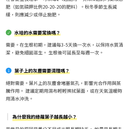
肥（如氮磷鉀比例20-20-20的肥料）。秋冬季節生長減
緩，則應減少或停止施肥。
水培的水需要常換嗎？
需要。在生根初期，建議每3-5天換一次水，以保持水質清
潔，避免細菌滋生。 生根後可延長至每週一次。
葉子上的灰塵需要清理嗎？
絕對需要。葉片上的灰塵會堵塞氣孔，影響光合作用與蒸
騰作用。 建議定期用濕布輕輕擦拭葉面，或在天氣溫暖時
用清水沖洗。
為什麼我的綠蘿葉子越長越小？
最常見的原因是養分不足或光照長期缺乏。 如果是長期未