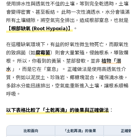
使用排水性與透氣性不佳的土壤，等到完全乾透時，土壤
會變得密實、甚至板結。 此時一次性澆透水，水分會填滿
所有土壤縫隙，將空氣完全排出，造成根部窒息，也就是
【根部缺氧 (Root Hypoxia)】
。
在這種缺氧環境下，有益的好氧性微生物死亡，而厭氧性
的致病菌（如
腐霉菌
）則會大量繁殖，侵蝕根系，導致爛
根。 所以，你看到的黃葉、莖部發軟，並非
植物「溺
水
」，而是它在「窒息」。 正確做法是使用高透氣性介
質，例如以泥炭土、珍珠岩、椰糠塊混合，確保澆水後，
多餘水分能迅速排出，空氣能重新進入土壤，讓根系順暢
呼吸。
以下表格比較了「土乾再澆」的後果與正確做法
：
比較面向
「土乾再澆」的後果
正確做法