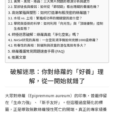
黃葉、黑斑、捲曲：三大葉片問題的根源分析與處方
莖部徒長與瘦弱：如何從「節間距」看出隱藏的養護危機？
高效繁殖與塑形：如何打造瀑布般茂密的綠蘿牆？
水培 vs. 土培：繁殖成功率的關鍵變因是什麼？
攀爬與垂掛的科學：如何利用「向光性」與「頂端優勢」控制
生長型態？
終極迷思破解：綠蘿真能「淨化空氣」嗎？
NASA研究的真相：一台空氣清淨機如何完勝1000盆綠蘿？
有毒性的真相：對貓狗與孩童的潛在風險有多大？
綠蘿養護常見問題速查手冊 (FAQ)
推薦文章
破解迷思：你對綠蘿的「好養」理
解，從一開始就錯了
大眾對綠蘿（
Epipremnum aureum
）的印象，普遍停留
在「生命力強」、「新手友好」。但這種過度簡化的標
籤，正是導致無數綠蘿慢性死亡的開端。真正的專家級養