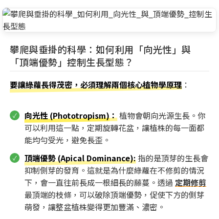
攀爬與垂掛的科學：如何利用「向光性」與
「頂端優勢」控制生長型態？
要讓綠蘿長得茂密，必須理解兩個核心植物學原理
：
向光性 (Phototropism)
：
植物會朝向光源生長。你
可以利用這一點，定期旋轉花盆，讓植株的每一面都
能均勻受光，避免長歪。
頂端優勢 (Apical Dominance):
指的是頂芽的生長會
抑制側芽的發育。這就是為什麼綠蘿在不修剪的情況
下，會一直往前長成一根細長的藤蔓。透過
定期修剪
最頂端的枝條，可以破除頂端優勢，促使下方的側芽
萌發，讓整盆植株變得更加豐滿、濃密。