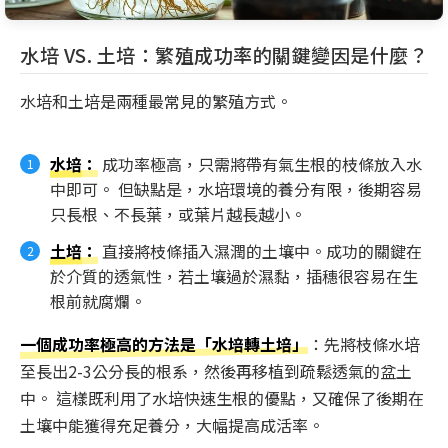
水培 VS. 土培：繁殖成功率的關鍵變因是什麼？
水培和土培是兩種最常見的繁殖方式。
水培
：
成功率極高，只需將帶有氣生根的枝條放入水
中即可。 但缺點是，水培環境的養分有限，後期容易
只長根、不長葉，或葉片越長越小。
土培
：
直接將枝條插入濕潤的土壤中。成功的關鍵在
於介質的透氣性，若土壤過於濕黏，插穗很容易在生
根前就腐爛。
一個成功率極高的方法是「水培轉土培」
：先將枝條水培
至長出2-3公分長的根系，然後再移植到疏鬆透氣的盆土
中。 這樣既利用了水培快速生根的優點，又確保了後期在
土壤中能獲得充足養分，大幅提高成活率。