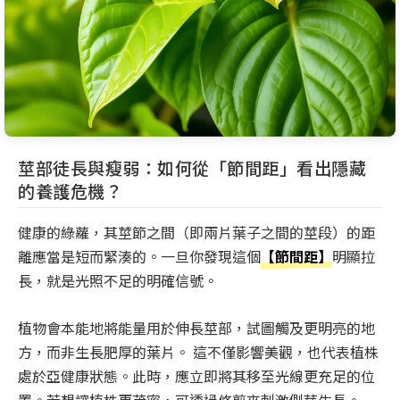
莖部徒長與瘦弱：如何從「節間距」看出隱藏
的養護危機？
健康的綠蘿，其莖節之間（即兩片葉子之間的莖段）的距
離應當是短而緊湊的。一旦你發現這個
【節間距】
明顯拉
長，就是光照不足的明確信號。
植物會本能地將能量用於伸長莖部，試圖觸及更明亮的地
方，而非生長肥厚的葉片。 這不僅影響美觀，也代表植株
處於亞健康狀態。此時，應立即將其移至光線更充足的位
置。若想讓植株更茂密，可透過修剪來刺激側芽生長。