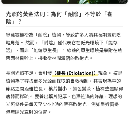
光照的黃金法則：為何「耐陰」不等於「喜
陰」？
綠蘿被標榜為「耐陰」植物，導致許多人將其長期置於陰
暗角落。 然而，「耐陰」僅代表它在低光環境下「能存
活」，而非「能健康生長」。 綠蘿的原生環境是攀附在熱
帶雨林樹幹上，接收從林間灑落的散射光。
長期光照不足，會引發
【徒長 (Etiolation)】
現象。 這是
植物為了尋找更多光源而採取的自救機制，其表現為莖的
節點之間距離拉長，
葉片變小
、顏色變淡，植株整體顯得
瘦弱而稀疏。 要養出葉片肥厚、色澤飽滿的綠蘿，理想的
光照條件是每天至少4小時的明亮散射光，例如靠近窗邊
但無陽光直射的位置。