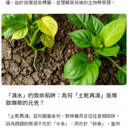
護，始於拋棄這些標籤，並理解其背後的生物學原理。
「澆水」的致命陷阱：為何「土乾再澆」是導
致爛根的元兇？
「土乾再澆」這句園藝金句，對綠蘿而言往往是個陷阱。
因為問題的根源不在於「水多」，而在於「缺氧」。當你