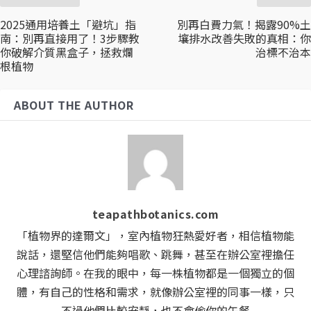
2025通用培養土「避坑」指
別再白費力氣！揭露90%土
南：別再直接用了！3步驟教
壤排水改善失敗的真相：你
你破解介質黑盒子，拯救爛
治標不治本
根植物
ABOUT THE AUTHOR
teapathbotanics.com
「植物界的達爾文」，室內植物狂熱愛好者，相信植物能
說話，還堅信他們能夠唱歌、跳舞，甚至在辦公室裡擔任
心理諮詢師。在我的眼中，每一株植物都是一個獨立的個
體，有自己的性格和需求，就像辦公室裡的同事一樣，只
不過他們比較安靜，也不會偷你的午餐