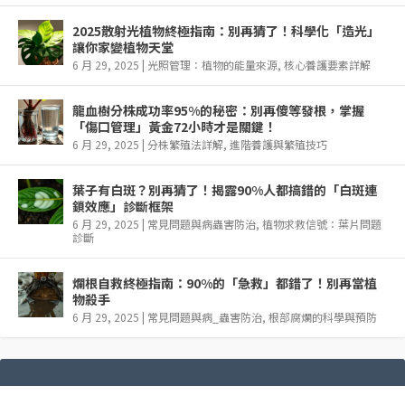
2025散射光植物終極指南：別再猜了！科學化「造光」
讓你家變植物天堂
6 月 29, 2025
|
光照管理：植物的能量來源
,
核心養護要素詳解
龍血樹分株成功率95%的秘密：別再傻等發根，掌握
「傷口管理」黃金72小時才是關鍵！
6 月 29, 2025
|
分株繁殖法詳解
,
進階養護與繁殖技巧
葉子有白斑？別再猜了！揭露90%人都搞錯的「白斑連
鎖效應」診斷框架
6 月 29, 2025
|
常見問題與病蟲害防治
,
植物求救信號：葉片問題
診斷
爛根自救終極指南：90%的「急救」都錯了！別再當植
物殺手
6 月 29, 2025
|
常見問題與病_蟲害防治
,
根部腐爛的科學與預防