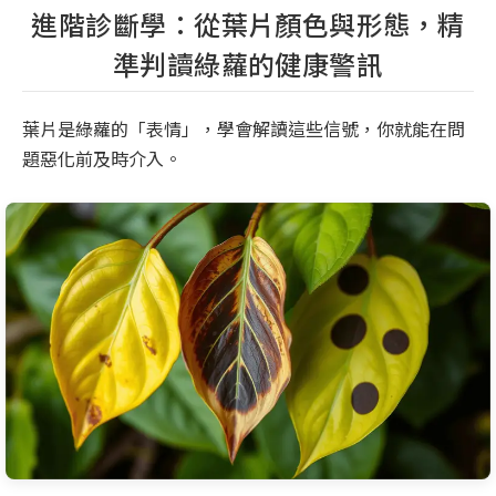
進階診斷學：從葉片顏色與形態，精
準判讀綠蘿的健康警訊
葉片是綠蘿的「表情」，學會解讀這些信號，你就能在問
題惡化前及時介入。