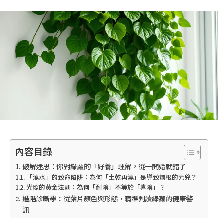
內容目錄
破解迷思：你對綠蘿的「好養」理解，從一開始就錯了
「澆水」的致命陷阱：為何「土乾再澆」是導致爛根的元兇？
光照的黃金法則：為何「耐陰」不等於「喜陰」？
進階診斷學：從葉片顏色與形態，精準判讀綠蘿的健康警
訊