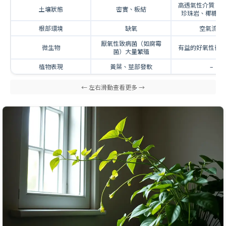
高透氣性介質（
土壤狀態
密實、板結
珍珠岩、椰糠塊
根部環境
缺氧
空氣流通
厭氧性致病菌（如腐霉
微生物
有益的好氧性微
菌）大量繁殖
植物表現
黃葉、莖部發軟
–