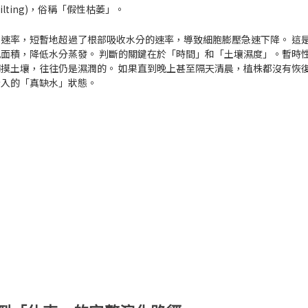
lting)
，俗稱「假性枯萎」。
速率，短暫地超過了根部吸收水分的速率，導致細胞膨壓急速下降。 這
面積，降低水分蒸發。 判斷的關鍵在於「時間」和「土壤濕度」。暫時
摸土壤，往往仍是濕潤的。 如果直到晚上甚至隔天清晨，植株都沒有恢
介入的「真缺水」狀態。