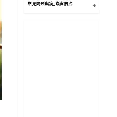
常見問題與病_蟲害防治
+
扦插繁殖法詳解
施肥策略：植物的營養補充
功能性植物推薦 (淨化空氣)
換盆指南：為成長提供新空
水分奧秘：澆水技巧與濕度
居家環境評估與植物挑選
相似植物辨識 (黃金葛 VS.
間
平衡
心葉蔓綠絨)
常見蟲害識別與天然防治
新手常見錯誤與解決方案
分株繁殖法詳解
光照管理：植物的能量來源
植物求救信號：葉片問題診
根部腐爛的科學與預防
修剪的藝術：塑形與促進健
必備園藝工具入門
斷
康
常見病害識別與處理
地