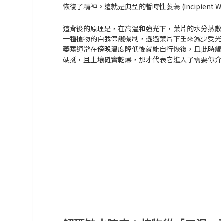
恢復了精神。這就是典型的
暫時性萎蔫 (Incipient Wi
這背後的原理是，在高溫和強光下，葉片的水分蒸散
一種植物的自我保護機制，透過葉片下垂來減少受光
萎蔫通常在傍晚溫度降低後就能自行恢復，且此時觸
硬挺，且土壤確實乾燥，那才代表它進入了需要你