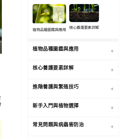
核心養護要素詳解
植物品種圖鑑與應用
植物品種圖鑑與應用
+
核心養護要素詳解
+
推
的
進階養護與繁殖技巧
+
於
發
新手入門與植物選擇
+
熱門觀葉植物圖鑑
常見問題與病蟲害防治
+
介質科學：土壤調配與根系
寵物安全與有毒植物清單
健康