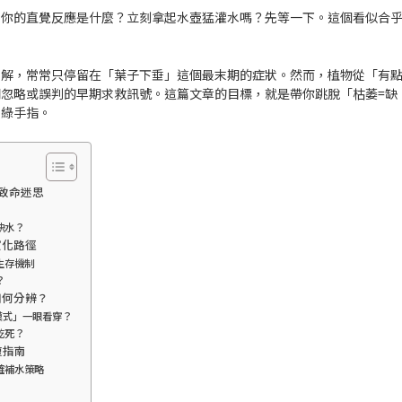
，你的直覺反應是什麼？立刻拿起水壺猛灌水嗎？先等一下。這個看似合
理解，常常只停留在「葉子下垂」這個最末期的症狀。然而，
植物從「有
忽略或誤判的早期求救訊號。這篇文章的目標，就是帶你跳脫「枯萎=缺
階綠手指。
致命迷思
缺水？
演化路徑
生存機制
？
如何分辨？
與模式」一眼看穿？
乾死？
復指南
確補水策略