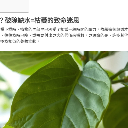
？破除缺水=枯萎的致命迷思
規模下垂時，植物的內部早已承受了相當一段時間的壓力。依賴這個訊號
器，往往為時已晚，或需要付出更大的代價來補救。更致命的是，許多其
水極為相似的萎蔫症狀。