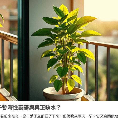
午暫時性萎蔫與真正缺水？
栽看起來奄奄一息，葉子全都垂了下來，但傍晚或隔天一早，它又奇蹟似