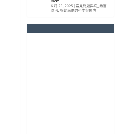
乎
6 月 29, 2025
|
常見問題與病_蟲害
防治
,
根部腐爛的科學與預防
點