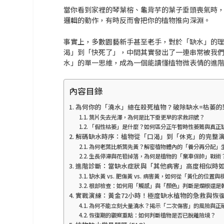
當你看到家裡的琴葉榕、龜背芋的葉子垂頭喪氣時
邏輯的動作，有時反而會把你的植物推向深淵。
事實上，多數園藝新手甚至老手，對於「缺水」的
渴」到「快死了
」，中間其實發出了一連串常被我們
水」的單一思維，成為一個能讀懂植物微表情的進
內容目錄
為何你的「澆水」總在殺死植物？破除缺水=枯萎的
葉片失去光澤，為何是比下垂更早的求救訊號？
「假性枯萎」是什麼？如何區分正午暫時性萎蔫與真正
解碼缺水時序：植物從「口渴」到「休克」的完整
為何老葉比新葉先黃？解密植物體內的「養分再分配」
生長停滯與花苞掉落，為何是植物的「棄車保帥」戰術
進階診斷：當缺水症狀與「其他病害」高度相似時
缺水黃 vs. 肥傷黃 vs. 病害黃，如何從「黃化的位置
根部檢查：如何用「觸感」與「顏色」判斷是爛根還是
實戰演練：黃金72小時！極度缺水植物的急救與恢
為何不能立刻大量澆水？揭示「二次傷害」的風險與正
恢復期的觀察重點：如何判斷植物是否已脫離險境？