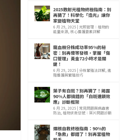
2025散射光植物終極指南：別
再猜了！科學化「造光」讓你
家變植物天堂
6 月 29, 2025
|
光照管理：植物的
能量來源
,
核心養護要素詳解
龍血樹分株成功率95%的秘
密：別再傻等發根，掌握「傷
口管理」黃金72小時才是關
鍵！
6 月 29, 2025
|
分株繁殖法詳解
,
進
階養護與繁殖技巧
葉子有白斑？別再猜了！揭露
90%人都搞錯的「白斑連鎖效
應」診斷框架
6 月 29, 2025
|
常見問題與病蟲害
防治
,
植物求救信號：葉片問題診斷
爛根自救終極指南：90%的
「急救」都錯了！別再當植物
殺手