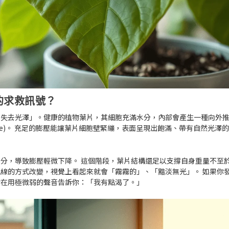
的求救訊號？
片失去光澤
」。健康的植物葉片，其細胞充滿水分，內部會產生一種向外
e)
。 充足的膨壓能讓葉片細胞壁緊繃，表面呈現出飽滿、帶有自然光澤
分，導致膨壓輕微下降。 這個階段，葉片結構還足以支撐自身重量不至
線的方式改變，視覺上看起來就會「霧霧的」、「黯淡無光」。 如果你
物在用極微弱的聲音告訴你
：「我有點渴了。」