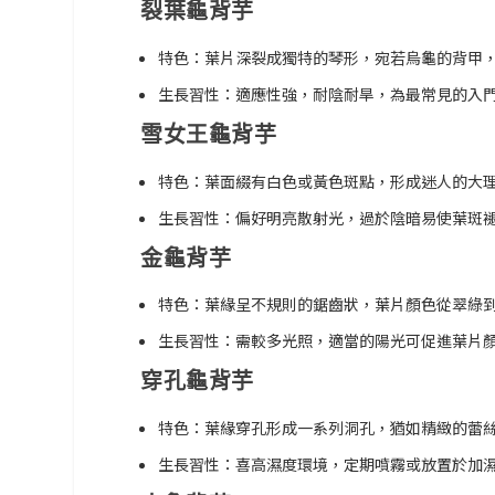
裂葉龜背芋
特色：葉片深裂成獨特的琴形，宛若烏龜的背甲
生長習性：適應性強，耐陰耐旱，為最常見的入
雪女王龜背芋
特色：葉面綴有白色或黃色斑點，形成迷人的大
生長習性：偏好明亮散射光，過於陰暗易使葉斑
金龜背芋
特色：葉緣呈不規則的鋸齒狀，葉片顏色從翠綠
生長習性：需較多光照，適當的陽光可促進葉片
穿孔龜背芋
特色：葉緣穿孔形成一系列洞孔，猶如精緻的蕾
生長習性：喜高濕度環境，定期噴霧或放置於加