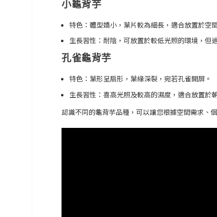
小龜背芋
特色：體型嬌小，葉片較為細長，適合放置於空
生長習性：耐陰，可放置於較低光照的環境，但
孔雀龜背芋
特色：葉形呈扇形，葉緣深裂，宛若孔雀開屏。
生長習性：喜高光照及較高的濕度，適合放置於
認識不同的龜背芋品種，可以讓您根據空間需求、