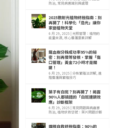
防治
,
常見病害識別與處理
2025散射光植物終極指南：別
再猜了！科學化「造光」讓你
家變植物天堂
6 月 29, 2025
|
光照管理：植物的
能量來源
,
核心養護要素詳解
龍血樹分株成功率95%的秘
密：別再傻等發根，掌握「傷
口管理」黃金72小時才是關
鍵！
6 月 29, 2025
|
分株繁殖法詳解
,
進
階養護與繁殖技巧
葉子有白斑？別再猜了！揭露
90%人都搞錯的「白斑連鎖效
應」診斷框架
6 月 29, 2025
|
常見問題與病蟲害
防治
,
植物求救信號：葉片問題診斷
爛根自救終極指南：90%的