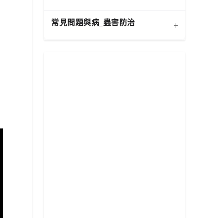
介質科學：土壤調配與根系
寵物安全與有毒植物清單
健康
常見問題與病_蟲害防治
+
扦插繁殖法詳解
施肥策略：植物的營養補充
功能性植物推薦 (淨化空氣)
換盆指南：為成長提供新空
水分奧秘：澆水技巧與濕度
居家環境評估與植物挑選
相似植物辨識 (黃金葛 VS.
間
平衡
心葉蔓綠絨)
常見蟲害識別與天然防治
新手常見錯誤與解決方案
分株繁殖法詳解
光照管理：植物的能量來源
。
植物求救信號：葉片問題診
根部腐爛的科學與預防
修剪的藝術：塑形與促進健
必備園藝工具入門
斷
康
常見病害識別與處理