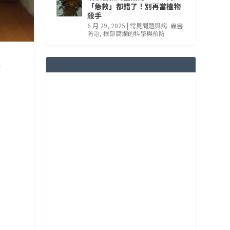
「急救」都錯了！別再當植物
殺手
6 月 29, 2025
|
常見問題與病_蟲害
防治
,
根部腐爛的科學與預防
於