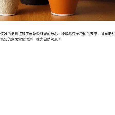
和優雅的氣質征服了無數愛好者的芳心。瞭解龜背芋種植的要領，將有助
物為您的家居空間增添一抹大自然氣息。