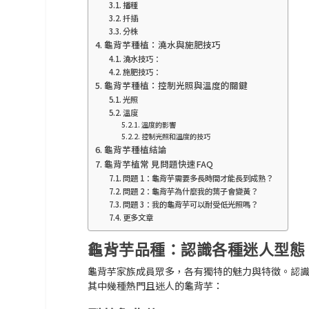
播種
扦插
分株
龜背芋種植：澆水與施肥技巧
澆水技巧：
施肥技巧：
龜背芋種植：控制光照與溫度的關鍵
光照
溫度
溫度的影響
控制光照和溫度的技巧
龜背芋種植結論
龜背芋植常 見問題快速FAQ
問題 1：龜背芋需要多長時間才能長到成熟？
問題 2：龜背芋為什麼我的葉子會變黃？
問題 3：我的龜背芋可以耐受低光照嗎？
更多文章
龜背芋品種：認識各種迷人型態
龜背芋家族成員眾多，各有獨特的魅力與特徵。認
其中幾種熱門且迷人的龜背芋：