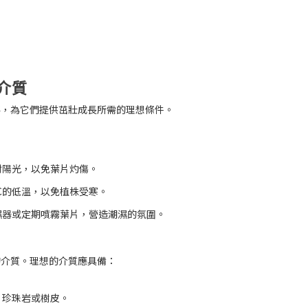
介質
要，為它們提供茁壯成長所需的理想條件。
射陽光，以免葉片灼傷。
5°C的低溫，以免植株受寒。
濕器或定期噴霧葉片，營造潮濕的氛圍。
的介質。理想的介質應具備：
、珍珠岩或樹皮。