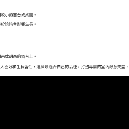
間較小的窗台或桌面。
過於陰暗會影響生長。
朝南或朝西的窗台上。
個人喜好和生長習性，選擇最適合自己的品種，打造專屬的室內綠意天堂