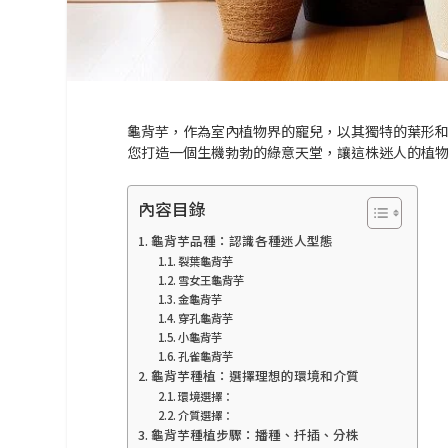
龜背芋，作為室內植物界的寵兒，以其獨特的葉形
您打造一個生機勃勃的綠意天堂，讓這株迷人的植
內容目錄
龜背芋品種：認識各種迷人型態
裂葉龜背芋
雪女王龜背芋
金龜背芋
穿孔龜背芋
小龜背芋
孔雀龜背芋
龜背芋種植：選擇理想的環境和介質
環境選擇：
介質選擇：
龜背芋種植步驟：播種、扦插、分株