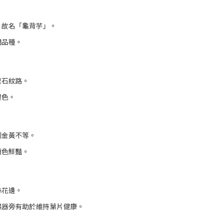
，故名「龜背芋」。
門品種。
理石紋路。
褪色。
到金黃不等。
顏色鮮豔。
絲花邊。
濕器旁有助於維持葉片健康。