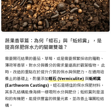
蔬果香草篇：為何「蛭石」與「蚯蚓糞」，是
提高保肥保水力的關鍵雙雄？
需要開花結果的番茄、草莓，或是需要頻繁採收的羅勒、
薄荷等香草，對水分與養分的需求量遠高於觀葉植物。 此
時，改造的重點在於提升介質的保水與保肥力。在通用培
養土的基礎上，酌量添加
蛭石 (Vermiculite)
與
蚯蚓糞
(Earthworm Castings)
。蛭石是絕佳的保水保肥材料，
其多孔結構能像海綿一樣吸附水分與肥分；蚯蚓糞則是溫
和的有機肥，能提供豐富的微量元素，並改善土壤團粒結
構。