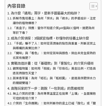
內容目錄
為什麼「通用」兩字，是新手園藝最大的陷阱？
拆解市售培養土：為何「保水」與「疏水」的矛盾設計，注定
讓你的植物爛根？
「黑盒子」效應：當你不知道介質pH值與EC值時，施肥為何
等於下毒？
成為介質偵探：3個感官指標，秒懂你的培養土缺什麼
「手感」騙不了人：如何從濕潤後的黏性與重量，判斷泥炭土
與椰纖的真實比例？
「聞味」與「看色」：如何從氣味與顏色，揪出未完全腐熟的
劣質有機肥？
實戰改造計畫：從「基礎款」到「客製化」的介質升級術
觀葉植物篇：如何用「樹皮」與「珍珠石」黃金比例，打造高
透氣微酸性天堂？
蔬果香草篇：為何「蛭石」與「蚯蚓糞」，是提高保肥保水力
的關鍵雙雄？
高階玩家的下一步：跳脫「一包到底」的思維框架
無土介質的逆襲：為何專業溫室正在拋棄「土壤」，全面擁抱
可控的栽培介質？
介質的「生命週期」：如何判斷你的盆土已經「酸化」或「鹽