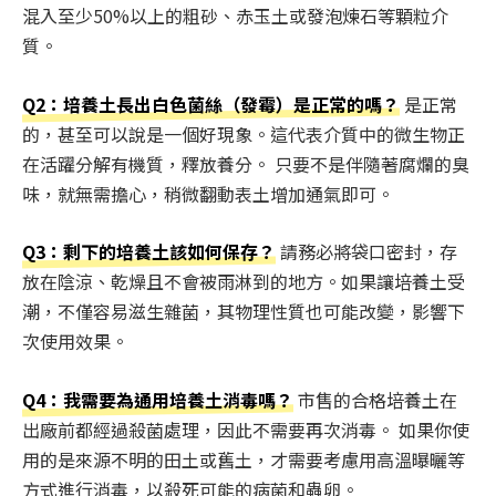
混入至少50%以上的粗砂、赤玉土或發泡煉石等顆粒介
質。
Q2：培養土長出白色菌絲（發霉）是正常的嗎？
是正常
的，甚至可以說是一個好現象。這代表介質中的微生物正
在活躍分解有機質，釋放養分。 只要不是伴隨著腐爛的臭
味，就無需擔心，稍微翻動表土增加通氣即可。
Q3：剩下的培養土該如何保存？
請務必將袋口密封，存
放在陰涼、乾燥且不會被雨淋到的地方。如果讓培養土受
潮，不僅容易滋生雜菌，其物理性質也可能改變，影響下
次使用效果。
Q4：我需要為通用培養土消毒嗎？
市售的合格培養土在
出廠前都經過殺菌處理，因此不需要再次消毒。 如果你使
用的是來源不明的田土或舊土，才需要考慮用高溫曝曬等
方式進行消毒，以殺死可能的病菌和蟲卵。