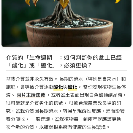
介質的「生命週期」：如何判斷你的盆土已經
「酸化」或「鹽化」，必須更換？
盆栽介質並非永久有效。 長期的澆水（特別是自來水）和
施肥，會導致介質逐漸
酸化
與
鹽化
。 當你發現植物生長停
滯、
葉片末端焦黃
，或者盆土表面出現白色鹽類結晶時，
很可能就是介質劣化的信號。 根據台灣農業改良場的研
究，盆栽介質因長期澆水，容易呈現酸性反應，進而影響
養分吸收。 一般建議，盆栽植物每一到兩年就應該更換一
次全新的介質，以確保根系擁有健康的生長環境。