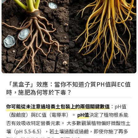
「黑盒子」效應：當你不知道介質PH值與EC值
時，施肥為何等於下毒？
你可能從未注意過培養土包裝上的兩個關鍵數值
：pH值
（酸鹼度）與EC值（電導率）。
pH值
決定了植物根系能
否有效吸收特定營養元素。 大多數觀葉植物偏好微酸性土
壤（pH 5.5-6.5），若土壤過酸或過鹼，即使你施了再多