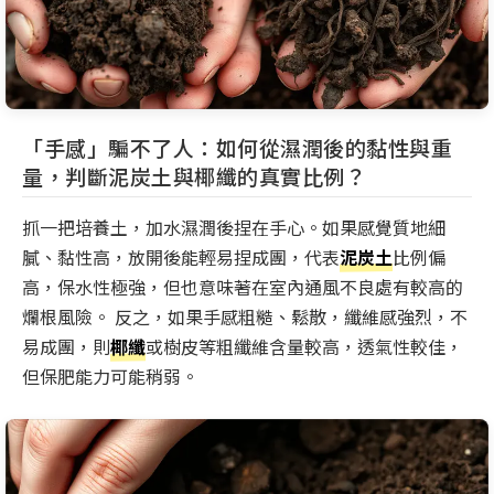
「手感」騙不了人：如何從濕潤後的黏性與重
量，判斷泥炭土與椰纖的真實比例？
抓一把培養土，加水濕潤後捏在手心。如果感覺質地細
膩、黏性高，放開後能輕易捏成團，代表
泥炭土
比例偏
高，保水性極強，但也意味著在室內通風不良處有較高的
爛根風險。 反之，如果手感粗糙、鬆散，纖維感強烈，不
易成團，則
椰纖
或樹皮等粗纖維含量較高，透氣性較佳，
但保肥能力可能稍弱。