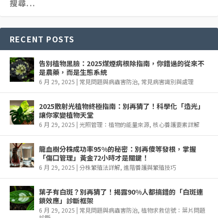
RECENT POSTS
告別植物黑臉：2025煤煙病根除指南，你錯過的從來不
是農藥，而是生態系統
6 月 29, 2025
|
常見問題與病蟲害防治
,
常見病害識別與處理
2025散射光植物終極指南：別再猜了！科學化「造光」
讓你家變植物天堂
6 月 29, 2025
|
光照管理：植物的能量來源
,
核心養護要素詳解
龍血樹分株成功率95%的秘密：別再傻等發根，掌握
「傷口管理」黃金72小時才是關鍵！
6 月 29, 2025
|
分株繁殖法詳解
,
進階養護與繁殖技巧
葉子有白斑？別再猜了！揭露90%人都搞錯的「白斑連
鎖效應」診斷框架
6 月 29, 2025
|
常見問題與病蟲害防治
,
植物求救信號：葉片問題
診斷