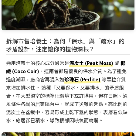
拆解市售培養土：為何「保水」與「疏水」的
矛盾設計，注定讓你的植物爛根？
通用培養土的核心成分通常是
泥炭土 (Peat Moss)
或
椰
纖 (Coco Coir)
，這兩者都是優良的保水介質。為了避免
過度潮濕，廠商會再混入如
珍珠石 (Perlite)
等顆粒介質
來增加排水性。 這種「又要保水、又要排水」的矛盾組
合，在大型溫室的標準化環境下或許堪用，但在日照、通
風條件各異的居家陽台中，就成了災難的起點。高比例的
泥炭土在盆栽中，容易形成上乾下濕的狀態，表層看似缺
水，底層卻已積水，導致根部因缺氧而腐爛。