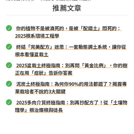
推薦文章
你的植物不是被澆死的，是被「配錯土」悶死的：
2025根系環境工程學
終結「完美配方」迷思：一套動態調土系統，讓你從
根本看懂盆栽土
2025盆栽土終極指南：別再問「黃金比例」，你的樹
正在用「症狀」告訴你答案
泥炭土終極指南：為何你90%的用法都錯了？揭露專
業栽培者不說的3大關鍵
2025多肉介質終極指南：別再抄配方了！從「土壤物
理學」根治爛根與徒長