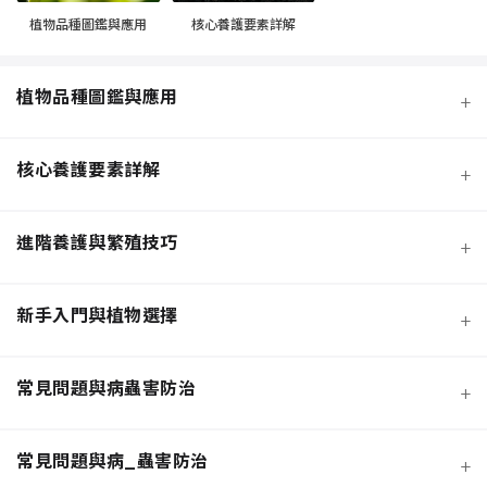
植物品種圖鑑與應用
核心養護要素詳解
植物品種圖鑑與應用
+
核心養護要素詳解
+
進階養護與繁殖技巧
+
新手入門與植物選擇
+
熱門觀葉植物圖鑑
常見問題與病蟲害防治
+
寵物安全與有毒植物清單
介質科學：土壤調配與根系健康
常見問題與病_蟲害防治
+
功能性植物推薦 (淨化空氣)
施肥策略：植物的營養補充
扦插繁殖法詳解