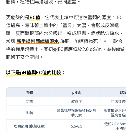
肥料，植物也無法吸收，形同虛設。
更危險的是
EC值
，它代表土壤中可溶性鹽類的濃度。 EC
值過高，意味著土壤中的「鹽分」太濃，會形成反滲透
壓，反而將根部的水分吸出，造成肥傷，症狀酷似缺水，
常讓
新手誤判而繼續澆水
施肥，加速植物死亡。 一款合
格的通用培養土，其初始EC值應低於2.0 dS/m，為後續施
肥留下安全空間。
以下是pH值與EC值的比較
：
特性
pH值
EC值
定義
酸鹼度
可溶性鹽類
影響植物根系吸收特定營
影響根部水分吸收
影響
養元素
過高會造成
低於2.0 dS/m 
理想範圍 (觀葉植物)
5.5-6.5
土初始值)