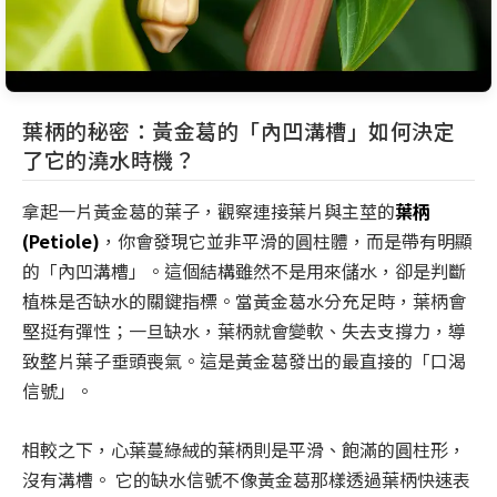
葉柄的秘密：黃金葛的「內凹溝槽」如何決定
了它的澆水時機？
拿起一片黃金葛的葉子，觀察連接葉片與主莖的
葉柄
(Petiole)
，你會發現它並非平滑的圓柱體，而是帶有明顯
的「內凹溝槽」。這個結構雖然不是用來儲水，卻是判斷
植株是否缺水的關鍵指標。當黃金葛水分充足時，葉柄會
堅挺有彈性；一旦缺水，葉柄就會變軟、失去支撐力，導
致整片葉子垂頭喪氣。這是黃金葛發出的最直接的「口渴
信號」。
相較之下，心葉蔓綠絨的葉柄則是平滑、飽滿的圓柱形，
沒有溝槽。 它的缺水信號不像黃金葛那樣透過葉柄快速表