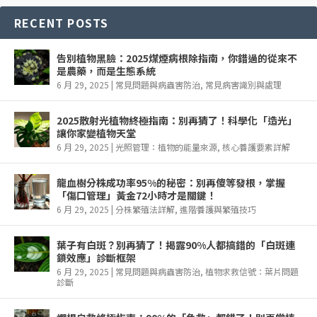
RECENT POSTS
告別植物黑臉：2025煤煙病根除指南，你錯過的從來不
是農藥，而是生態系統
6 月 29, 2025
|
常見問題與病蟲害防治
,
常見病害識別與處理
2025散射光植物終極指南：別再猜了！科學化「造光」
讓你家變植物天堂
6 月 29, 2025
|
光照管理：植物的能量來源
,
核心養護要素詳解
龍血樹分株成功率95%的秘密：別再傻等發根，掌握
「傷口管理」黃金72小時才是關鍵！
6 月 29, 2025
|
分株繁殖法詳解
,
進階養護與繁殖技巧
葉子有白斑？別再猜了！揭露90%人都搞錯的「白斑連
鎖效應」診斷框架
6 月 29, 2025
|
常見問題與病蟲害防治
,
植物求救信號：葉片問題
診斷