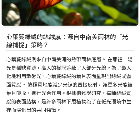
心葉蔓綠絨的絲絨感：源自中南美雨林的「光
線捕捉」策略？
心葉蔓綠絨則來自中南美洲的熱帶雨林底層。 在那裡，陽
光是稀缺資源，高大的樹冠遮蔽了大部分光線。為了最大
化地利用散射光，心葉蔓綠絨的葉片表面呈現出絲絨或霧
面質感。 這種質地能減少光線的直接反射，讓更多光能被
葉片吸收，進行光合作用。根據植物學研究，這種絲絨質
感的表面結構，是許多雨林下層植物為了在低光環境中生
存而演化出的共同特徵。