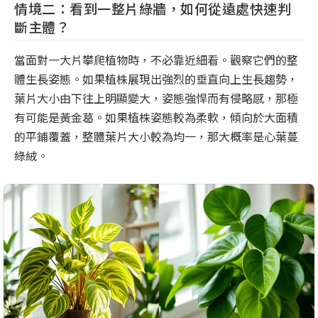
情境二：看到一整片綠牆，如何從遠處快速判
斷主體？
當面對一大片攀爬植物時，不必靠近細看。觀察它們的整
體生長姿態。如果植株展現出強烈的垂直向上生長趨勢，
葉片大小由下往上明顯變大，姿態強悍而有侵略感，那極
有可能是黃金葛。如果植株姿態較為柔軟，傾向於大面積
的平鋪覆蓋，整體葉片大小較為均一，那大概率是心葉蔓
綠絨。