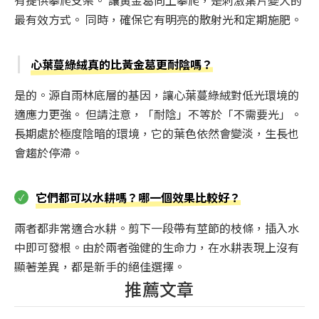
有提供攀爬支架。 讓黃金葛向上攀爬，是刺激葉片變大的
最有效方式。 同時，確保它有明亮的散射光和定期施肥。
心葉蔓綠絨真的比黃金葛更耐陰嗎？
是的。源自雨林底層的基因，讓心葉蔓綠絨對低光環境的
適應力更強。 但請注意，「耐陰」不等於「不需要光」。
長期處於極度陰暗的環境，它的葉色依然會變淡，生長也
會趨於停滯。
它們都可以水耕嗎？哪一個效果比較好？
兩者都非常適合水耕。剪下一段帶有莖節的枝條，插入水
中即可發根。由於兩者強健的生命力，在水耕表現上沒有
顯著差異，都是新手的絕佳選擇。
推薦文章