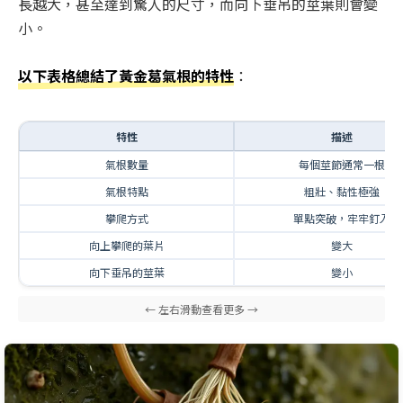
長越大，甚至達到驚人的尺寸，而向下垂吊的莖葉則會變
小。
以下表格總結了黃金葛氣根的特性
：
特性
描述
氣根數量
每個莖節通常一根
氣根特點
粗壯、黏性極強
攀爬方式
單點突破，牢牢釘入
向上攀爬的葉片
變大
向下垂吊的莖葉
變小