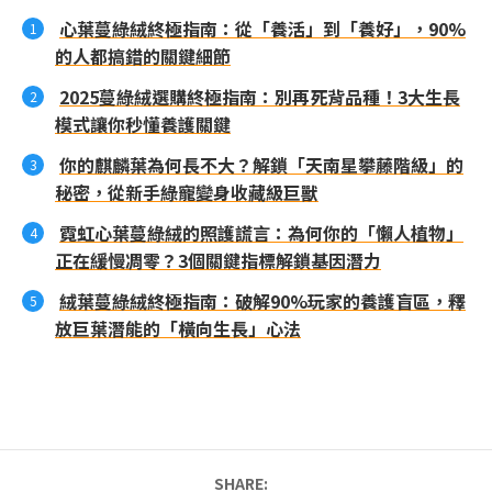
心葉蔓綠絨終極指南：從「養活」到「養好」，90%
的人都搞錯的關鍵細節
2025蔓綠絨選購終極指南：別再死背品種！3大生長
模式讓你秒懂養護關鍵
你的麒麟葉為何長不大？解鎖「天南星攀藤階級」的
秘密，從新手綠寵變身收藏級巨獸
霓虹心葉蔓綠絨的照護謊言：為何你的「懶人植物」
正在緩慢凋零？3個關鍵指標解鎖基因潛力
絨葉蔓綠絨終極指南：破解90%玩家的養護盲區，釋
放巨葉潛能的「橫向生長」心法
SHARE: