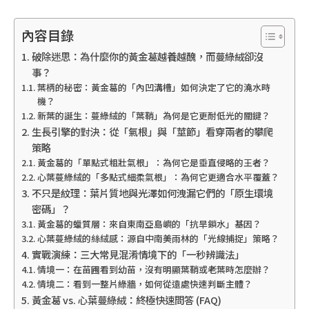
內容目錄
破除迷思：為什麼你的黃金葛越養越醜，而蔓綠絨卻沒
事？
葉柄的秘密：黃金葛的「內凹溝槽」如何決定了它的澆水時
機？
新葉的誕生：蔓綠絨的「葉鞘」為何是它更耐低光的關鍵？
生長引擎的對決：從「氣根」與「莖節」看穿兩者的攀爬
策略
黃金葛的「單點式粗壯氣根」：為何它是垂直侵略的王者？
心葉蔓綠絨的「多點式細柔氣根」：為何它更適合水平覆蓋？
不只是紋理：葉片質地與光澤如何洩漏它們的「原生環境
密碼」？
黃金葛的蠟質層：來自東南亞島嶼的「抗旱鎖水」基因？
心葉蔓綠絨的絲絨感：源自中南美雨林的「光線捕捉」策略？
實戰演練：三大常見混淆情境下的「一秒辨識法」
情境一：在苗圃看到幼苗，沒有明顯葉鞘或老葉時怎麼辦？
情境二：看到一整片綠牆，如何從遠處快速判斷主體？
黃金葛 vs. 心葉蔓綠絨：終極快速問答 (FAQ)