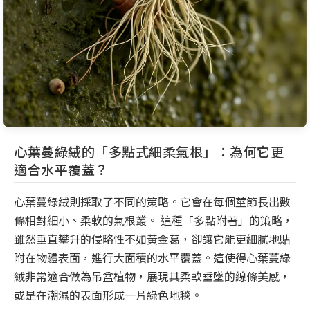
心葉蔓綠絨的「多點式細柔氣根」：為何它更
適合水平覆蓋？
心葉蔓綠絨則採取了不同的策略。它會在每個莖節長出數
條相對細小、柔軟的氣根叢。 這種「多點附著」的策略，
雖然垂直攀升的侵略性不如黃金葛，卻讓它能更細膩地貼
附在物體表面，進行大面積的水平覆蓋。這使得心葉蔓綠
絨非常適合做為吊盆植物，展現其柔軟垂墜的線條美感，
或是在潮濕的表面形成一片綠色地毯。