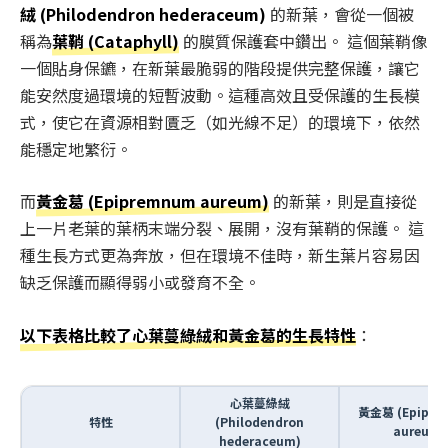
絨 (Philodendron hederaceum)
的新葉，會從一個被
稱為
葉鞘 (Cataphyll)
的膜質保護套中鑽出。 這個葉鞘像
一個貼身保鑣，在新葉最脆弱的階段提供完整保護，讓它
能安然度過環境的短暫波動。這種高效且受保護的生長模
式，使它在資源相對匱乏（如光線不足）的環境下，依然
能穩定地繁衍。
而
黃金葛 (Epipremnum aureum)
的新葉，則是直接從
上一片老葉的葉柄末端分裂、展開，沒有葉鞘的保護。 這
種生長方式更為奔放，但在環境不佳時，新生葉片容易因
缺乏保護而顯得弱小或發育不全。
以下表格比較了心葉蔓綠絨和黃金葛的生長特性
：
心葉蔓綠絨
黃金葛 (Epipre
特性
(Philodendron
aureum)
hederaceum)