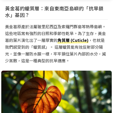
黃金葛的蠟質層：來自東南亞島嶼的「抗旱鎖
水」基因？
黃金葛原產於法屬玻里尼西亞及索羅門群島等熱帶島嶼。
這些地區常有強烈的日照和季節性乾旱。為了生存，黃金
葛的葉片演化出了一層厚實的
角質層 (Cuticle)
，也就是
我們感受到的「蠟質感」。 這層蠟質能有效反射部分陽
光，並像一層防水膜一樣，牢牢鎖住葉片內部的水分，減
少蒸散，這是一種典型的抗旱適應。