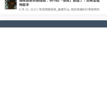
爛根自救終極指南：90%的「急救」都錯了！別再當植
物殺手
6 月 29, 2025
|
常見問題與病_蟲害防治
,
根部腐爛的科學與預防