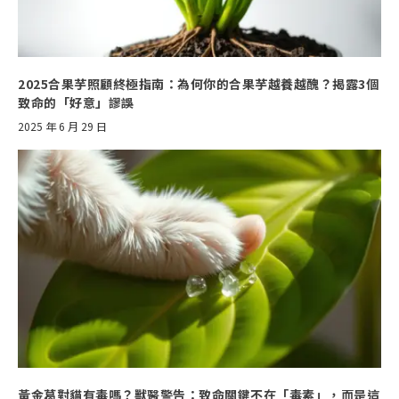
2025合果芋照顧終極指南：為何你的合果芋越養越醜？揭露3個
致命的「好意」謬誤
2025 年 6 月 29 日
黃金葛對貓有毒嗎？獸醫警告：致命關鍵不在「毒素」，而是這