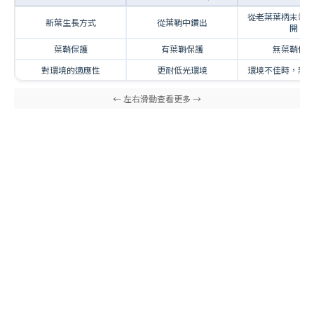
從老葉葉柄末端
新葉生長方式
從葉鞘中鑽出
開
葉鞘保護
有葉鞘保護
無葉鞘保
對環境的適應性
更耐低光環境
環境不佳時，新